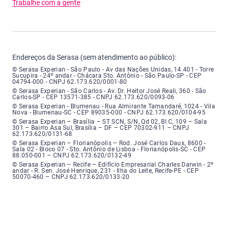
Trabalhe com a gente
Endereços da Serasa (sem atendimento ao público):
Serasa Experian - São Paulo - Endereço: Avenida das Nações Unidas, núme
© Serasa Experian - São Paulo - Av das Nações Unidas, 14.401 - Torre
Sucupira - 24º andar - Chácara Sto. Antônio - São Paulo-SP - CEP
04794-000 - CNPJ 62.173.620/0001-80
Serasa Experian - São Carlos - Endereço: Avenida Doutor Heitor José Real
© Serasa Experian - São Carlos - Av. Dr. Heitor José Reali, 360 - São
Carlos-SP - CEP 13571-385 - CNPJ 62.173.620/0093-06
Serasa Experian - Blumenau - Endereço: Rua Almirante Tamandaré, número
© Serasa Experian - Blumenau - Rua Almirante Tamandaré, 1024 - Vila
Nova - Blumenau-SC - CEP 89035-000 - CNPJ 62.173.620/0104-95
Serasa Experian - Brasília, Endereço: Setor Comercial Norte, sem número, e
© Serasa Experian – Brasília – ST SCN, S/N, Qd 02, Bl C, 109 – Sala
301 – Bairro Asa Sul, Brasília – DF – CEP 70302-911 – CNPJ
62.173.620/0131-68
Serasa Experian - Florianópolis, Endereço: Rodovia José Carlos, número 8
© Serasa Experian – Florianópolis – Rod. José Carlos Daux, 8600 -
Sala 02 - Bloco 07 - Sto. Antônio de Lisboa - Florianópolis-SC - CEP
88.050-001 – CNPJ 62.173.620/0132-49
Serasa Experian - Recife, Endereço: Edifício Empresarial Charles Darwin,
© Serasa Experian – Recife – Edifício Empresarial Charles Darwin - 2º
andar - R. Sen. José Henrique, 231 - Ilha do Leite, Recife-PE - CEP
50070-460 – CNPJ 62.173.620/0133-20