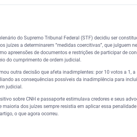
enda todas as mudanças, valores e novas regras – Serasa Ensi
rem aplicadas para CNH suspensa por dívida
 plenário do Supremo Tribunal Federal (STF) decidiu ser constit
 de endividados não é medida automática
 os juízes a determinarem “medidas coercitivas”, que julguem 
mo apreensões de documentos e restrições de participar de con
io do cumprimento de ordem judicial.
ou outra decisão que afeta inadimplentes: por 10 votos a 1, a
liando as consequências possíveis da inadimplência para incl
m judicial.
sem ordem judicial: o que diz o STF?
ositivo sobre CNH e passaporte estimulava credores e seus advo
maioria dos juízes sempre resistia em aplicar essa penalidade
artigo, o que agora ocorreu.
vida tem bem como garantia