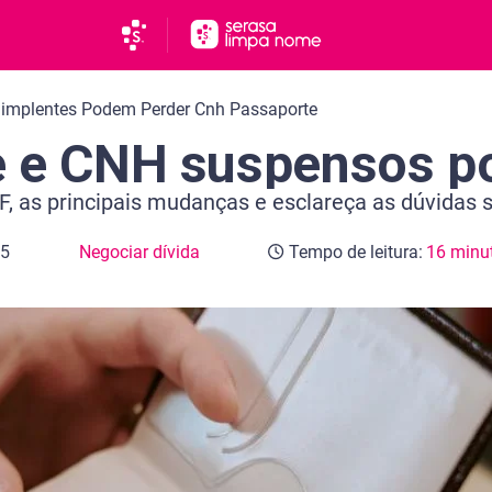
dimplentes Podem Perder Cnh Passaporte
 e CNH suspensos po
F, as principais mudanças e esclareça as dúvidas 
25
Negociar dívida
Tempo de leitura:
16 minu