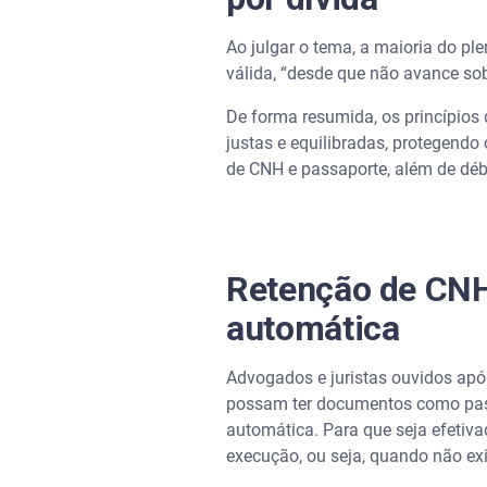
Como sei se meu contrato per
Ao julgar o tema, a maioria do pl
válida, “desde que não avance sob
Onde posso contestar essas 
De forma resumida, os princípios
justas e equilibradas, protegendo
de CNH e passaporte, além de débi
Retenção de CNH
automática
Advogados e juristas ouvidos apó
possam ter documentos como pass
automática. Para que seja efetiva
execução, ou seja, quando não exis