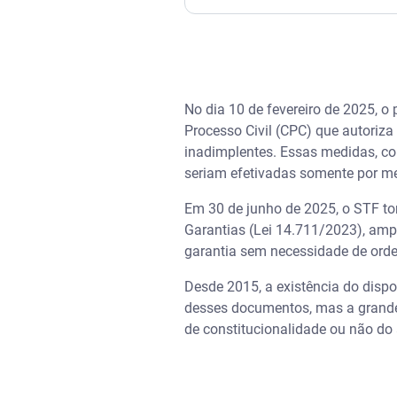
Assista I Nova CNH 2026: ent
Condições para as medidas se
No dia 10 de fevereiro de 2025, o
Retenção de CNH e passaporte
Processo Civil (CPC) que autoriza
inadimplentes. Essas medidas, co
Medida foi contestada
seriam efetivadas somente por me
Em 30 de junho de 2025, o STF tom
TST define limites
Garantias (Lei 14.711/2023), amp
garantia sem necessidade de orde
Retomada de bens garantidos 
Desde 2015, a existência do disp
Resumo da decisão do STF
desses documentos, mas a grande 
de constitucionalidade ou não do 
Quando isso pode ocorrer
Importância de saber se a dí