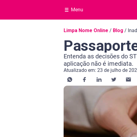
Menu
Navegação do blog
Limpa Nome Online
/
Blog
/
Ina
Passaporte
Entenda as decisões do ST
aplicação não é imediata.
Atualizado em: 23 de julho de 20
Categoria Negociar dívida
Tempo de leitura: 16 minutos