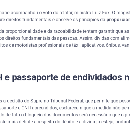
mite retomada sem ordem judicial?
enário acompanhou o voto do relator, ministro Luiz Fux. O magi
re direitos fundamentais e observe os princípios da
proporcion
medidas?
 da proporcionalidade e da razoabilidade tentam garantir que 
 os direitos fundamentais das pessoas. Assim, dívidas com ali
tos de motoristas profissionais de táxi, aplicativos, ônibus, va
 e passaporte de endividados 
s a decisão do Supremo Tribunal Federal, que permite que pes
aporte e CNH apreendidos, esclarecem que a medida não perm
do de fato o bloqueio dos documentos será necessário que o pro
te mais debate a respeito do débito e a dívida já esteja, portan