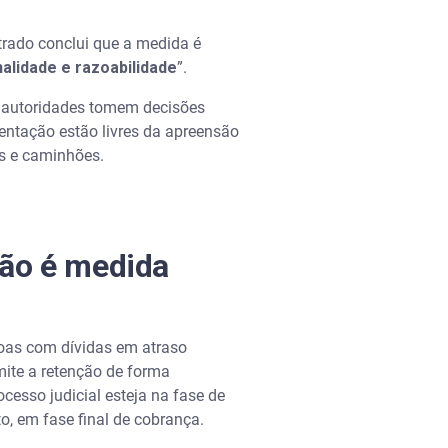
strado conclui que a medida é
alidade e razoabilidade
”.
as autoridades tomem decisões
mentação estão livres da apreensão
ns e caminhões.
não é medida
soas com dívidas em atraso
ite a retenção de forma
cesso judicial esteja na fase de
to, em fase final de cobrança.