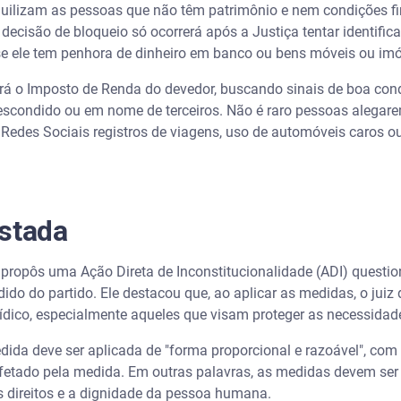
uilizam as pessoas que não têm patrimônio e nem condições fi
decisão de bloqueio só ocorrerá após a Justiça tentar identific
 se ele tem penhora de dinheiro em banco ou bens móveis ou imó
á o Imposto de Renda do devedor, buscando sinais de boa condiç
escondido ou em nome de terceiros. Não é raro pessoas alegare
Redes Sociais registros de viagens, uso de automóveis caros 
estada
 propôs uma Ação Direta de Inconstitucionalidade (ADI) quest
dido do partido. Ele destacou que, ao aplicar as medidas, o juiz 
dico, especialmente aqueles que visam proteger as necessidades
dida deve ser aplicada de "forma proporcional e razoável", com
afetado pela medida. Em outras palavras, as medidas devem ser 
s direitos e a dignidade da pessoa humana.