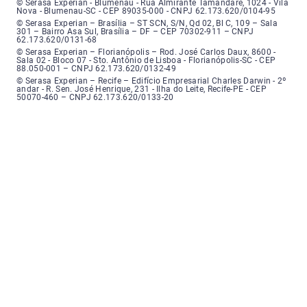
Serasa Experian - Blumenau - Endereço: Rua Almirante Tamandaré, número
© Serasa Experian - Blumenau - Rua Almirante Tamandaré, 1024 - Vila
Nova - Blumenau-SC - CEP 89035-000 - CNPJ 62.173.620/0104-95
Serasa Experian - Brasília, Endereço: Setor Comercial Norte, sem número, e
© Serasa Experian – Brasília – ST SCN, S/N, Qd 02, Bl C, 109 – Sala
301 – Bairro Asa Sul, Brasília – DF – CEP 70302-911 – CNPJ
62.173.620/0131-68
Serasa Experian - Florianópolis, Endereço: Rodovia José Carlos, número 8
© Serasa Experian – Florianópolis – Rod. José Carlos Daux, 8600 -
Sala 02 - Bloco 07 - Sto. Antônio de Lisboa - Florianópolis-SC - CEP
88.050-001 – CNPJ 62.173.620/0132-49
Serasa Experian - Recife, Endereço: Edifício Empresarial Charles Darwin,
© Serasa Experian – Recife – Edifício Empresarial Charles Darwin - 2º
andar - R. Sen. José Henrique, 231 - Ilha do Leite, Recife-PE - CEP
50070-460 – CNPJ 62.173.620/0133-20