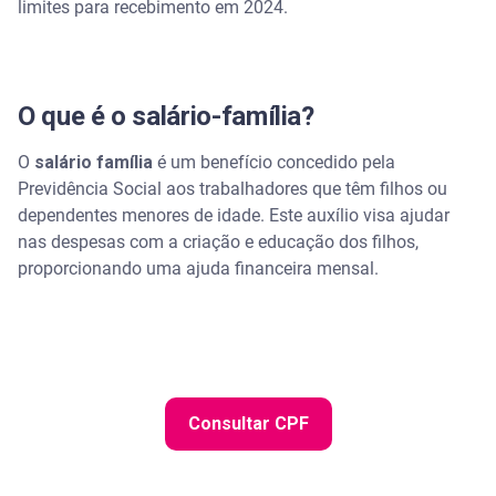
limites para recebimento em 2024.
Salário-família é até que idade?
Qual é o valor do salário família em 2024?
O que é o salário-família?
Como solicitar o salário família?
O
salário família
é um benefício concedido pela
Assista | Tudo sobre o Auxílio Gás - Serasa Ensina
Previdência Social aos trabalhadores que têm filhos ou
dependentes menores de idade. Este auxílio visa ajudar
Dicas Importantes
nas despesas com a criação e educação dos filhos,
proporcionando uma ajuda financeira mensal.
Perguntas frequentes sobre o salário-família
MEI tem direito a salário-família?
Ambos os genitores podem receber o salário-
família?
Consultar CPF
Hora extra pode impedir de receber o salário-
família?