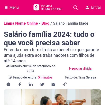
Menu
Entrar
Navegação do blog
Limpa Nome Online
/
Blog
/
Salario Familia Idade
Salário família 2024: tudo o
que você precisa saber
Entenda quem tem direito ao benefício que garante
uma ajuda extra aos trabalhadores com filhos de
até 14 anos.
Categoria Negociar dívida
Tempo de leitura: 5 minutos
Atualizado em: 26 de setembro de
Negociar dívida
2024
Tempo de leitura:
5 minutos
Texto de: Time Serasa