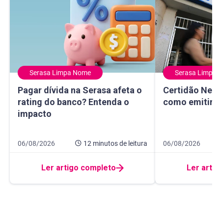
Serasa Limpa Nome
Serasa Limpa
Pagar dívida na Serasa afeta o rating do banco? Entenda 
Certidão Negativ
Pagar dívida na Serasa afeta o
Certidão Nega
rating do banco? Entenda o
como emitir e
impacto
Data de publicação 6 de agosto de 2026
12 minutos de leitura
Data de publicaçã
8 minutos de leitur
06/08/2026
12 minutos
de leitura
06/08/2026
Ler artigo completo
Ler arti