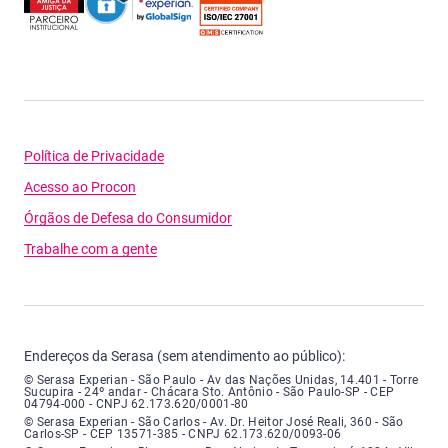
Política de Privacidade
Acesso ao Procon
Órgãos de Defesa do Consumidor
Trabalhe com a gente
Endereços da Serasa (sem atendimento ao público):
Serasa Experian - São Paulo - Endereço: Avenida das Nações Unidas, núme
© Serasa Experian - São Paulo - Av das Nações Unidas, 14.401 - Torre
Sucupira - 24º andar - Chácara Sto. Antônio - São Paulo-SP - CEP
04794-000 - CNPJ 62.173.620/0001-80
Serasa Experian - São Carlos - Endereço: Avenida Doutor Heitor José Real
© Serasa Experian - São Carlos - Av. Dr. Heitor José Reali, 360 - São
Carlos-SP - CEP 13571-385 - CNPJ 62.173.620/0093-06