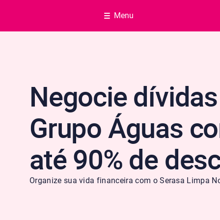
Menu
Negocie dívidas
Grupo Águas c
até 90% de des
Organize sua vida financeira com o Serasa Limpa N