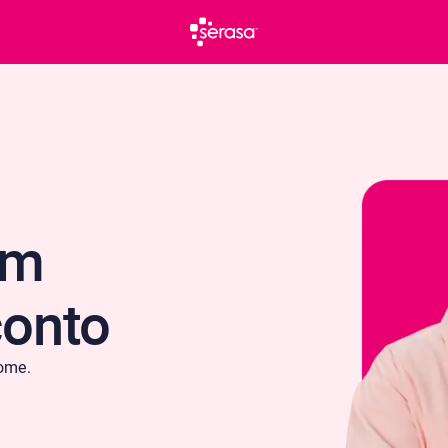
om
conto
ome.