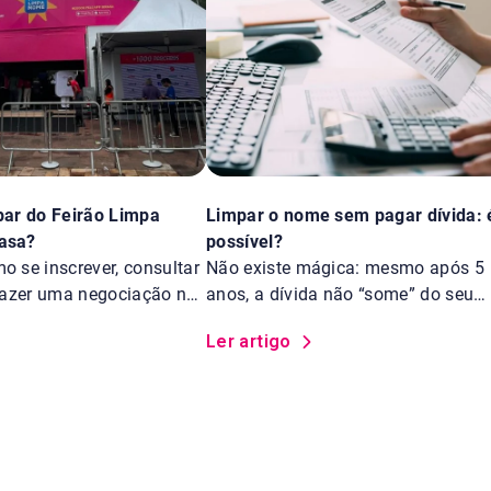
par do Feirão Limpa
Limpar o nome sem pagar dívida: 
asa?
possível?
 se inscrever, consultar
Não existe mágica: mesmo após 5
 fazer uma negociação no
anos, a dívida não “some” do seu
 Nome da Serasa.
nome
Ler artigo