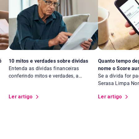
é
10 mitos e verdades sobre dívidas
Quanto tempo dep
Entenda as dívidas financeiras
nome o Score au
conferindo mitos e verdades, a
Se a dívida for pa
explicação de cada um e os conceitos
Serasa Limpa Nom
mais importantes sobre o assunto.
crédito aumenta n
Ler artigo
Ler artigo