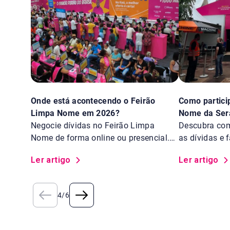
Onde está acontecendo o Feirão
Como partici
Limpa Nome em 2026?
Nome da Ser
Negocie dívidas no Feirão Limpa
Descubra como
Nome de forma online ou presencial.
as dívidas e
Saiba os locais.
Feirão Limpa
Ler artigo
Ler artigo
4
/
6