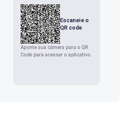
Escaneie o
QR code
Aponte sua câmera para o QR
Code para acessar o aplicativo.