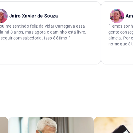
Jairo Xavier de Souza
Am
ou me sentindo feliz da vida! Carregava essa
“Temos sonho
da há 8 anos, mas agora o caminho está livre.
gente conseg
seguir com sabedoria. Isso é ótimo!”
almeja. Por 
nome que é 