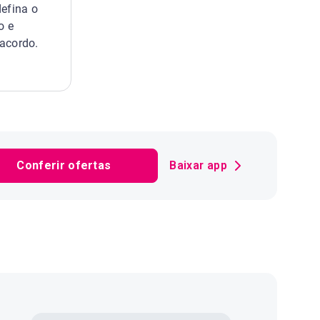
defina o
o e
acordo.
Conferir ofertas
Baixar app