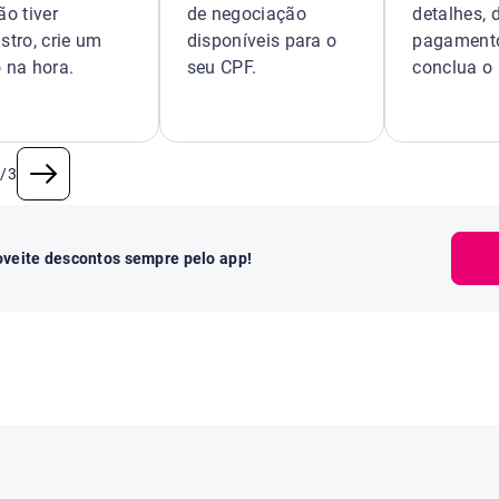
ão tiver
de negociação
detalhes, 
stro, crie um
disponíveis para o
pagament
 na hora.
seu CPF.
conclua o 
2
/
3
oveite descontos sempre pelo app!