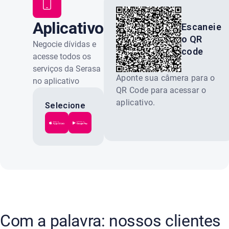
Aplicativo
Escaneie
o QR
Serasa
Negocie dívidas e
code
acesse todos os
serviços da Serasa
Aponte sua câmera para o
no aplicativo
QR Code para acessar o
oficial. Gratuito e
aplicativo.
100% seguro.
Selecione
a loja do
seu celular:
Com a palavra: nossos clientes