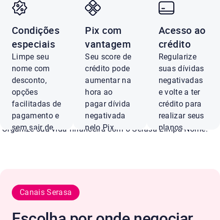
Condições
Pix com
Acesso ao
Negocie dívidas
especiais
vantagem
crédito
Limpe seu
Seu score de
Regularize
Unimed com até 
nome com
crédito pode
suas dívidas
desconto,
aumentar na
negativadas
opções
hora ao
e volte a ter
de desconto
facilitadas de
pagar dívida
crédito para
pagamento e
negativada
realizar seus
sem sair de
pelo Pix.
planos.
Organize sua vida financeira com o Serasa Limpa Nome.
casa.
Pagar
Ver
com Pix
ofertas
Negociar
agora
Canais Serasa
Conferir ofertas
Escolha por onde negociar