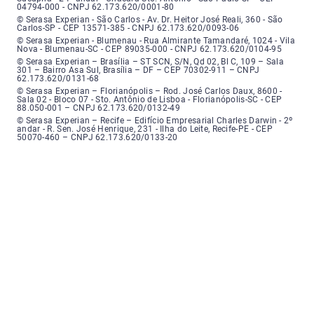
04794-000 - CNPJ 62.173.620/0001-80
Serasa Experian - São Carlos - Endereço: Avenida Doutor Heitor José Real
© Serasa Experian - São Carlos - Av. Dr. Heitor José Reali, 360 - São
Carlos-SP - CEP 13571-385 - CNPJ 62.173.620/0093-06
Serasa Experian - Blumenau - Endereço: Rua Almirante Tamandaré, número
© Serasa Experian - Blumenau - Rua Almirante Tamandaré, 1024 - Vila
Nova - Blumenau-SC - CEP 89035-000 - CNPJ 62.173.620/0104-95
Serasa Experian - Brasília, Endereço: Setor Comercial Norte, sem número, e
© Serasa Experian – Brasília – ST SCN, S/N, Qd 02, Bl C, 109 – Sala
301 – Bairro Asa Sul, Brasília – DF – CEP 70302-911 – CNPJ
62.173.620/0131-68
Serasa Experian - Florianópolis, Endereço: Rodovia José Carlos, número 8
© Serasa Experian – Florianópolis – Rod. José Carlos Daux, 8600 -
Sala 02 - Bloco 07 - Sto. Antônio de Lisboa - Florianópolis-SC - CEP
88.050-001 – CNPJ 62.173.620/0132-49
Serasa Experian - Recife, Endereço: Edifício Empresarial Charles Darwin,
© Serasa Experian – Recife – Edifício Empresarial Charles Darwin - 2º
andar - R. Sen. José Henrique, 231 - Ilha do Leite, Recife-PE - CEP
50070-460 – CNPJ 62.173.620/0133-20