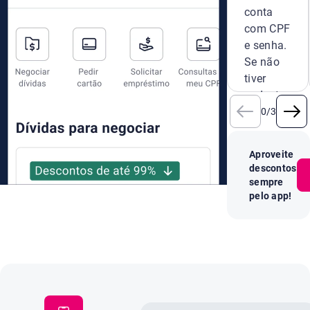
conta
com CPF
e senha.
Se não
tiver
cadastro,
crie um
0
/
3
novo na
hora.
Aproveite
descontos
sempre
pelo app!