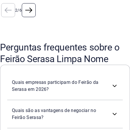
2
/
6
Perguntas frequentes sobre o
Feirão Serasa Limpa Nome
São
mais de 2.200 empresas
que participarão do Feirão
Quais empresas participam do Feirão da
Serasa em 2026?
Durante o Feirão, ficam disponíveis as
melhores condiç
Mais de
2.200 empresas
parceiras
para negociar;
Quais são as vantagens de negociar no
Descontos de até 99%
e parcelamento facilitado;
Feirão Serasa?
Possibilidade de
limpar o nome na hora
pagando dívidas