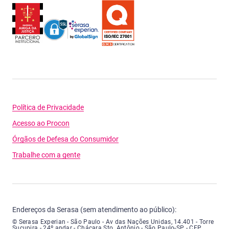
Política de Privacidade
Acesso ao Procon
Órgãos de Defesa do Consumidor
Trabalhe com a gente
Endereços da Serasa (sem atendimento ao público):
Serasa Experian - São Paulo - Endereço: Avenida das Nações Unidas, núme
© Serasa Experian - São Paulo - Av das Nações Unidas, 14.401 - Torre
Sucupira - 24º andar - Chácara Sto. Antônio - São Paulo-SP - CEP