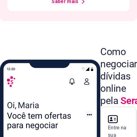
Saber mais
Como
negocia
dívidas
online
pela
Ser
Entre na
sua