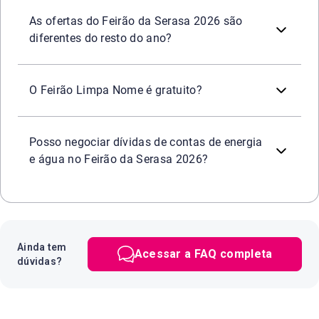
Oportunidade de negociar dívidas de diversos segmentos c
Sim. Durante o período do Feirão Limpa Nome da Serasa,
Praticidade e segurança
em todos os canais oficiais d
As ofertas do Feirão da Serasa 2026 são
diferentes do resto do ano?
Sim. Participar do
é
totalmente gra
Feirão Serasa Limpa Nome
O Feirão Limpa Nome é gratuito?
Sim. Durante o Feirão ou a qualquer momento é possível
Posso negociar dívidas de contas de energia
e água no Feirão da Serasa 2026?
Ainda tem
Acessar a FAQ completa
dúvidas?