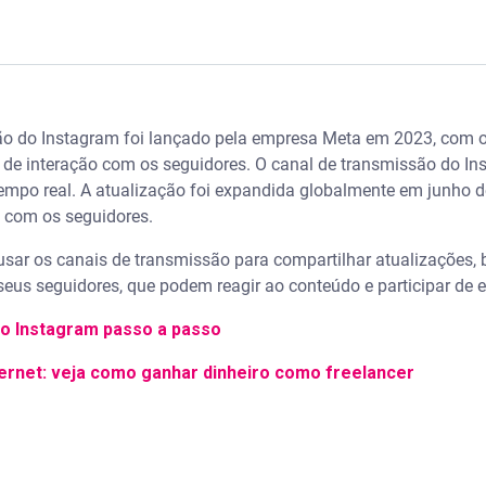
 transmissão do Instagram
ão do Instagram foi lançado pela empresa Meta em 2023, com obj
rasa Premium
de interação com os seguidores. O canal de transmissão do In
empo real. A atualização foi expandida globalmente em junho d
de transmissão como seguidor
 com os seguidores.
missão no Instagram é seguro?
ar os canais de transmissão para compartilhar atualizações, bas
eus seguidores, que podem reagir ao conteúdo e participar de 
ais sobre golpes e fraudes
o Instagram passo a passo
ternet: veja como ganhar dinheiro como freelancer