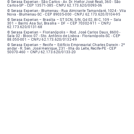
Serasa Experian - São Carlos - Endereço: Avenida Doutor Heitor José Real
© Serasa Experian - São Carlos - Av. Dr. Heitor José Reali, 360 - São
Carlos-SP - CEP 13571-385 - CNPJ 62.173.620/0093-06
Serasa Experian - Blumenau - Endereço: Rua Almirante Tamandaré, número
© Serasa Experian - Blumenau - Rua Almirante Tamandaré, 1024 - Vila
Nova - Blumenau-SC - CEP 89035-000 - CNPJ 62.173.620/0104-95
Serasa Experian - Brasília, Endereço: Setor Comercial Norte, sem número, e
© Serasa Experian – Brasília – ST SCN, S/N, Qd 02, Bl C, 109 – Sala
301 – Bairro Asa Sul, Brasília – DF – CEP 70302-911 – CNPJ
62.173.620/0131-68
Serasa Experian - Florianópolis, Endereço: Rodovia José Carlos, número 8
© Serasa Experian – Florianópolis – Rod. José Carlos Daux, 8600 -
Sala 02 - Bloco 07 - Sto. Antônio de Lisboa - Florianópolis-SC - CEP
88.050-001 – CNPJ 62.173.620/0132-49
Serasa Experian - Recife, Endereço: Edifício Empresarial Charles Darwin,
© Serasa Experian – Recife – Edifício Empresarial Charles Darwin - 2º
andar - R. Sen. José Henrique, 231 - Ilha do Leite, Recife-PE - CEP
50070-460 – CNPJ 62.173.620/0133-20