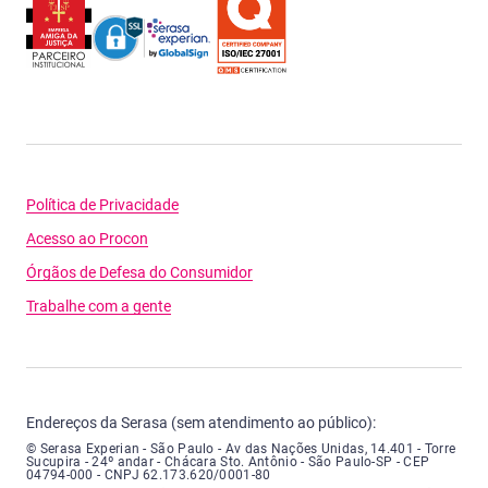
Política de Privacidade
Acesso ao Procon
Órgãos de Defesa do Consumidor
Trabalhe com a gente
Endereços da Serasa (sem atendimento ao público):
Serasa Experian - São Paulo - Endereço: Avenida das Nações Unidas, núme
© Serasa Experian - São Paulo - Av das Nações Unidas, 14.401 - Torre
Sucupira - 24º andar - Chácara Sto. Antônio - São Paulo-SP - CEP
04794-000 - CNPJ 62.173.620/0001-80