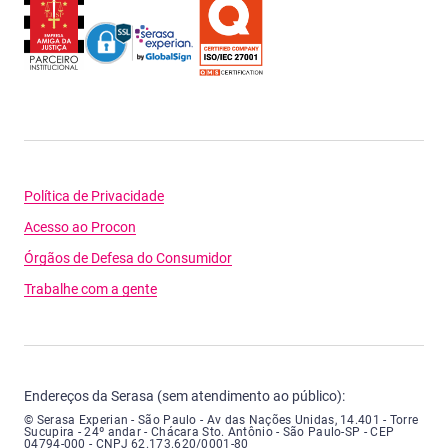
Política de Privacidade
Acesso ao Procon
Órgãos de Defesa do Consumidor
Trabalhe com a gente
Endereços da Serasa (sem atendimento ao público):
Serasa Experian - São Paulo - Endereço: Avenida das Nações Unidas, núme
© Serasa Experian - São Paulo - Av das Nações Unidas, 14.401 - Torre
Sucupira - 24º andar - Chácara Sto. Antônio - São Paulo-SP - CEP
04794-000 - CNPJ 62.173.620/0001-80