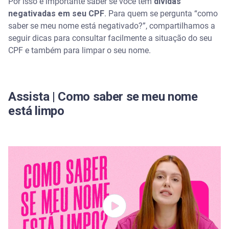
Por isso é importante saber se você tem
dívidas
Como saber se meu nome “está sujo” em algum
negativadas em seu CPF
. Para quem se pergunta “como
banco
saber se meu nome está negativado?”, compartilhamos a
seguir dicas para consultar facilmente a situação do seu
Por que a expressão “nome sujo” é utilizada?
CPF e também para limpar o seu nome.
O que acontece quando se tem o nome negativado
Assista | Como saber se meu nome
A dívida não desaparece depois de 5 anos?
está limpo
Limpe seu nome com a Serasa
Perguntas frequentes sobre como saber se o nome
está negativado
Qual aplicativo para ver dívidas no CPF?
Quando o CPF é negativado?