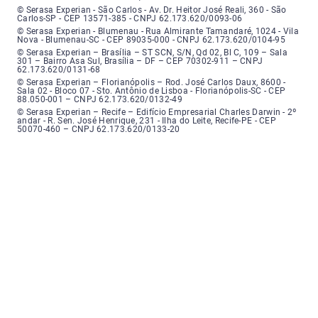
Serasa Experian - São Carlos - Endereço: Avenida Doutor Heitor José Real
© Serasa Experian - São Carlos - Av. Dr. Heitor José Reali, 360 - São
Carlos-SP - CEP 13571-385 - CNPJ 62.173.620/0093-06
Serasa Experian - Blumenau - Endereço: Rua Almirante Tamandaré, número
© Serasa Experian - Blumenau - Rua Almirante Tamandaré, 1024 - Vila
Nova - Blumenau-SC - CEP 89035-000 - CNPJ 62.173.620/0104-95
Serasa Experian - Brasília, Endereço: Setor Comercial Norte, sem número, e
© Serasa Experian – Brasília – ST SCN, S/N, Qd 02, Bl C, 109 – Sala
301 – Bairro Asa Sul, Brasília – DF – CEP 70302-911 – CNPJ
62.173.620/0131-68
Serasa Experian - Florianópolis, Endereço: Rodovia José Carlos, número 8
© Serasa Experian – Florianópolis – Rod. José Carlos Daux, 8600 -
Sala 02 - Bloco 07 - Sto. Antônio de Lisboa - Florianópolis-SC - CEP
88.050-001 – CNPJ 62.173.620/0132-49
Serasa Experian - Recife, Endereço: Edifício Empresarial Charles Darwin,
© Serasa Experian – Recife – Edifício Empresarial Charles Darwin - 2º
andar - R. Sen. José Henrique, 231 - Ilha do Leite, Recife-PE - CEP
50070-460 – CNPJ 62.173.620/0133-20