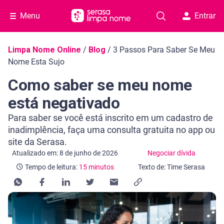
Menu
Entrar
Navegação do blog
Limpa Nome Online
/
Blog
/
3 Passos Para Saber Se Meu
Nome Esta Sujo
Como saber se meu nome
está negativado
Para saber se você está inscrito em um cadastro de
inadimplência, faça uma consulta gratuita no app ou
site da Serasa.
Categoria Negociar dívida
Tempo de leitura: 15 minutos
Atualizado em: 8 de junho de 2026
Negociar dívida
Tempo de leitura:
15 minutos
Texto de: Time Serasa