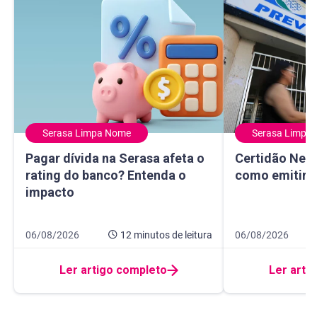
Serasa Limpa Nome
Serasa Limpa
Pagar dívida na Serasa afeta o rating do banco? Entenda 
Certidão Negativ
Pagar dívida na Serasa afeta o
Certidão Nega
rating do banco? Entenda o
como emitir e
impacto
Data de publicação 6 de agosto de 2026
12 minutos de leitura
Data de publicaçã
8 minutos de leitur
06/08/2026
12 minutos
de leitura
06/08/2026
Ler artigo completo
Ler arti