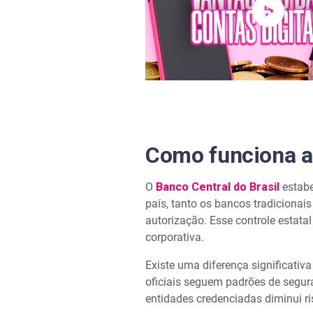
O Fundo Garantidor de Crédito
O que acontece com o saldo se
Como identificar se um aplicat
Como funciona a 
O
Banco Central do Brasil
estabe
país, tanto os bancos tradiciona
autorização. Esse controle estat
corporativa.
Existe uma diferença significativ
oficiais seguem padrões de segur
entidades credenciadas diminui r