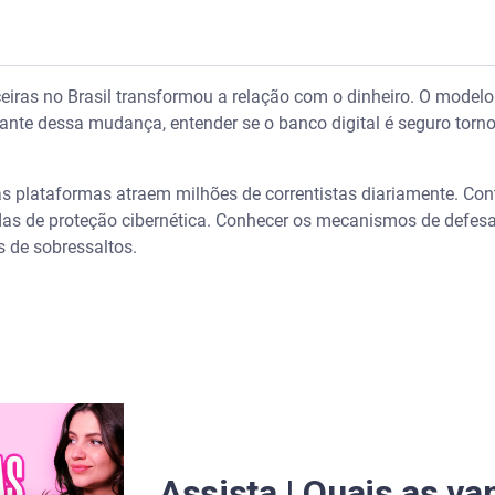
as contas digitais?
ceiras no Brasil transformou a relação com o dinheiro. O modelo 
 Diante dessa mudança, entender se o banco digital é seguro torn
s bancos digitais
as plataformas atraem milhões de correntistas diariamente. Cont
 Crédito e qual o papel na segurança
 de proteção cibernética. Conhecer os mecanismos de defesa 
s de sobressaltos.
 de fraudes em contas digitais
ital é confiável
nheiro em contas digitais
roteção
gurança do banco digital
Assista | Quais as v