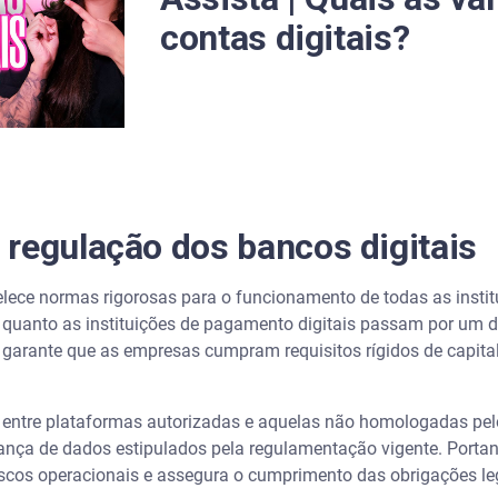
contas digitais?
 protege todas as contas digitais?
 um banco digital sofrer falência?
ivo de banco digital é verdadeiro?
regulação dos bancos digitais
lece normas rigorosas para o funcionamento de todas as institu
is quanto as instituições de pagamento digitais passam por um 
al garante que as empresas cumpram requisitos rígidos de capit
a entre plataformas autorizadas e aquelas não homologadas pelo
ança de dados estipulados pela regulamentação vigente. Porta
iscos operacionais e assegura o cumprimento das obrigações le