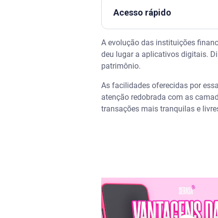
Acesso rápido
Assista | Quais as vantagens d
A evolução das instituições finan
deu lugar a aplicativos digitais.
Como funciona a regulação do
patrimônio.
As facilidades oferecidas por ess
O que é o Fundo Garantidor de
atenção redobrada com as camadas
transações mais tranquilas e livre
Quais são os principais riscos
Como verificar se um banco dig
Como proteger os dados e o di
Monitore o CPF e aumente a p
Perguntas frequentes sobre se