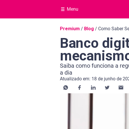
Menu
Navegação do blog
Premium
/
Blog
/
Como Saber Se
Banco digi
mecanismo
Saiba como funciona a regu
a dia
Atualizado em: 18 de junho de 20
Categoria Consultar CPF
Tempo de leitura: 7 minutos