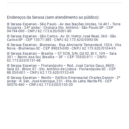
Endereços da Serasa (sem atendimento ao público):
Serasa Experian - São Paulo - Endereço: Avenida das Nações Unidas, núme
© Serasa Experian - São Paulo - Av das Nações Unidas, 14.401 - Torre
Sucupira - 24º andar - Chácara Sto. Antônio - São Paulo-SP - CEP
04794-000 - CNPJ 62.173.620/0001-80
Serasa Experian - São Carlos - Endereço: Avenida Doutor Heitor José Real
© Serasa Experian - São Carlos - Av. Dr. Heitor José Reali, 360 - São
Carlos-SP - CEP 13571-385 - CNPJ 62.173.620/0093-06
Serasa Experian - Blumenau - Endereço: Rua Almirante Tamandaré, número
© Serasa Experian - Blumenau - Rua Almirante Tamandaré, 1024 - Vila
Nova - Blumenau-SC - CEP 89035-000 - CNPJ 62.173.620/0104-95
Serasa Experian - Brasília, Endereço: Setor Comercial Norte, sem número, e
© Serasa Experian – Brasília – ST SCN, S/N, Qd 02, Bl C, 109 – Sala
301 – Bairro Asa Sul, Brasília – DF – CEP 70302-911 – CNPJ
62.173.620/0131-68
Serasa Experian - Florianópolis, Endereço: Rodovia José Carlos, número 8
© Serasa Experian – Florianópolis – Rod. José Carlos Daux, 8600 -
Sala 02 - Bloco 07 - Sto. Antônio de Lisboa - Florianópolis-SC - CEP
88.050-001 – CNPJ 62.173.620/0132-49
Serasa Experian - Recife, Endereço: Edifício Empresarial Charles Darwin,
© Serasa Experian – Recife – Edifício Empresarial Charles Darwin - 2º
andar - R. Sen. José Henrique, 231 - Ilha do Leite, Recife-PE - CEP
50070-460 – CNPJ 62.173.620/0133-20