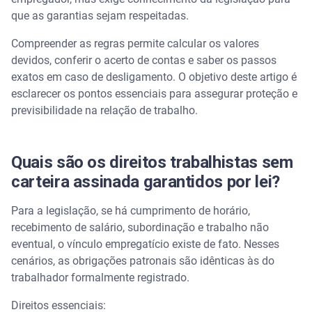
Qual o valor da indenização e como calcular o
acerto?
que as garantias sejam respeitadas.
Compreender as regras permite calcular os valores
O que fazer em caso de demissão sem registro
formal?
devidos, conferir o acerto de contas e saber os passos
exatos em caso de desligamento. O objetivo deste artigo é
esclarecer os pontos essenciais para assegurar proteção e
Assista | Conheça os principais direitos trabalhistas
- Serasa Ensina
previsibilidade na relação de trabalho.
Quais são os riscos legais para o empregador?
Quais são os direitos trabalhistas sem
Como organizar as finanças e os próximos passos
carteira assinada garantidos por lei?
Perguntas frequentes sobre direitos trabalhistas
Para a legislação, se há cumprimento de horário,
sem carteira assinada
recebimento de salário, subordinação e trabalho não
eventual, o vínculo empregatício existe de fato. Nesses
Como comprovar o vínculo empregatício sem
cenários, as obrigações patronais são idênticas às do
registro formal?
trabalhador formalmente registrado.
Qual é o prazo legal para entrar com uma ação
Direitos essenciais:
trabalhista?