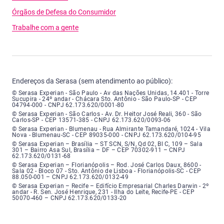
Órgãos de Defesa do Consumidor
Trabalhe com a gente
Endereços da Serasa (sem atendimento ao público):
Serasa Experian - São Paulo - Endereço: Avenida das Nações Unidas, núme
© Serasa Experian - São Paulo - Av das Nações Unidas, 14.401 - Torre
Sucupira - 24º andar - Chácara Sto. Antônio - São Paulo-SP - CEP
04794-000 - CNPJ 62.173.620/0001-80
Serasa Experian - São Carlos - Endereço: Avenida Doutor Heitor José Real
© Serasa Experian - São Carlos - Av. Dr. Heitor José Reali, 360 - São
Carlos-SP - CEP 13571-385 - CNPJ 62.173.620/0093-06
Serasa Experian - Blumenau - Endereço: Rua Almirante Tamandaré, número
© Serasa Experian - Blumenau - Rua Almirante Tamandaré, 1024 - Vila
Nova - Blumenau-SC - CEP 89035-000 - CNPJ 62.173.620/0104-95
Serasa Experian - Brasília, Endereço: Setor Comercial Norte, sem número, e
© Serasa Experian – Brasília – ST SCN, S/N, Qd 02, Bl C, 109 – Sala
301 – Bairro Asa Sul, Brasília – DF – CEP 70302-911 – CNPJ
62.173.620/0131-68
Serasa Experian - Florianópolis, Endereço: Rodovia José Carlos, número 8
© Serasa Experian – Florianópolis – Rod. José Carlos Daux, 8600 -
Sala 02 - Bloco 07 - Sto. Antônio de Lisboa - Florianópolis-SC - CEP
88.050-001 – CNPJ 62.173.620/0132-49
Serasa Experian - Recife, Endereço: Edifício Empresarial Charles Darwin,
© Serasa Experian – Recife – Edifício Empresarial Charles Darwin - 2º
andar - R. Sen. José Henrique, 231 - Ilha do Leite, Recife-PE - CEP
50070-460 – CNPJ 62.173.620/0133-20