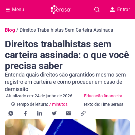
Menu
Entrar
Navegação do blog
Blog
/
Direitos Trabalhistas Sem Carteira Assinada
Direitos trabalhistas sem
carteira assinada: o que você
precisa saber
Entenda quais direitos são garantidos mesmo sem
registro em carteira e como proceder em caso de
demissão
Categoria Educação financeira
Tempo de leitura: 7 minutos
Atualizado em: 24 de junho de 2026
Educação financeira
Tempo de leitura:
7 minutos
Texto de: Time Serasa