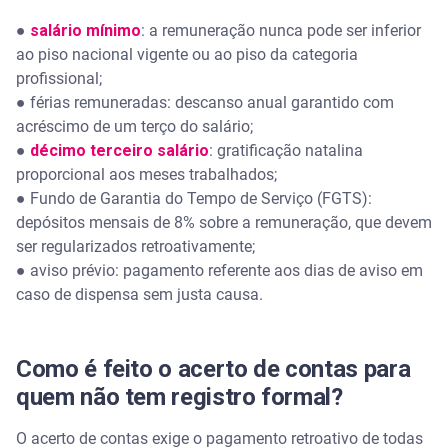
●
salário mínimo
: a remuneração nunca pode ser inferior
O trabalhador sem registro formal tem direito ao
ao piso nacional vigente ou ao piso da categoria
seguro-desemprego?
profissional;
● férias remuneradas: descanso anual garantido com
acréscimo de um terço do salário;
●
décimo terceiro salário
: gratificação natalina
proporcional aos meses trabalhados;
● Fundo de Garantia do Tempo de Serviço (FGTS):
depósitos mensais de 8% sobre a remuneração, que devem
ser regularizados retroativamente;
● aviso prévio: pagamento referente aos dias de aviso em
caso de dispensa sem justa causa.
Como é feito o acerto de contas para
quem não tem registro formal?
O acerto de contas exige o pagamento retroativo de todas