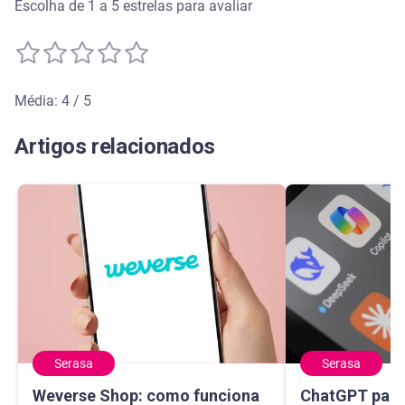
Escolha de 1 a 5 estrelas para avaliar
Média: 4 / 5
Média de avaliação: 4 de 5
Artigos relacionados
Serasa
Serasa
Weverse Shop: como funciona o app de produtos de K-pop
ChatGPT para sa
Weverse Shop: como funciona
ChatGPT para 