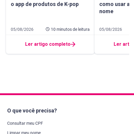
o app de produtos de K-pop
como usar a I
nome
Data de publicação 5 de agosto de 2026
10 minutos de leitura
Data de publicaçã
14 minutos de leit
05/08/2026
10 minutos
de leitura
05/08/2026
Ler artigo completo
Ler arti
O que você precisa?
Consultar meu CPF
Limpar meu nome