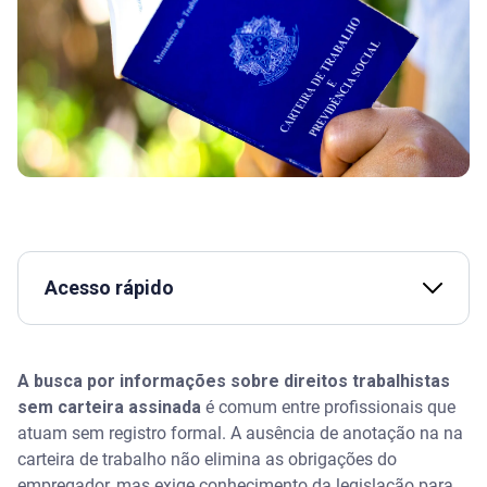
Acesso rápido
Quais são os direitos trabalhistas sem carteira
assinada garantidos por lei?
A busca por informações sobre direitos trabalhistas
sem carteira assinada
é comum entre profissionais que
Como é feito o acerto de contas para quem não tem
atuam sem registro formal. A ausência de anotação na na
registro formal?
carteira de trabalho não elimina as obrigações do
empregador, mas exige conhecimento da legislação para