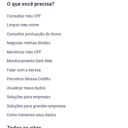
O que você precisa?
crédito em seu nome).
Consultar meu CPF
Com o seu Serasa Score bloqueado, a empresa será
informada sobre sua solicitação de bloqueio da
Limpar meu nome
pontuação, o que pode ser um indicativo de que você
Consultar pontuação do Score
não está à procura de crédito ou querendo realizar
Negociar minhas dívidas
negócios no momento. Além disso, a empresa poderá
solicitar outros comprovantes e informações de
Monitorar meu CPF
crédito ao fraudador, dificultando, assim, um eventual
Monitoramento Dark Web
golpe. Saiba mais sobre bloquear Serasa Score.
Falar com a Serasa
Parceiros Serasa Crédito
Atualizar meus dados
Soluções para empresas
Soluções para grandes empresas
Como tratamos seus dados
Todos os sites