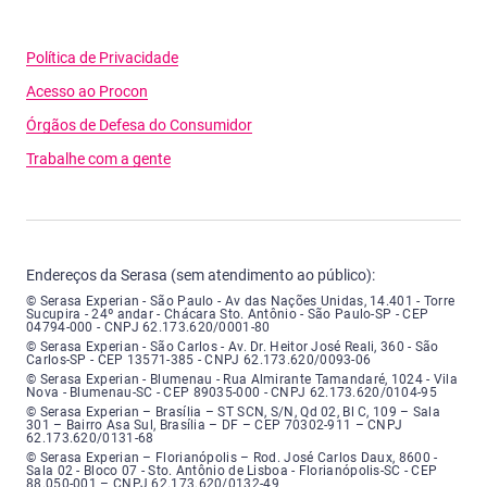
Política de Privacidade
Acesso ao Procon
Órgãos de Defesa do Consumidor
Trabalhe com a gente
Endereços da Serasa (sem atendimento ao público):
Serasa Experian - São Paulo - Endereço: Avenida das Nações Unidas, núme
© Serasa Experian - São Paulo - Av das Nações Unidas, 14.401 - Torre
Sucupira - 24º andar - Chácara Sto. Antônio - São Paulo-SP - CEP
04794-000 - CNPJ 62.173.620/0001-80
Serasa Experian - São Carlos - Endereço: Avenida Doutor Heitor José Real
© Serasa Experian - São Carlos - Av. Dr. Heitor José Reali, 360 - São
Carlos-SP - CEP 13571-385 - CNPJ 62.173.620/0093-06
Serasa Experian - Blumenau - Endereço: Rua Almirante Tamandaré, número
© Serasa Experian - Blumenau - Rua Almirante Tamandaré, 1024 - Vila
Nova - Blumenau-SC - CEP 89035-000 - CNPJ 62.173.620/0104-95
Serasa Experian - Brasília, Endereço: Setor Comercial Norte, sem número, e
© Serasa Experian – Brasília – ST SCN, S/N, Qd 02, Bl C, 109 – Sala
301 – Bairro Asa Sul, Brasília – DF – CEP 70302-911 – CNPJ
62.173.620/0131-68
Serasa Experian - Florianópolis, Endereço: Rodovia José Carlos, número 8
© Serasa Experian – Florianópolis – Rod. José Carlos Daux, 8600 -
Sala 02 - Bloco 07 - Sto. Antônio de Lisboa - Florianópolis-SC - CEP
88.050-001 – CNPJ 62.173.620/0132-49