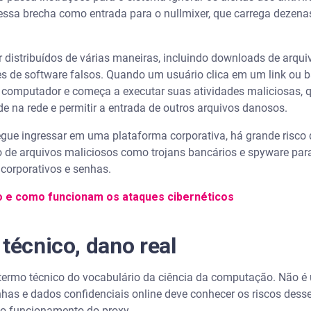
essa brecha como entrada para o nullmixer, que carrega dezenas
.
distribuídos de várias maneiras, incluindo downloads de arquiv
es de software falsos. Quando um usuário clica em um link ou b
 computador e começa a executar suas atividades maliciosas, q
ade na rede e permitir a entrada de outros arquivos danosos.
gue ingressar em uma plataforma corporativa, há grande risco d
ão de arquivos maliciosos como trojans bancários e spyware par
 corporativos e senhas.
o e como funcionam os ataques cibernéticos
técnico, dano real
termo técnico do vocabulário da ciência da computação. Não é
has e dados confidenciais online deve conhecer os riscos desse
o funcionamento do proxy.