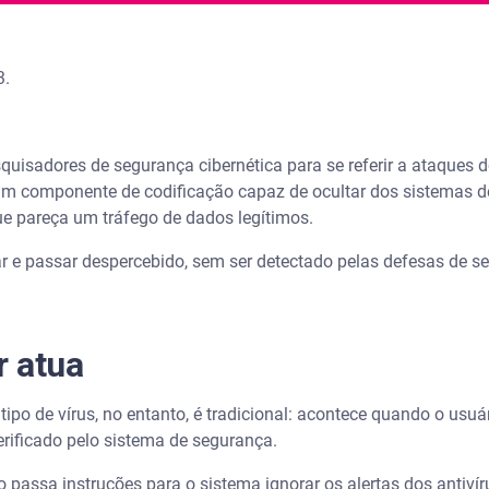
3.
quisadores de segurança cibernética para se referir a ataques
um componente de codificação capaz de ocultar dos sistemas de 
ue pareça um tráfego de dados legítimos.
ar e passar despercebido, sem ser detectado pelas defesas de 
r atua
 tipo de vírus, no entanto, é tradicional: acontece quando o usu
erificado pelo sistema de segurança.
 passa instruções para o sistema ignorar os alertas dos antivír