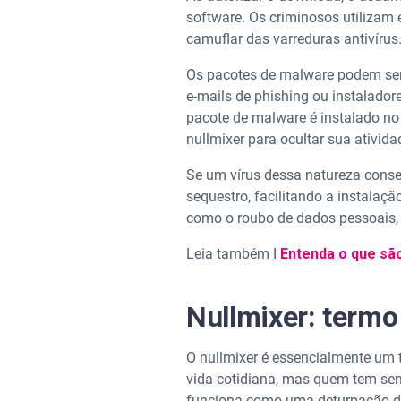
software. Os criminosos utilizam 
camuflar das varreduras antivírus
Os pacotes de malware podem ser 
e-mails de phishing ou instalador
pacote de malware é instalado no
nullmixer para ocultar sua ativid
Se um vírus dessa natureza conse
sequestro, facilitando a instalaç
como o roubo de dados pessoais,
Leia também I
Entenda o que sã
Nullmixer: termo 
O nullmixer é essencialmente um 
vida cotidiana, mas quem tem sen
funciona como uma deturpação d