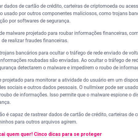
ar dados de cartão de crédito, carteiras de criptomoeda ou acess
rio usado por outros componentes maliciosos, como trojans banc
ecção por softwares de segurança.
 de malware projetado para roubar informações financeiras, com
 de realizar fraudes financeiras.
trojans bancários para ocultar o tráfego de rede enviado de vol
 informações roubadas são enviadas. Ao ocultar o tráfego de red
segurança detectarem o malware e impedirem o roubo de informa
e projetado para monitorar a atividade do usuário em um dispos
des sociais e outros dados pessoais. O nullmixer pode ser usa
roubo de informações. Isso permite que o malware espione o di
rança.
o é capaz de rastrear dados de cartão de crédito, carteiras de
aminhos para outros arquivos agirem.
. cai quem quer! Cinco dicas para se proteger