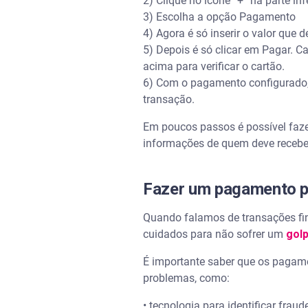
2) Clique no ícone “+” na parte in
3) Escolha a opção Pagamento
4) Agora é só inserir o valor que 
5) Depois é só clicar em Pagar. 
acima para verificar o cartão.
6) Com o pagamento configurado, b
transação.
Em poucos passos é possível fazer
informações de quem deve receber
Fazer um pagamento p
Quando falamos de transações fin
cuidados para não sofrer um
golp
É importante saber que os pagame
problemas, como:
• tecnologia para identificar frau