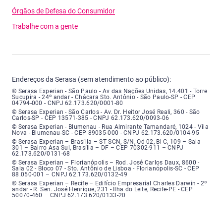
Órgãos de Defesa do Consumidor
Trabalhe com a gente
Endereços da Serasa (sem atendimento ao público):
Serasa Experian - São Paulo - Endereço: Avenida das Nações Unidas, núme
© Serasa Experian - São Paulo - Av das Nações Unidas, 14.401 - Torre
Sucupira - 24º andar - Chácara Sto. Antônio - São Paulo-SP - CEP
04794-000 - CNPJ 62.173.620/0001-80
Serasa Experian - São Carlos - Endereço: Avenida Doutor Heitor José Real
© Serasa Experian - São Carlos - Av. Dr. Heitor José Reali, 360 - São
Carlos-SP - CEP 13571-385 - CNPJ 62.173.620/0093-06
Serasa Experian - Blumenau - Endereço: Rua Almirante Tamandaré, número
© Serasa Experian - Blumenau - Rua Almirante Tamandaré, 1024 - Vila
Nova - Blumenau-SC - CEP 89035-000 - CNPJ 62.173.620/0104-95
Serasa Experian - Brasília, Endereço: Setor Comercial Norte, sem número, e
© Serasa Experian – Brasília – ST SCN, S/N, Qd 02, Bl C, 109 – Sala
301 – Bairro Asa Sul, Brasília – DF – CEP 70302-911 – CNPJ
62.173.620/0131-68
Serasa Experian - Florianópolis, Endereço: Rodovia José Carlos, número 8
© Serasa Experian – Florianópolis – Rod. José Carlos Daux, 8600 -
Sala 02 - Bloco 07 - Sto. Antônio de Lisboa - Florianópolis-SC - CEP
88.050-001 – CNPJ 62.173.620/0132-49
Serasa Experian - Recife, Endereço: Edifício Empresarial Charles Darwin,
© Serasa Experian – Recife – Edifício Empresarial Charles Darwin - 2º
andar - R. Sen. José Henrique, 231 - Ilha do Leite, Recife-PE - CEP
50070-460 – CNPJ 62.173.620/0133-20