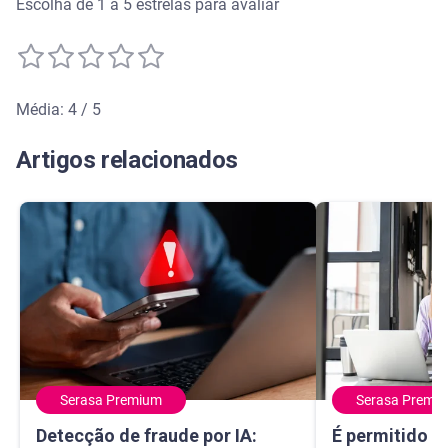
Escolha de 1 a 5 estrelas para avaliar
Média: 4 / 5
Média de avaliação: 4 de 5
Artigos relacionados
Serasa Premium
Serasa Premi
Detecção de fraude por IA: como a tecnologia protege seu
É permitido usa
Detecção de fraude por IA:
É permitido u