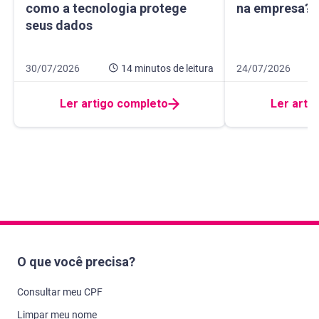
como a tecnologia protege
na empresa? E
seus dados
Data de publicação 30 de julho de 2026
14 minutos de leitura
Data de publicação
9 minutos de leitur
30/07/2026
14 minutos
de leitura
24/07/2026
Ler artigo completo
Ler arti
O que você precisa?
Consultar meu CPF
Limpar meu nome