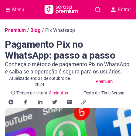
Menu
Entrar
Navegação do blog
Premium
/
Blog
/
Pix Whatsapp
Pagamento Pix no
WhatsApp: passo a passo
Conheça o método de pagamento Pix no WhatsApp
e saiba se a operação é segura para os usuários.
Categoria Premium
Tempo de leitura: 8 minutos
Atualizado em: 31 de outubro de
Premium
2024
Tempo de leitura:
8 minutos
Texto de: Time Serasa