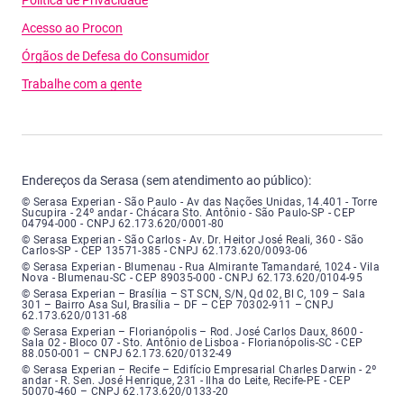
Acesso ao Procon
Órgãos de Defesa do Consumidor
Trabalhe com a gente
Endereços da Serasa (sem atendimento ao público):
Serasa Experian - São Paulo - Endereço: Avenida das Nações Unidas, núme
© Serasa Experian - São Paulo - Av das Nações Unidas, 14.401 - Torre
Sucupira - 24º andar - Chácara Sto. Antônio - São Paulo-SP - CEP
04794-000 - CNPJ 62.173.620/0001-80
Serasa Experian - São Carlos - Endereço: Avenida Doutor Heitor José Real
© Serasa Experian - São Carlos - Av. Dr. Heitor José Reali, 360 - São
Carlos-SP - CEP 13571-385 - CNPJ 62.173.620/0093-06
Serasa Experian - Blumenau - Endereço: Rua Almirante Tamandaré, número
© Serasa Experian - Blumenau - Rua Almirante Tamandaré, 1024 - Vila
Nova - Blumenau-SC - CEP 89035-000 - CNPJ 62.173.620/0104-95
Serasa Experian - Brasília, Endereço: Setor Comercial Norte, sem número, e
© Serasa Experian – Brasília – ST SCN, S/N, Qd 02, Bl C, 109 – Sala
301 – Bairro Asa Sul, Brasília – DF – CEP 70302-911 – CNPJ
62.173.620/0131-68
Serasa Experian - Florianópolis, Endereço: Rodovia José Carlos, número 8
© Serasa Experian – Florianópolis – Rod. José Carlos Daux, 8600 -
Sala 02 - Bloco 07 - Sto. Antônio de Lisboa - Florianópolis-SC - CEP
88.050-001 – CNPJ 62.173.620/0132-49
Serasa Experian - Recife, Endereço: Edifício Empresarial Charles Darwin,
© Serasa Experian – Recife – Edifício Empresarial Charles Darwin - 2º
andar - R. Sen. José Henrique, 231 - Ilha do Leite, Recife-PE - CEP
50070-460 – CNPJ 62.173.620/0133-20