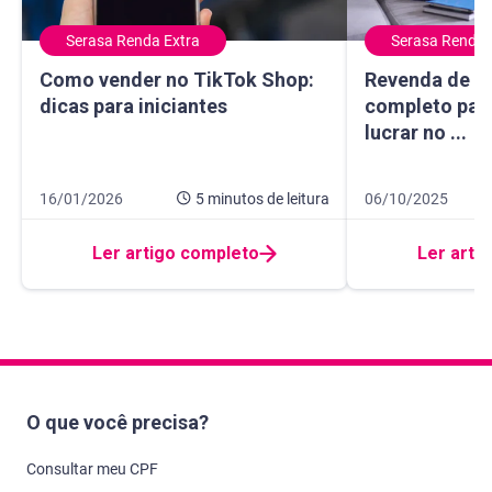
Serasa Renda Extra
Serasa Renda 
Como vender no TikTok Shop: dicas para iniciantes
Revenda de cosm
Como vender no TikTok Shop:
Revenda de c
dicas para iniciantes
completo par
lucrar no ...
Data de publicação 16 de janeiro de 2026
5 minutos de leitura
Data de publicaçã
12 minutos de leit
16/01/2026
5 minutos
de leitura
06/10/2025
Ler artigo completo
Ler arti
O que você precisa?
Consultar meu CPF