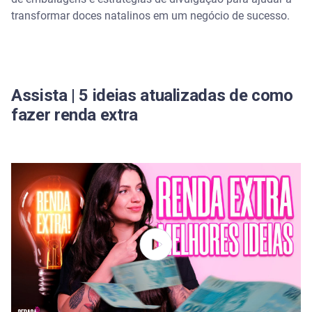
Panetone caseiro
transformar doces natalinos em um negócio de sucesso.
Trufas e bombons temáticos
Pavês e sobremesas individuais
Assista | 5 ideias atualizadas de como
fazer renda extra
Receita de biscoitos de Natal e dicas de preparo
Ingredientes básicos:
Dicas para o preparo:
Receita de panetone caseiro para venda
Ingredientes principais:
Dicas para personalização: