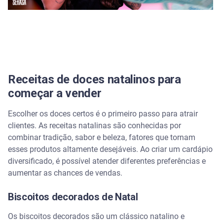
Como embalar e apresentar os doces de Natal
Dicas de onde e como vender doces natalinos
Como começar um negócio?
Dicas para começar:
Receitas de doces natalinos para
começar a vender
Escolher os doces certos é o primeiro passo para atrair
clientes. As receitas natalinas são conhecidas por
combinar tradição, sabor e beleza, fatores que tornam
esses produtos altamente desejáveis. Ao criar um cardápio
diversificado, é possível atender diferentes preferências e
aumentar as chances de vendas.
Biscoitos decorados de Natal
Os biscoitos decorados são um clássico natalino e