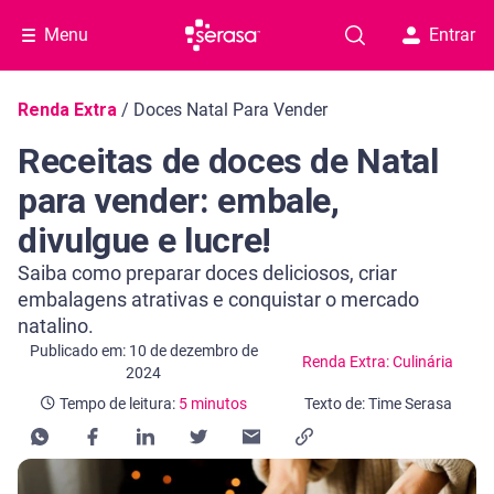
Menu
Entrar
Navegação do blog
Renda Extra
/
Doces Natal Para Vender
Receitas de doces de Natal
para vender: embale,
divulgue e lucre!
Saiba como preparar doces deliciosos, criar
embalagens atrativas e conquistar o mercado
natalino.
Categoria Renda Extra: Culinária
Tempo de leitura: 5 minutos
Publicado em: 10 de dezembro de
Renda Extra: Culinária
2024
Tempo de leitura:
5 minutos
Texto de: Time Serasa