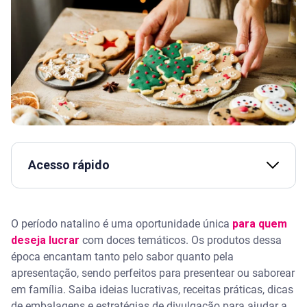
Acesso rápido
Assista | 5 ideias atualizadas de como fazer renda
extra
O período natalino é uma oportunidade única
para quem
deseja lucrar
com doces temáticos. Os produtos dessa
Receitas de doces natalinos para começar a vender
época encantam tanto pelo sabor quanto pela
apresentação, sendo perfeitos para presentear ou saborear
Biscoitos decorados de Natal
em família. Saiba ideias lucrativas, receitas práticas, dicas
de embalagens e estratégias de divulgação para ajudar a