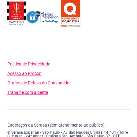
Política de Privacidade
Acesso ao Procon
Órgãos de Defesa do Consumidor
Trabalhe com a gente
Endereços da Serasa (sem atendimento ao público):
Serasa Experian - São Paulo - Endereço: Avenida das Nações Unidas, núme
© Serasa Experian - São Paulo - Av das Nações Unidas, 14.401 - Torre
Sucupira - 24º andar - Chácara Sto. Antônio - São Paulo-SP - CEP