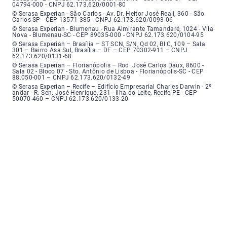
04794-000 - CNPJ 62.173.620/0001-80
Serasa Experian - São Carlos - Endereço: Avenida Doutor Heitor José Real
© Serasa Experian - São Carlos - Av. Dr. Heitor José Reali, 360 - São
Carlos-SP - CEP 13571-385 - CNPJ 62.173.620/0093-06
Serasa Experian - Blumenau - Endereço: Rua Almirante Tamandaré, número
© Serasa Experian - Blumenau - Rua Almirante Tamandaré, 1024 - Vila
Nova - Blumenau-SC - CEP 89035-000 - CNPJ 62.173.620/0104-95
Serasa Experian - Brasília, Endereço: Setor Comercial Norte, sem número, e
© Serasa Experian – Brasília – ST SCN, S/N, Qd 02, Bl C, 109 – Sala
301 – Bairro Asa Sul, Brasília – DF – CEP 70302-911 – CNPJ
62.173.620/0131-68
Serasa Experian - Florianópolis, Endereço: Rodovia José Carlos, número 8
© Serasa Experian – Florianópolis – Rod. José Carlos Daux, 8600 -
Sala 02 - Bloco 07 - Sto. Antônio de Lisboa - Florianópolis-SC - CEP
88.050-001 – CNPJ 62.173.620/0132-49
Serasa Experian - Recife, Endereço: Edifício Empresarial Charles Darwin,
© Serasa Experian – Recife – Edifício Empresarial Charles Darwin - 2º
andar - R. Sen. José Henrique, 231 - Ilha do Leite, Recife-PE - CEP
50070-460 – CNPJ 62.173.620/0133-20