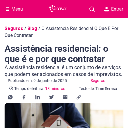
Menu
Entrar
Navegação do blog
Seguros
/
Blog
/
O Assistencia Residencial O Que E Por
Que Contratar
Assistência residencial: o
que é e por que contratar
A assistência residencial é um conjunto de serviços
que podem ser acionados em casos de imprevistos.
Categoria Seguros
Tempo de leitura: 13 minutos
Publicado em: 9 de junho de 2025
Seguros
Tempo de leitura:
13 minutos
Texto de: Time Serasa