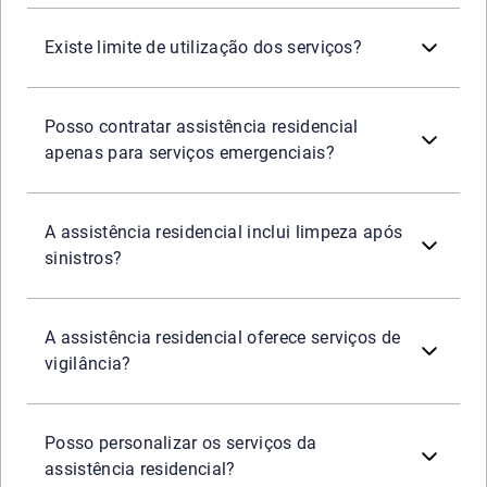
Sim, a maioria dos planos estabelece um limite anual de u
Existe limite de utilização dos serviços?
Sim. Existem planos focados exclusivamente em serviços e
Posso contratar assistência residencial
apenas para serviços emergenciais?
Sim. Em casos de sinistros, como enchentes ou incêndios
A assistência residencial inclui limpeza após
sinistros?
Sim. Em situações que comprometem a segurança do imóv
A assistência residencial oferece serviços de
vigilância?
Sim. Boa parte das empresas permite a personalização do
Posso personalizar os serviços da
assistência residencial?