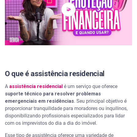
Tranquilidade em situações de emergência
Quanto custa uma assistência residencial
Custo-benefício da assistência residencial
Quem pode contratar uma assistência residencial
O que é assistência residencial
Limitações por tipo de imóvel ou região
A
assistência residencial
é um serviço que oferece
Conheça os seguros e assistências disponíveis na
Serasa
suporte técnico para resolver problemas
emergenciais em residências
. Seu principal objetivo é
Perguntas frequentes sobre assistência residencial
proporcionar tranquilidade para moradores ou inquilinos,
disponibilizando profissionais especializados para lidar
A assistência residencial cobre todos os tipos de
com os imprevistos do dia a dia do imóvel.
imóveis?
Esse tipo de assistência oferece uma variedade de