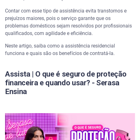
Como funciona a assistência residencial na prática
Contar com esse tipo de assistência evita transtornos e
prejuízos maiores, pois o serviço garante que os
Prazo de atendimento
problemas domésticos sejam resolvidos por profissionais
qualificados, com agilidade e eficiência.
Diferenças entre seguro residencial e assistência
residencial
Neste artigo, saiba como a assistência residencial
funciona e quais são os benefícios de contratá-la.
Contratação conjunta
Por que contratar a assistência residencial:
Assista | O que é seguro de proteção
principais benefícios
financeira e quando usar? - Serasa
Ensina
Economia
Rapidez no atendimento
Praticidade
Profissionais qualificados