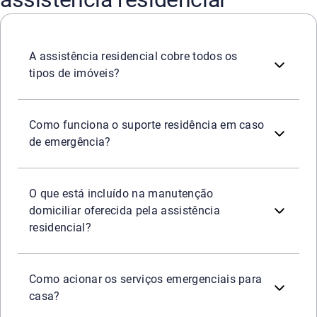
Casas e apartamentos são atendidos pela assistência resi
A assistência residencial cobre todos os
tipos de imóveis?
Em situações emergenciais, como vazamentos ou panes elét
Como funciona o suporte residência em caso
de emergência?
A manutenção domiciliar pode incluir serviços como revis
O que está incluído na manutenção
domiciliar oferecida pela assistência
residencial?
Os serviços podem ser acionados por telefone, aplicativo
Como acionar os serviços emergenciais para
casa?