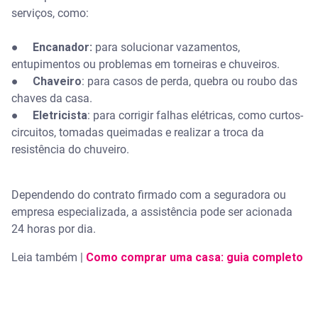
serviços, como:
Como funciona o suporte residência em caso de
emergência?
●
Encanador:
para solucionar vazamentos,
O que está incluído na manutenção domiciliar
entupimentos ou problemas em torneiras e chuveiros.
oferecida pela assistência residencial?
●
Chaveiro
: para casos de perda, quebra ou roubo das
chaves da casa.
Como acionar os serviços emergenciais para casa?
●
Eletricista
: para corrigir falhas elétricas, como curtos-
circuitos, tomadas queimadas e realizar a troca da
Existe limite de utilização dos serviços?
resistência do chuveiro.
Posso contratar assistência residencial apenas
para serviços emergenciais?
Dependendo do contrato firmado com a seguradora ou
empresa especializada, a assistência pode ser acionada
A assistência residencial inclui limpeza após
24 horas por dia.
sinistros?
Leia também |
Como comprar uma casa: guia completo
A assistência residencial oferece serviços de
vigilância?
Posso personalizar os serviços da assistência