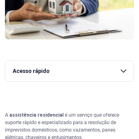
Acesso rápido
Assista | O que é seguro de proteção financeira e
quando usar? - Serasa Ensina
O que é assistência residencial
A
assistência residencial
é um serviço que oferece
suporte rápido e especializado para a resolução de
Quais são as coberturas oferecidas pela
assistência residencial
imprevistos domésticos, como vazamentos, panes
elétricas, chaveiros e entupimentos.