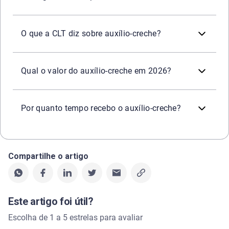
O artigo 389 da CLT determina que empresas com pelo me
O que a CLT diz sobre auxílio-creche?
Não existe um valor único para esse benefício definido p
Qual o valor do auxílio-creche em 2026?
Pelo definido na Lei Nº 14.457/22, o benefício pode ser o
Por quanto tempo recebo o auxílio-creche?
Compartilhe o artigo
Este artigo foi útil?
Escolha de 1 a 5 estrelas para avaliar