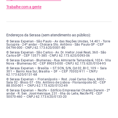
Trabalhe com a gente
Endereços da Serasa (sem atendimento ao público):
Serasa Experian - São Paulo - Endereço: Avenida das Nações Unidas, núme
© Serasa Experian - São Paulo - Av das Nações Unidas, 14.401 - Torre
Sucupira - 24º andar - Chácara Sto. Antônio - São Paulo-SP - CEP
04794-000 - CNPJ 62.173.620/0001-80
Serasa Experian - São Carlos - Endereço: Avenida Doutor Heitor José Real
© Serasa Experian - São Carlos - Av. Dr. Heitor José Reali, 360 - São
Carlos-SP - CEP 13571-385 - CNPJ 62.173.620/0093-06
Serasa Experian - Blumenau - Endereço: Rua Almirante Tamandaré, número
© Serasa Experian - Blumenau - Rua Almirante Tamandaré, 1024 - Vila
Nova - Blumenau-SC - CEP 89035-000 - CNPJ 62.173.620/0104-95
Serasa Experian - Brasília, Endereço: Setor Comercial Norte, sem número, e
© Serasa Experian – Brasília – ST SCN, S/N, Qd 02, Bl C, 109 – Sala
301 – Bairro Asa Sul, Brasília – DF – CEP 70302-911 – CNPJ
62.173.620/0131-68
Serasa Experian - Florianópolis, Endereço: Rodovia José Carlos, número 8
© Serasa Experian – Florianópolis – Rod. José Carlos Daux, 8600 -
Sala 02 - Bloco 07 - Sto. Antônio de Lisboa - Florianópolis-SC - CEP
88.050-001 – CNPJ 62.173.620/0132-49
Serasa Experian - Recife, Endereço: Edifício Empresarial Charles Darwin,
© Serasa Experian – Recife – Edifício Empresarial Charles Darwin - 2º
andar - R. Sen. José Henrique, 231 - Ilha do Leite, Recife-PE - CEP
50070-460 – CNPJ 62.173.620/0133-20