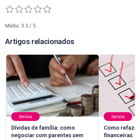
Média: 3.3 / 5
Média de avaliação: 3.3 de 5
Artigos relacionados
Serasa
Serasa
Dívidas de família: como negociar com parentes sem afeta
Como refazer me
Dívidas de família: como
Como refazer
negociar com parentes sem
financeiras