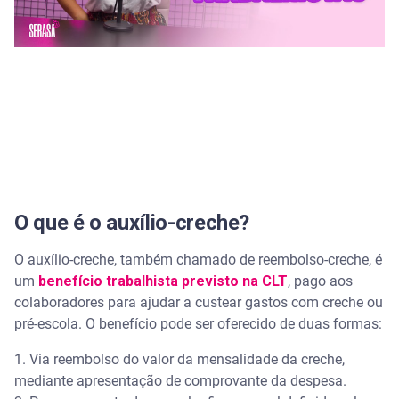
É obrigatório a empresa dar auxílio-creche?
O que a CLT diz sobre auxílio-creche?
Qual o valor do auxílio-creche em 2026?
Por quanto tempo recebo o auxílio-creche?
O que é o auxílio-creche?
O auxílio-creche, também chamado de reembolso-creche, é
um
benefício trabalhista previsto na CLT
, pago aos
colaboradores para ajudar a custear gastos com creche ou
pré-escola. O benefício pode ser oferecido de duas formas:
1. Via reembolso do valor da mensalidade da creche,
mediante apresentação de comprovante da despesa.