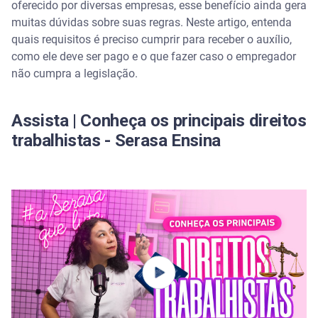
oferecido por diversas empresas, esse benefício ainda gera
Qual o valor do auxílio-creche por filho?
muitas dúvidas sobre suas regras. Neste artigo, entenda
quais requisitos é preciso cumprir para receber o auxílio,
Até qual idade o reembolso-creche pode ser pago?
como ele deve ser pago e o que fazer caso o empregador
não cumpra a legislação.
Como solicitar o auxílio-creche?
Documentos que podem ser exigidos
Assista | Conheça os principais direitos
trabalhistas - Serasa Ensina
O pai pode receber o auxílio-creche?
Descumprimento da regra por parte da empresa
Qual a diferença entre auxílio-creche e reembolso-
creche?
Mantenha-se informado sobre benefícios
trabalhistas com o Serasa Ensina.
Perguntas frequentes sobre auxílio-creche