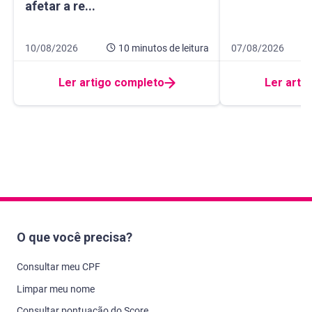
afetar a re...
Data de publicação 10 de agosto de 2026
10 minutos de leitura
Data de publicaçã
10 minutos de leit
10/08/2026
10 minutos
de leitura
07/08/2026
Ler artigo completo
Ler arti
O que você precisa?
Consultar meu CPF
Limpar meu nome
Consultar pontuação do Score