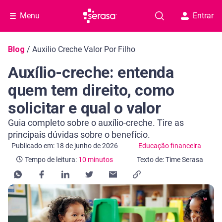
Menu
Entrar
Navegação do blog
Blog
/
Auxilio Creche Valor Por Filho
Auxílio-creche: entenda
quem tem direito, como
solicitar e qual o valor
Guia completo sobre o auxílio-creche. Tire as
principais dúvidas sobre o benefício.
Categoria Educação financeira
Tempo de leitura: 10 minutos
Publicado em: 18 de junho de 2026
Educação financeira
Tempo de leitura:
10 minutos
Texto de: Time Serasa