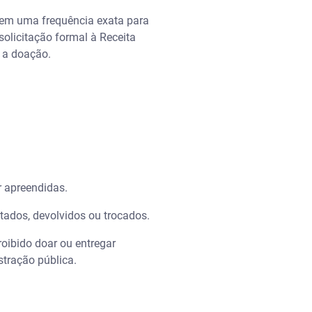
 nem uma frequência exata para
olicitação formal à Receita
z a doação.
r apreendidas.
tados, devolvidos ou trocados.
oibido doar ou entregar
tração pública.