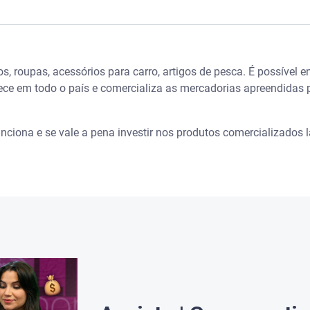
nsumo consciente?
s, roupas, acessórios para carro, artigos de pesca. É possível 
deral
tece em todo o país e comercializa as mercadorias apreendidas
 produtos da Receita Federal
nciona e se vale a pena investir nos produtos comercializados l
da Receita Federal?
cativo da Serasa