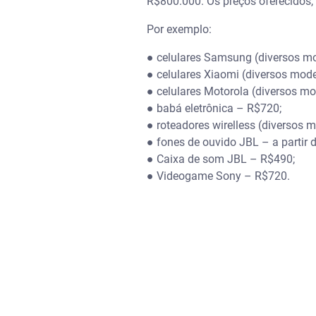
R$800.000. Os preços oferecidos,
Por exemplo:
● celulares Samsung (diversos m
● celulares Xiaomi (diversos mod
● celulares Motorola (diversos m
● babá eletrônica – R$720;
● roteadores wirelless (diversos 
● fones de ouvido JBL – a partir 
● Caixa de som JBL – R$490;
● Videogame Sony – R$720.