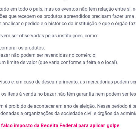
izado em todo o país, mas os eventos não têm relação entre si,
ições que recebem os produtos apreendidos precisam fazer uma s
analisar o pedido e o histórico da instituição é que o órgão fa
evem ser observadas pelas instituições, como:
comprar os produtos;
azar não podem ser revendidas no comércio;
 limite de valor (que varia conforme a feira e o local).
o Fisco e, em caso de descumprimento, as mercadorias podem se
os itens à venda no bazar não têm garantia nem podem ser tes
 é proibido de acontecer em ano de eleição. Nesse período é pr
onadas a organizações da sociedade civil e órgãos da adminis
falso imposto da Receita Federal para aplicar golpe