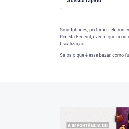
Acesso rápido
Assista | Como praticar o co
Smartphones, perfumes, eletrônico
O que é o bazar da Receita Fe
Receita Federal, evento que acon
fiscalização.
Como funcionam as feiras com
Saiba o que é esse bazar, como fu
Vale a pena comprar no bazar 
Organize as contas com o apli