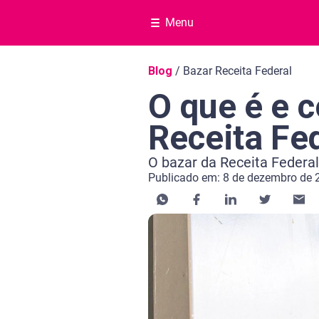
Menu
Navegação do blog
Blog
/
Bazar Receita Federal
O que é e 
Receita Fe
O bazar da Receita Federa
Publicado em: 8 de dezembro de 
Categoria Educação financeira
Tempo de leitura: 3 minutos