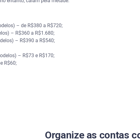
 no entanto, caíam pela metade.
odelos) – de R$380 a R$720;
elos) – R$360 a R$1.680;
odelos) – R$390 a R$540;
modelos) – R$73 e R$170;
de R$60;
Organize as contas c