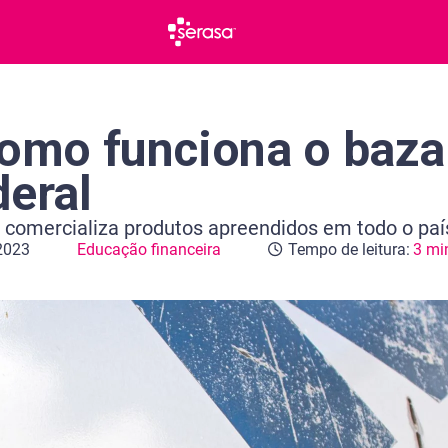
como funciona o baza
deral
l comercializa produtos apreendidos em todo o paí
2023
Educação financeira
Tempo de leitura:
3 mi