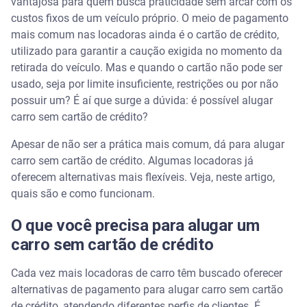
vantajosa para quem busca praticidade sem arcar com os
Pagamento em boleto
custos fixos de um veículo próprio. O meio de pagamento
mais comum nas locadoras ainda é o cartão de crédito,
Cartão de débito
utilizado para garantir a caução exigida no momento da
retirada do veículo. Mas e quando o cartão não pode ser
Pix
usado, seja por limite insuficiente, restrições ou por não
possuir um? É aí que surge a dúvida: é possível alugar
Responsável financeiro
carro sem cartão de crédito?
Locadoras de carro que permitem aluguel sem
Apesar de não ser a prática mais comum, dá para alugar
cartão de crédito
carro sem cartão de crédito. Algumas locadoras já
oferecem alternativas mais flexíveis. Veja, neste artigo,
Como funciona o aluguel sem cartão de crédito:
quais são e como funcionam.
diferenças no processo
O que você precisa para alugar um
Vantagens e desvantagens de alugar um carro sem
cartão de crédito
carro sem cartão de crédito
Cada vez mais locadoras de carro têm buscado oferecer
Vantagens de alugar carro sem cartão de crédito
alternativas de pagamento para alugar carro sem cartão
de crédito, atendendo diferentes perfis de clientes. É