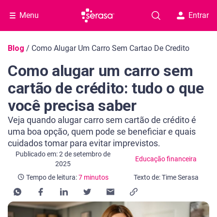
Menu
Entrar
Navegação do blog
Blog
/
Como Alugar Um Carro Sem Cartao De Credito
Como alugar um carro sem
cartão de crédito: tudo o que
você precisa saber
Veja quando alugar carro sem cartão de crédito é
uma boa opção, quem pode se beneficiar e quais
cuidados tomar para evitar imprevistos.
Categoria Educação financeira
Tempo de leitura: 7 minutos
Publicado em: 2 de setembro de
Educação financeira
2025
Tempo de leitura:
7 minutos
Texto de: Time Serasa