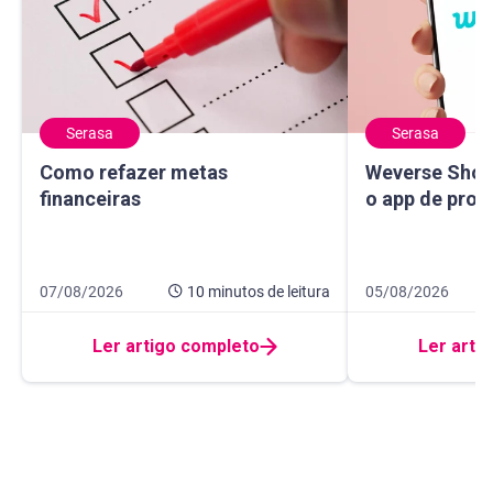
Serasa
Serasa
Como refazer metas financeiras
Weverse Shop: c
Como refazer metas
Weverse Shop
financeiras
o app de prod
Data de publicação 7 de agosto de 2026
10 minutos de leitura
Data de publicaçã
10 minutos de leit
07/08/2026
10 minutos
de leitura
05/08/2026
Ler artigo completo
Ler arti