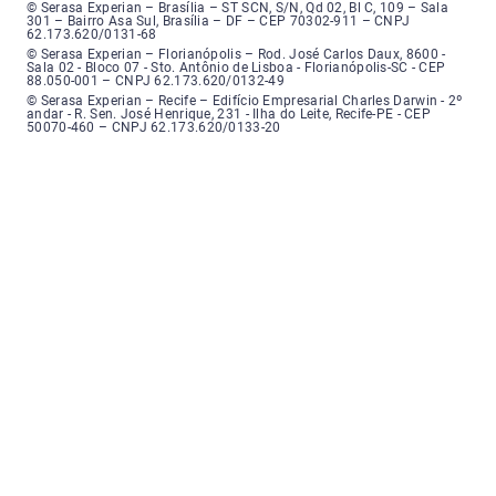
Serasa Experian - Brasília, Endereço: Setor Comercial Norte, sem número, e
© Serasa Experian – Brasília – ST SCN, S/N, Qd 02, Bl C, 109 – Sala
301 – Bairro Asa Sul, Brasília – DF – CEP 70302-911 – CNPJ
62.173.620/0131-68
Serasa Experian - Florianópolis, Endereço: Rodovia José Carlos, número 8
© Serasa Experian – Florianópolis – Rod. José Carlos Daux, 8600 -
Sala 02 - Bloco 07 - Sto. Antônio de Lisboa - Florianópolis-SC - CEP
88.050-001 – CNPJ 62.173.620/0132-49
Serasa Experian - Recife, Endereço: Edifício Empresarial Charles Darwin,
© Serasa Experian – Recife – Edifício Empresarial Charles Darwin - 2º
andar - R. Sen. José Henrique, 231 - Ilha do Leite, Recife-PE - CEP
50070-460 – CNPJ 62.173.620/0133-20