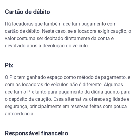
Perguntas frequentes sobre aluguel de carro sem
cartão de crédito
Cartão de débito
É possível reservar um carro pela internet sem
Há locadoras que também aceitam pagamento com
cartão de crédito?
cartão de débito. Neste caso, se a locadora exigir caução, o
valor costuma ser debitado diretamente da conta e
O Pix substitui o cartão de crédito na caução do
devolvido após a devolução do veículo.
aluguel de carro?
Quais documentos extras podem ser solicitados no
Pix
aluguel sem cartão de crédito?
O Pix tem ganhado espaço como método de pagamento, e
É mais caro alugar carro sem cartão de crédito?
com as locadoras de veículos não é diferente. Algumas
aceitam o Pix tanto para pagamento da diária quanto para
Alugar carro sem cartão de crédito é uma opção
o depósito da caução. Essa alternativa oferece agilidade e
segura?
segurança, principalmente em reservas feitas com pouca
antecedência.
Responsável financeiro