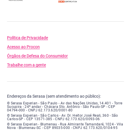
Política de Privacidade
Acesso ao Procon
Órgãos de Defesa do Consumidor
Trabalhe com a gente
Endereços da Serasa (sem atendimento ao público):
Serasa Experian - São Paulo - Endereço: Avenida das Nações Unidas, núme
© Serasa Experian - São Paulo - Av das Nações Unidas, 14.401 - Torre
Sucupira - 24º andar - Chácara Sto. Antônio - São Paulo-SP - CEP
04794-000 - CNPJ 62.173.620/0001-80
Serasa Experian - São Carlos - Endereço: Avenida Doutor Heitor José Real
© Serasa Experian - São Carlos - Av. Dr. Heitor José Reali, 360 - São
Carlos-SP - CEP 13571-385 - CNPJ 62.173.620/0093-06
Serasa Experian - Blumenau - Endereço: Rua Almirante Tamandaré, número
© Serasa Experian - Blumenau - Rua Almirante Tamandaré, 1024 - Vila
Nova - Blumenau-SC - CEP 89035-000 - CNPJ 62.173.620/0104-95