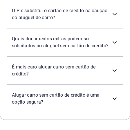
Sim, algumas locadoras já aceitam o Pix como forma de ca
O Pix substitui o cartão de crédito na caução
do aluguel de carro?
Além da CNH e do documento de identidade, é comum que 
Quais documentos extras podem ser
solicitados no aluguel sem cartão de crédito?
Pode ser. Algumas empresas aplicam tarifas adicionais ou
É mais caro alugar carro sem cartão de
crédito?
Sim, desde que o consumidor escolha locadoras reconheci
Alugar carro sem cartão de crédito é uma
opção segura?