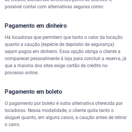
Assista | A Relação do Brasileiro com o Automóvel -
Entrevista com Callebe Mendes
possível contar com alternativas seguras como:
Desvantagens de alugar carro sem cartão de
crédito
Pagamento em dinheiro
Há locadoras que permitem que tanto o valor da locação
Documentação necessária para alugar um carro
sem cartão de crédito
quanto a caução (espécie de depósito de segurança)
sejam pagos em dinheiro. Essa opção obriga o cliente a
Como alugar um carro sem cartão de crédito com
comparecer pessoalmente à loja para concluir a reserva, já
segurança
que a maioria dos sites exige cartão de crédito no
processo online.
A importância de ler o contrato de aluguel de carro
sem cartão de crédito
Pagamento em boleto
Quando alugar um carro sem cartão de crédito
pode ser útil
O pagamento por boleto é outra alternativa oferecida por
locadoras. Nessa modalidade, o cliente quita tanto o
Receba mais dicas do canal do WhatsApp da
aluguel quanto, em alguns casos, a caução antes de retirar
Serasa
o carro.