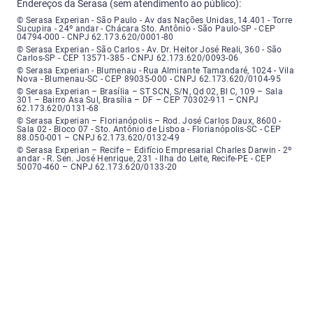
Endereços da Serasa (sem atendimento ao público):
Serasa Experian - São Paulo - Endereço: Avenida das Nações Unidas, núme
© Serasa Experian - São Paulo - Av das Nações Unidas, 14.401 - Torre
Sucupira - 24º andar - Chácara Sto. Antônio - São Paulo-SP - CEP
04794-000 - CNPJ 62.173.620/0001-80
Serasa Experian - São Carlos - Endereço: Avenida Doutor Heitor José Real
© Serasa Experian - São Carlos - Av. Dr. Heitor José Reali, 360 - São
Carlos-SP - CEP 13571-385 - CNPJ 62.173.620/0093-06
Serasa Experian - Blumenau - Endereço: Rua Almirante Tamandaré, número
© Serasa Experian - Blumenau - Rua Almirante Tamandaré, 1024 - Vila
Nova - Blumenau-SC - CEP 89035-000 - CNPJ 62.173.620/0104-95
Serasa Experian - Brasília, Endereço: Setor Comercial Norte, sem número, e
© Serasa Experian – Brasília – ST SCN, S/N, Qd 02, Bl C, 109 – Sala
301 – Bairro Asa Sul, Brasília – DF – CEP 70302-911 – CNPJ
62.173.620/0131-68
Serasa Experian - Florianópolis, Endereço: Rodovia José Carlos, número 8
© Serasa Experian – Florianópolis – Rod. José Carlos Daux, 8600 -
Sala 02 - Bloco 07 - Sto. Antônio de Lisboa - Florianópolis-SC - CEP
88.050-001 – CNPJ 62.173.620/0132-49
Serasa Experian - Recife, Endereço: Edifício Empresarial Charles Darwin,
© Serasa Experian – Recife – Edifício Empresarial Charles Darwin - 2º
andar - R. Sen. José Henrique, 231 - Ilha do Leite, Recife-PE - CEP
50070-460 – CNPJ 62.173.620/0133-20