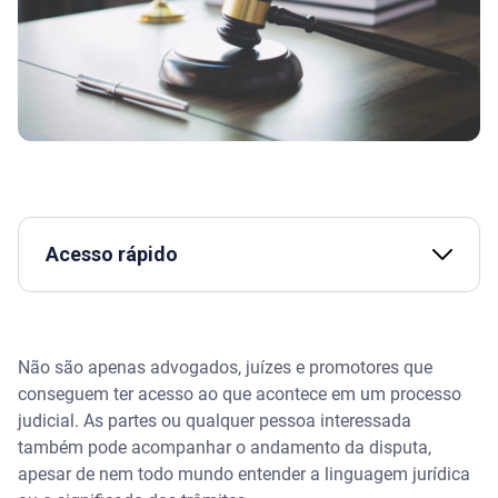
Acesso rápido
Assista | Assista | O que é ajuizamento de dívida
Não são apenas advogados, juízes e promotores que
A quais informações é possível ter acesso ao
consultar processo pelo CPF?
conseguem ter acesso ao que acontece em um processo
judicial. As partes ou qualquer pessoa interessada
Que tipo de processo é possível consultar?
também pode acompanhar o andamento da disputa,
apesar de nem todo mundo entender a linguagem jurídica