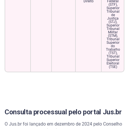
Direito
Federal
(STF),
Superior
Tribunal
de
Justiça
(STJ),
Superior
Tribunal
Militar
(STM),
Tribunal
Superior
do
Trabalho
(TST),
Tribunal
Superior
Eleitoral
(TSE)
Consulta processual pelo portal Jus.br
O Jus.br foi lançado em dezembro de 2024 pelo Conselho