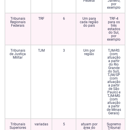
Federal
Janeiro,
por
exemplo
Tribunais
TRF
6
Um para
TRF-4
Regionais
cada região
para os
Federais
do país
três
estados
do Sul,
por
exemplo
Tribunais
TJM
3
Um por
TJM-RS
de Justiça
região
(com
Militar
atuação
a partir
do Rio
Grande
do Sul),
TJM/SP
(com
atuação
a partir
de São
Paulo) e
TJM-MG
(com
atuação
a partir
de Minas
Gerais)
Tribunais
variadas
5
atuam por
Supremo
Superiores
área do
Tribunal