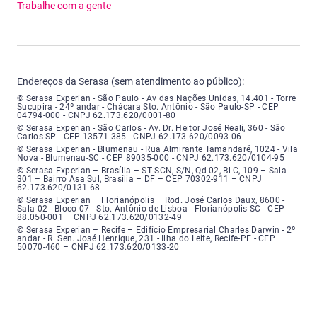
Trabalhe com a gente
Endereços da Serasa (sem atendimento ao público):
Serasa Experian - São Paulo - Endereço: Avenida das Nações Unidas, núme
© Serasa Experian - São Paulo - Av das Nações Unidas, 14.401 - Torre
Sucupira - 24º andar - Chácara Sto. Antônio - São Paulo-SP - CEP
04794-000 - CNPJ 62.173.620/0001-80
Serasa Experian - São Carlos - Endereço: Avenida Doutor Heitor José Real
© Serasa Experian - São Carlos - Av. Dr. Heitor José Reali, 360 - São
Carlos-SP - CEP 13571-385 - CNPJ 62.173.620/0093-06
Serasa Experian - Blumenau - Endereço: Rua Almirante Tamandaré, número
© Serasa Experian - Blumenau - Rua Almirante Tamandaré, 1024 - Vila
Nova - Blumenau-SC - CEP 89035-000 - CNPJ 62.173.620/0104-95
Serasa Experian - Brasília, Endereço: Setor Comercial Norte, sem número, e
© Serasa Experian – Brasília – ST SCN, S/N, Qd 02, Bl C, 109 – Sala
301 – Bairro Asa Sul, Brasília – DF – CEP 70302-911 – CNPJ
62.173.620/0131-68
Serasa Experian - Florianópolis, Endereço: Rodovia José Carlos, número 8
© Serasa Experian – Florianópolis – Rod. José Carlos Daux, 8600 -
Sala 02 - Bloco 07 - Sto. Antônio de Lisboa - Florianópolis-SC - CEP
88.050-001 – CNPJ 62.173.620/0132-49
Serasa Experian - Recife, Endereço: Edifício Empresarial Charles Darwin,
© Serasa Experian – Recife – Edifício Empresarial Charles Darwin - 2º
andar - R. Sen. José Henrique, 231 - Ilha do Leite, Recife-PE - CEP
50070-460 – CNPJ 62.173.620/0133-20