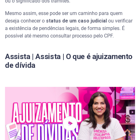
Como consultar processo pelo CPF
ou o significado dos trâmites.
Mesmo assim, esse pode ser um caminho para quem
Consulta processual do TJ por estado
deseja conhecer o
status de um caso judicial
ou verificar
a existência de pendências legais, de forma simples. É
Conheça os diferentes tipos de tribunais existentes
possível até mesmo consultar processo pelo CPF.
no Brasil
Consulta processual pelo portal Jus.br
Assista | Assista | O que é ajuizamento
de dívida
Use o Jusbrasil para consultar processo pelo CPF
Como entender as informações de um processo
judicial?
Certidão de Antecedentes Criminais pelo CPF
Serasa Você Consulta: pesquise a situação do CPF
de terceiros
Perguntas frequentes sobre consultar processo pelo