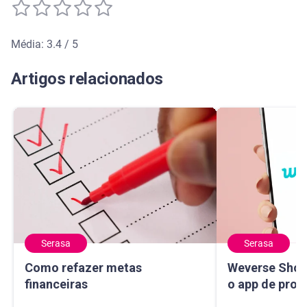
Média: 3.4 / 5
Média de avaliação: 3.4 de 5
Artigos relacionados
Serasa
Serasa
Como refazer metas financeiras
Weverse Shop: c
Como refazer metas
Weverse Shop
financeiras
o app de prod