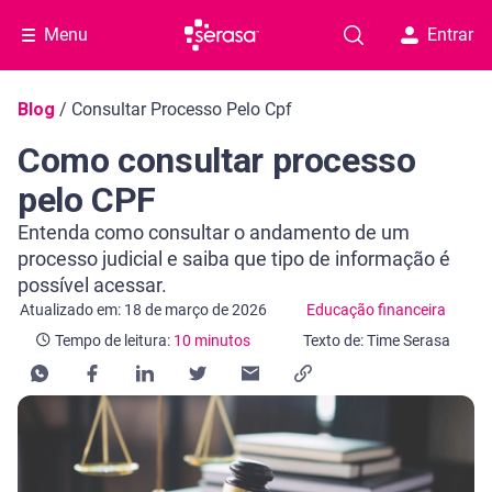
Menu
Entrar
Navegação do blog
Blog
/
Consultar Processo Pelo Cpf
Como consultar processo
pelo CPF
Entenda como consultar o andamento de um
processo judicial e saiba que tipo de informação é
possível acessar.
Categoria Educação financeira
Tempo de leitura: 10 minutos
Atualizado em: 18 de março de 2026
Educação financeira
Tempo de leitura:
10 minutos
Texto de: Time Serasa