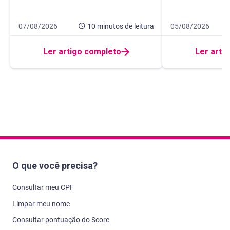
Data de publicação 7 de agosto de 2026
10 minutos de leitura
Data de publicaçã
10 minutos de leit
07/08/2026
10 minutos
de leitura
05/08/2026
Ler artigo completo
Ler arti
O que você precisa?
Consultar meu CPF
Limpar meu nome
Consultar pontuação do Score