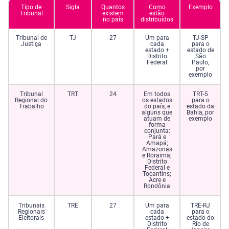
Tipo de
Sigla
Quantos
Como
Exemplo
Tribunal
existem
estão
no país
distribuídos
Tribunal de
TJ
27
Um para
TJ-SP
Justiça
cada
para o
estado +
estado de
Distrito
São
Federal
Paulo,
por
exemplo
Tribunal
TRT
24
Em todos
TRT-5
Regional do
os estados
para o
Trabalho
do país, e
estado da
alguns que
Bahia, por
atuam de
exemplo
forma
conjunta:
Pará e
Amapá;
Amazonas
e Roraima;
Distrito
Federal e
Tocantins;
Acre e
Rondônia
Tribunais
TRE
27
Um para
TRE-RJ
Regionais
cada
para o
Eleitorais
estado +
estado do
Distrito
Rio de