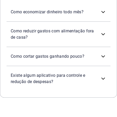
Criar um orçamento mensal é uma das formas mais ef
Como economizar dinheiro todo mês?
O preparo antecipado de marmitas para o trabalho 
Como reduzir gastos com alimentação fora
de casa?
Nesse cenário, o foco deve ser a eliminação total 
Como cortar gastos ganhando pouco?
Sim. A Serasa disponibiliza recursos como a funcio
Existe algum aplicativo para controle e
redução de despesas?