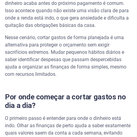
dinheiro acaba antes do próximo pagamento é comum.
Isso acontece quando não existe uma visão clara de para
Como cortar gastos supérfluos sem comprometer o
onde a renda está indo, o que gera ansiedade e dificulta a
estilo de vida?
quitação das obrigações básicas da casa.
Como economizar em casa com energia, água e
Nesse cenário, cortar gastos de forma planejada é uma
alimentação?
alternativa para proteger o orçamento sem exigir
sacrifícios extremos. Mudar pequenos hábitos diários e
Assista | Como organizar as finanças de casa -
saber identificar despesas que passam despercebidas
Serasa Ensina
ajuda a organizar as finanças de forma simples, mesmo
com recursos limitados.
Como organizar uma planilha para cortar gastos
mensais?
Planejamento financeiro com o Serasa Ensina
Por onde começar a cortar gastos no
dia a dia?
Perguntas frequentes sobre cortar gastos
O primeiro passo é entender para onde o dinheiro está
Como economizar dinheiro todo mês?
indo. Olhar as finanças de perto ajuda a saber exatamente
quais valores saem da conta a cada semana, evitando