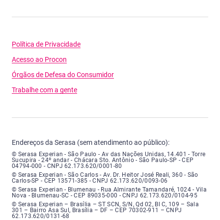
Política de Privacidade
Acesso ao Procon
Órgãos de Defesa do Consumidor
Trabalhe com a gente
Endereços da Serasa (sem atendimento ao público):
Serasa Experian - São Paulo - Endereço: Avenida das Nações Unidas, núme
© Serasa Experian - São Paulo - Av das Nações Unidas, 14.401 - Torre
Sucupira - 24º andar - Chácara Sto. Antônio - São Paulo-SP - CEP
04794-000 - CNPJ 62.173.620/0001-80
Serasa Experian - São Carlos - Endereço: Avenida Doutor Heitor José Real
© Serasa Experian - São Carlos - Av. Dr. Heitor José Reali, 360 - São
Carlos-SP - CEP 13571-385 - CNPJ 62.173.620/0093-06
Serasa Experian - Blumenau - Endereço: Rua Almirante Tamandaré, número
© Serasa Experian - Blumenau - Rua Almirante Tamandaré, 1024 - Vila
Nova - Blumenau-SC - CEP 89035-000 - CNPJ 62.173.620/0104-95
Serasa Experian - Brasília, Endereço: Setor Comercial Norte, sem número, e
© Serasa Experian – Brasília – ST SCN, S/N, Qd 02, Bl C, 109 – Sala
301 – Bairro Asa Sul, Brasília – DF – CEP 70302-911 – CNPJ
62.173.620/0131-68