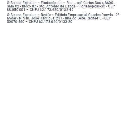
Serasa Experian - Florianópolis, Endereço: Rodovia José Carlos, número 8
© Serasa Experian – Florianópolis – Rod. José Carlos Daux, 8600 -
Sala 02 - Bloco 07 - Sto. Antônio de Lisboa - Florianópolis-SC - CEP
88.050-001 – CNPJ 62.173.620/0132-49
Serasa Experian - Recife, Endereço: Edifício Empresarial Charles Darwin,
© Serasa Experian – Recife – Edifício Empresarial Charles Darwin - 2º
andar - R. Sen. José Henrique, 231 - Ilha do Leite, Recife-PE - CEP
50070-460 – CNPJ 62.173.620/0133-20