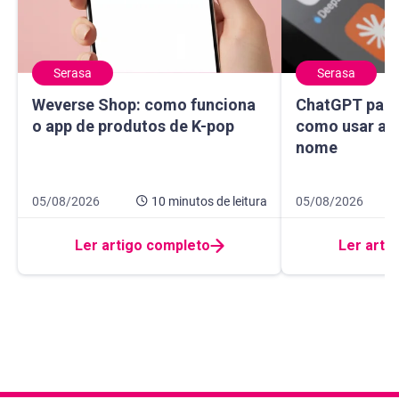
Serasa
Serasa
Weverse Shop: como funciona o app de produtos de K-pop
ChatGPT para sa
Weverse Shop: como funciona
ChatGPT para 
o app de produtos de K-pop
como usar a I
nome
Data de publicação 5 de agosto de 2026
10 minutos de leitura
Data de publicaçã
14 minutos de leit
05/08/2026
10 minutos
de leitura
05/08/2026
Ler artigo completo
Ler arti