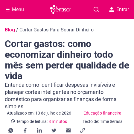
Menu
Entrar
Navegação do blog
Blog
/
Cortar Gastos Para Sobrar Dinheiro
Cortar gastos: como
economizar dinheiro todo
mês sem perder qualidade de
vida
Entenda como identificar despesas invisíveis e
planejar cortes inteligentes no orçamento
doméstico para organizar as finanças de forma
simples
Categoria Educação financeira
Tempo de leitura: 8 minutos
Atualizado em: 13 de julho de 2026
Educação financeira
Tempo de leitura:
8 minutos
Texto de: Time Serasa