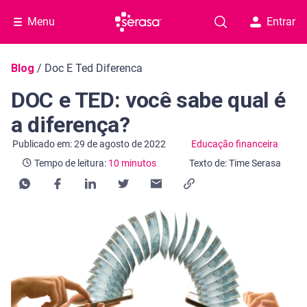
Menu
Entrar
Navegação do blog
Blog
/
Doc E Ted Diferenca
DOC e TED: você sabe qual é
a diferença?
Categoria Educação financeira
Tempo de leitura: 10 minutos
Publicado em: 29 de agosto de 2022
Educação financeira
Tempo de leitura:
10 minutos
Texto de: Time Serasa