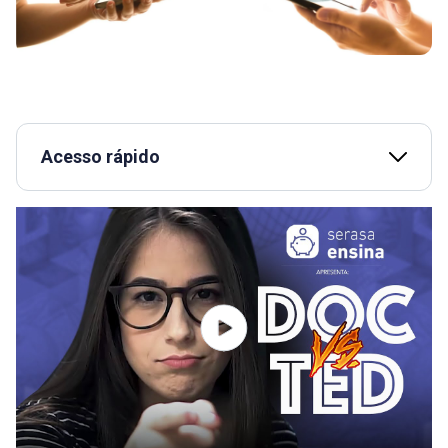
Acesso rápido
O QUE É DOC?
O QUE É TED?
QUAL CHEGA ANTES NA CONTA?
QUAL CUSTA MAIS CARO?
POSSO AGENDAR E CANCELAR?