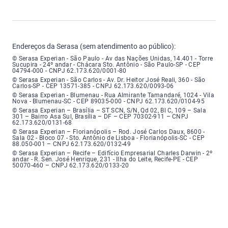
Endereços da Serasa (sem atendimento ao público):
Serasa Experian - São Paulo - Endereço: Avenida das Nações Unidas, núme
© Serasa Experian - São Paulo - Av das Nações Unidas, 14.401 - Torre
Sucupira - 24º andar - Chácara Sto. Antônio - São Paulo-SP - CEP
04794-000 - CNPJ 62.173.620/0001-80
Serasa Experian - São Carlos - Endereço: Avenida Doutor Heitor José Real
© Serasa Experian - São Carlos - Av. Dr. Heitor José Reali, 360 - São
Carlos-SP - CEP 13571-385 - CNPJ 62.173.620/0093-06
Serasa Experian - Blumenau - Endereço: Rua Almirante Tamandaré, número
© Serasa Experian - Blumenau - Rua Almirante Tamandaré, 1024 - Vila
Nova - Blumenau-SC - CEP 89035-000 - CNPJ 62.173.620/0104-95
Serasa Experian - Brasília, Endereço: Setor Comercial Norte, sem número, e
© Serasa Experian – Brasília – ST SCN, S/N, Qd 02, Bl C, 109 – Sala
301 – Bairro Asa Sul, Brasília – DF – CEP 70302-911 – CNPJ
62.173.620/0131-68
Serasa Experian - Florianópolis, Endereço: Rodovia José Carlos, número 8
© Serasa Experian – Florianópolis – Rod. José Carlos Daux, 8600 -
Sala 02 - Bloco 07 - Sto. Antônio de Lisboa - Florianópolis-SC - CEP
88.050-001 – CNPJ 62.173.620/0132-49
Serasa Experian - Recife, Endereço: Edifício Empresarial Charles Darwin,
© Serasa Experian – Recife – Edifício Empresarial Charles Darwin - 2º
andar - R. Sen. José Henrique, 231 - Ilha do Leite, Recife-PE - CEP
50070-460 – CNPJ 62.173.620/0133-20