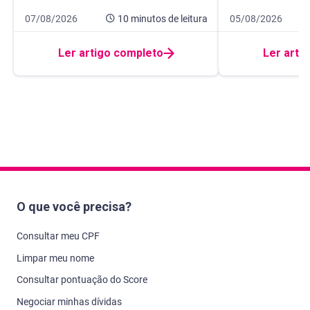
Data de publicação 7 de agosto de 2026
10 minutos de leitura
Data de publicaçã
10 minutos de leit
07/08/2026
10 minutos
de leitura
05/08/2026
Ler artigo completo
Ler arti
O que você precisa?
Consultar meu CPF
Limpar meu nome
Consultar pontuação do Score
Negociar minhas dívidas