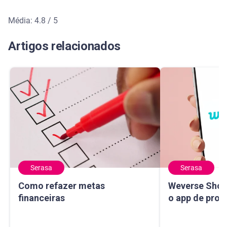
Média: 4.8 / 5
Média de avaliação: 4.8 de 5
Artigos relacionados
Serasa
Serasa
Como refazer metas financeiras
Weverse Shop: c
Como refazer metas
Weverse Shop
financeiras
o app de prod