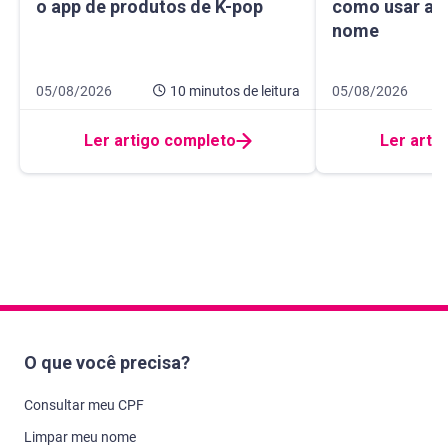
o app de produtos de K-pop
como usar a I
nome
Data de publicação 5 de agosto de 2026
10 minutos de leitura
Data de publicaçã
14 minutos de leit
05/08/2026
10 minutos
de leitura
05/08/2026
Ler artigo completo
Ler arti
O que você precisa?
Consultar meu CPF
Limpar meu nome