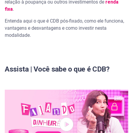
relação à poupança ou outros investimentos de
renda
fixa
Tem garantia do FGC
.
Entenda aqui o que é CDB pós-fixado, como ele funciona,
Possibilita a diversificação
vantagens e desvantagens e como investir nesta
modalidade.
Rendimento incerto e variável
Tem incidência de imposto e IOF
Como investir em CDB pós-fixado
Assista | Você sabe o que é CDB?