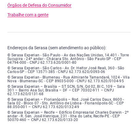
Órgãos de Defesa do Consumidor
Trabalhe com a gente
Endereços da Serasa (sem atendimento ao público):
Serasa Experian - São Paulo - Endereço: Avenida das Nações Unidas, núme
© Serasa Experian - São Paulo - Av das Nações Unidas, 14.401 - Torre
Sucupira - 24º andar - Chácara Sto. Antônio - São Paulo-SP - CEP
04794-000 - CNPJ 62.173.620/0001-80
Serasa Experian - São Carlos - Endereço: Avenida Doutor Heitor José Real
© Serasa Experian - São Carlos - Av. Dr. Heitor José Reali, 360 - São
Carlos-SP - CEP 13571-385 - CNPJ 62.173.620/0093-06
Serasa Experian - Blumenau - Endereço: Rua Almirante Tamandaré, número
© Serasa Experian - Blumenau - Rua Almirante Tamandaré, 1024 - Vila
Nova - Blumenau-SC - CEP 89035-000 - CNPJ 62.173.620/0104-95
Serasa Experian - Brasília, Endereço: Setor Comercial Norte, sem número, e
© Serasa Experian – Brasília – ST SCN, S/N, Qd 02, Bl C, 109 – Sala
301 – Bairro Asa Sul, Brasília – DF – CEP 70302-911 – CNPJ
62.173.620/0131-68
Serasa Experian - Florianópolis, Endereço: Rodovia José Carlos, número 8
© Serasa Experian – Florianópolis – Rod. José Carlos Daux, 8600 -
Sala 02 - Bloco 07 - Sto. Antônio de Lisboa - Florianópolis-SC - CEP
88.050-001 – CNPJ 62.173.620/0132-49
Serasa Experian - Recife, Endereço: Edifício Empresarial Charles Darwin,
© Serasa Experian – Recife – Edifício Empresarial Charles Darwin - 2º
andar - R. Sen. José Henrique, 231 - Ilha do Leite, Recife-PE - CEP
50070-460 – CNPJ 62.173.620/0133-20