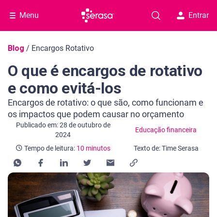
Menu
Entrar
Navegação do blog
Blog
/
Encargos Rotativo
O que é encargos de rotativo
e como evitá-los
Encargos de rotativo: o que são, como funcionam e
os impactos que podem causar no orçamento
Categoria Educação financeira
Tempo de leitura: 10 minutos
Publicado em: 28 de outubro de
Educação financeira
2024
Tempo de leitura:
10 minutos
Texto de: Time Serasa