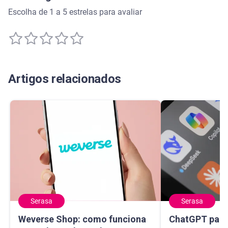
Escolha de 1 a 5 estrelas para avaliar
Artigos relacionados
Serasa
Serasa
Weverse Shop: como funciona o app de produtos de K-pop
ChatGPT para sa
Weverse Shop: como funciona
ChatGPT para 