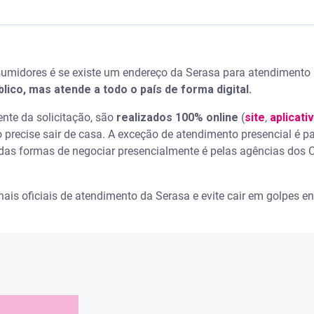
atendimento da Serasa
midores é se existe um endereço da Serasa para atendimento 
atendimento presencial?
lico, mas atende a todo o país de forma digital.
a?
nte da solicitação, são
realizados 100% online
(
site
,
aplicati
o precise sair de casa. A exceção de atendimento presencial é 
cial da Serasa?
das formas de negociar presencialmente é pelas agências dos 
s da Serasa
nais oficiais de atendimento da Serasa e evite cair em golpes 
onsumidor