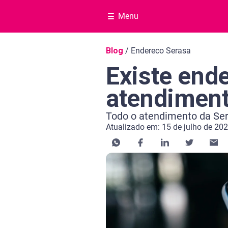
Menu
Navegação do blog
Blog
/
Endereco Serasa
Existe end
atendiment
Todo o atendimento da Sera
Atualizado em: 15 de julho de 20
Categoria Educação financeira
Tempo de leitura: 8 minutos