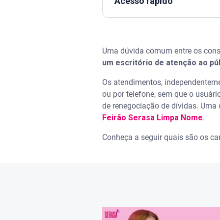
Acesso rápido
Assista | Quais os canais de 
Uma dúvida comum entre os consu
Qual o endereço Serasa para 
um escritório de atenção ao púb
Onde fica a agência da Seras
Os atendimentos, independenteme
ou por telefone, sem que o usuári
Quando há atendimento presen
de renegociação de dívidas. Uma 
Feirão Serasa Limpa Nome
.
Canais de atendimento oficiai
Conheça a seguir quais são os ca
Site e aplicativo Serasa
Central de Atendimento ao C
WhatsApp Serasa