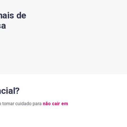
nais de
sa
cial?
so tomar cuidado para
não cair em