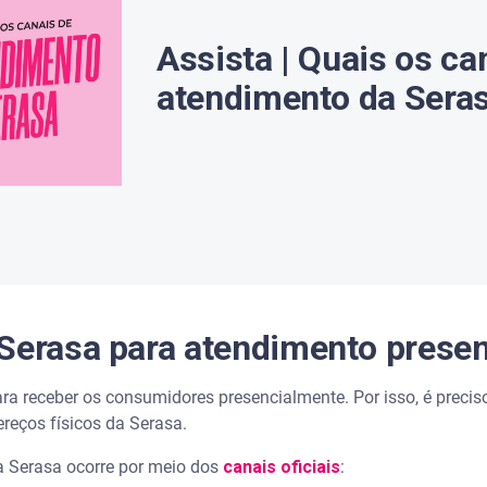
tes do Serasa Premium
Assista | Quais os ca
atendimento da Sera
Serasa é verdadeiro?
er tudo na palma da mão
 endereço da Serasa
ar nome?
Serasa para atendimento presen
a limpar o nome?
ara receber os consumidores presencialmente. Por isso, é preci
reços físicos da Serasa.
impar o nome?
a Serasa ocorre por meio dos
canais oficiais
:
 telefone?