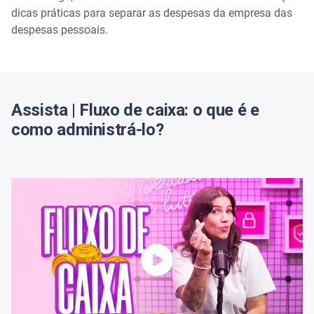
Como separar o fluxo de caixa da empresa das
dicas práticas para separar as despesas da empresa das
despesas pessoais
despesas pessoais.
Tenha contas bancárias separadas
Sem título
Assista | Fluxo de caixa: o que é e
Estabeleça um salário fixo
como administrá-lo?
Sem título
Mantenha registros detalhados nas transações
financeiras
Sem título
Utilize cartões de crédito diferentes
Consulte um contador ou especialista financeiro