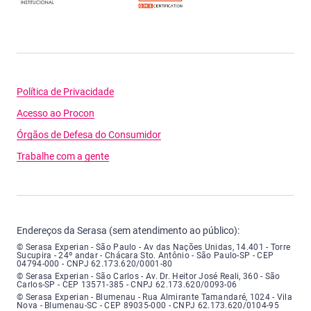
Política de Privacidade
Acesso ao Procon
Órgãos de Defesa do Consumidor
Trabalhe com a gente
Endereços da Serasa (sem atendimento ao público):
Serasa Experian - São Paulo - Endereço: Avenida das Nações Unidas, núme
© Serasa Experian - São Paulo - Av das Nações Unidas, 14.401 - Torre
Sucupira - 24º andar - Chácara Sto. Antônio - São Paulo-SP - CEP
04794-000 - CNPJ 62.173.620/0001-80
Serasa Experian - São Carlos - Endereço: Avenida Doutor Heitor José Real
© Serasa Experian - São Carlos - Av. Dr. Heitor José Reali, 360 - São
Carlos-SP - CEP 13571-385 - CNPJ 62.173.620/0093-06
Serasa Experian - Blumenau - Endereço: Rua Almirante Tamandaré, número
© Serasa Experian - Blumenau - Rua Almirante Tamandaré, 1024 - Vila
Nova - Blumenau-SC - CEP 89035-000 - CNPJ 62.173.620/0104-95