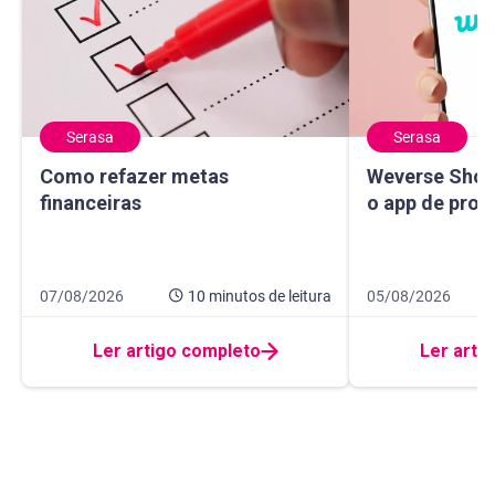
Serasa
Serasa
Como refazer metas financeiras
Weverse Shop: c
Como refazer metas
Weverse Shop
financeiras
o app de prod
Data de publicação 7 de agosto de 2026
10 minutos de leitura
Data de publicaçã
10 minutos de leit
07/08/2026
10 minutos
de leitura
05/08/2026
Ler artigo completo
Ler arti