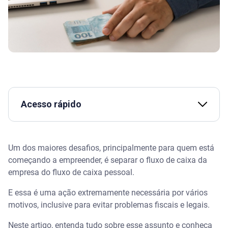
Acesso rápido
Assista | Fluxo de caixa: o que é e como administrá-
lo?
Um dos maiores desafios, principalmente para quem está
começando a empreender, é separar o fluxo de caixa da
Diferenças entre fluxo de caixa da empresa e fluxo
empresa do fluxo de caixa pessoal.
de caixa pessoal
E essa é uma ação extremamente necessária por vários
Os riscos de não separar o caixa da empresa do
motivos, inclusive para evitar problemas fiscais e legais.
caixa pessoal
Neste artigo, entenda tudo sobre esse assunto e conheça