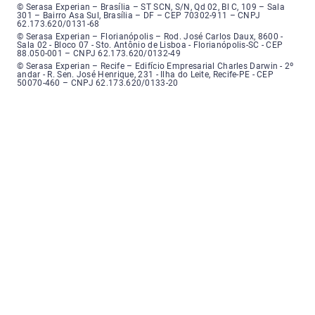
Serasa Experian - Brasília, Endereço: Setor Comercial Norte, sem número, e
© Serasa Experian – Brasília – ST SCN, S/N, Qd 02, Bl C, 109 – Sala
301 – Bairro Asa Sul, Brasília – DF – CEP 70302-911 – CNPJ
62.173.620/0131-68
Serasa Experian - Florianópolis, Endereço: Rodovia José Carlos, número 8
© Serasa Experian – Florianópolis – Rod. José Carlos Daux, 8600 -
Sala 02 - Bloco 07 - Sto. Antônio de Lisboa - Florianópolis-SC - CEP
88.050-001 – CNPJ 62.173.620/0132-49
Serasa Experian - Recife, Endereço: Edifício Empresarial Charles Darwin,
© Serasa Experian – Recife – Edifício Empresarial Charles Darwin - 2º
andar - R. Sen. José Henrique, 231 - Ilha do Leite, Recife-PE - CEP
50070-460 – CNPJ 62.173.620/0133-20