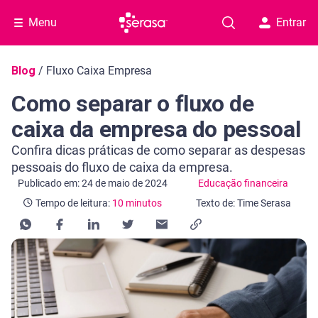
Menu
Entrar
Navegação do blog
Blog
/
Fluxo Caixa Empresa
Como separar o fluxo de
caixa da empresa do pessoal
Confira dicas práticas de como separar as despesas
pessoais do fluxo de caixa da empresa.
Categoria Educação financeira
Tempo de leitura: 10 minutos
Publicado em: 24 de maio de 2024
Educação financeira
Tempo de leitura:
10 minutos
Texto de: Time Serasa