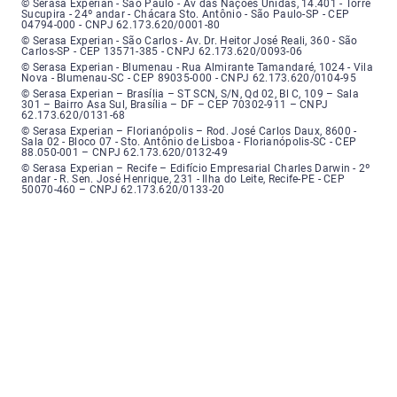
Serasa Experian - São Paulo - Endereço: Avenida das Nações Unidas, núme
© Serasa Experian - São Paulo - Av das Nações Unidas, 14.401 - Torre
Sucupira - 24º andar - Chácara Sto. Antônio - São Paulo-SP - CEP
04794-000 - CNPJ 62.173.620/0001-80
Serasa Experian - São Carlos - Endereço: Avenida Doutor Heitor José Real
© Serasa Experian - São Carlos - Av. Dr. Heitor José Reali, 360 - São
Carlos-SP - CEP 13571-385 - CNPJ 62.173.620/0093-06
Serasa Experian - Blumenau - Endereço: Rua Almirante Tamandaré, número
© Serasa Experian - Blumenau - Rua Almirante Tamandaré, 1024 - Vila
Nova - Blumenau-SC - CEP 89035-000 - CNPJ 62.173.620/0104-95
Serasa Experian - Brasília, Endereço: Setor Comercial Norte, sem número, e
© Serasa Experian – Brasília – ST SCN, S/N, Qd 02, Bl C, 109 – Sala
301 – Bairro Asa Sul, Brasília – DF – CEP 70302-911 – CNPJ
62.173.620/0131-68
Serasa Experian - Florianópolis, Endereço: Rodovia José Carlos, número 8
© Serasa Experian – Florianópolis – Rod. José Carlos Daux, 8600 -
Sala 02 - Bloco 07 - Sto. Antônio de Lisboa - Florianópolis-SC - CEP
88.050-001 – CNPJ 62.173.620/0132-49
Serasa Experian - Recife, Endereço: Edifício Empresarial Charles Darwin,
© Serasa Experian – Recife – Edifício Empresarial Charles Darwin - 2º
andar - R. Sen. José Henrique, 231 - Ilha do Leite, Recife-PE - CEP
50070-460 – CNPJ 62.173.620/0133-20