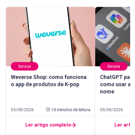
Serasa
Serasa
Weverse Shop: como funciona o app de produtos de K-pop
ChatGPT para sa
Weverse Shop: como funciona
ChatGPT para 
o app de produtos de K-pop
como usar a I
nome
Data de publicação 5 de agosto de 2026
10 minutos de leitura
Data de publicaçã
14 minutos de leit
05/08/2026
10 minutos
de leitura
05/08/2026
Ler artigo completo
Ler arti