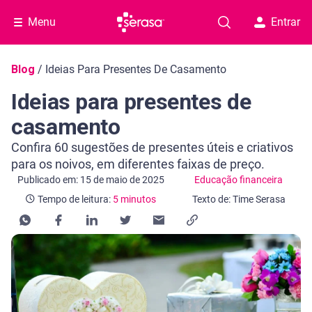
Menu
Entrar
Navegação do blog
Blog
/
Ideias Para Presentes De Casamento
Ideias para presentes de
casamento
Confira 60 sugestões de presentes úteis e criativos
para os noivos, em diferentes faixas de preço.
Categoria Educação financeira
Tempo de leitura: 5 minutos
Publicado em: 15 de maio de 2025
Educação financeira
Tempo de leitura:
5 minutos
Texto de: Time Serasa