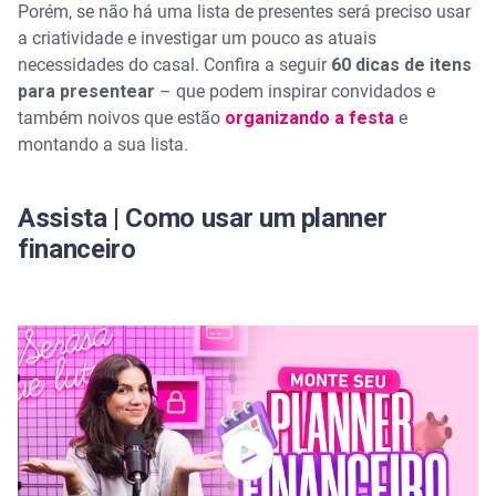
Porém, se não há uma lista de presentes será preciso usar
Presentes para equipar a cozinha do casal
a criatividade e investigar um pouco as atuais
necessidades do casal. Confira a seguir
60 dicas de itens
Presentes modernos e tecnológicos para casais
conectados
para presentear
– que podem inspirar convidados e
também noivos que estão
organizando a festa
e
O que dar de presente para casais que já moram
montando a sua lista.
juntos
Presente de casamento barato e chique
Assista | Como usar um planner
financeiro
Presentes personalizados e criativos para
surpreender os noivos
Como dar um presente de casamento especial
gastando pouco
Organize a vida financeira com a ajuda da Serasa