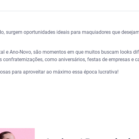
os: como lucrar R$2 mil em 21 dias investindo R$300 – Serasa
do, surgem oportunidades ideais para maquiadores que deseja
a o Natal e Ano-Novo
iagem para diferentes eventos
atal e Ano-Novo, são momentos em que muitos buscam looks di
s confraternizações, como aniversários, festas de empresas e 
lizar clientes com maquiagem
aliosas para aproveitar ao máximo essa época lucrativa!
iços de maquiagem de festa nas redes sociais