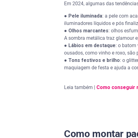
Em 2024, algumas das tendências
●
Pele iluminada
: a pele com ac
iluminadores líquidos e pós finali
●
Olhos marcantes
: olhos esfum
A sombra metálica traz glamour e
●
Lábios em destaque
: o batom
ousados, como vinho e roxo, são 
●
Tons festivos e brilho
: o glit
maquiagem de festa e ajuda a co
Leia também |
Como conseguir r
Como montar pac