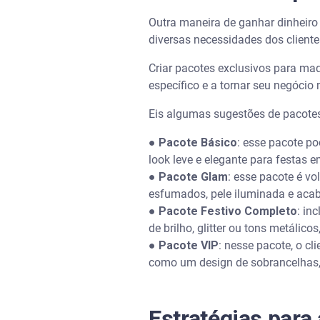
Outra maneira de ganhar dinheir
diversas necessidades dos cliente
Criar pacotes exclusivos para m
específico e a tornar seu negócio m
Eis algumas sugestões de pacote
●
Pacote Básico
: esse pacote p
look leve e elegante para festas 
●
Pacote Glam
: esse pacote é v
esfumados, pele iluminada e acab
●
Pacote Festivo Completo
: in
de brilho, glitter ou tons metálic
●
Pacote VIP
: nesse pacote, o c
como um design de sobrancelhas,
Estratégias para