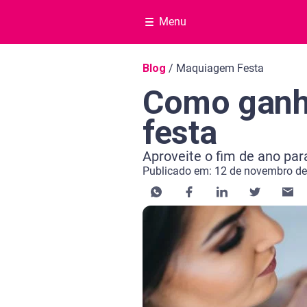
Menu
Navegação do blog
Blog
/
Maquiagem Festa
Como ganh
festa
Aproveite o fim de ano par
Publicado em: 12 de novembro d
Categoria Educação financeira
Tempo de leitura: 8 minutos