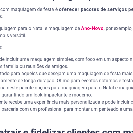
o com maquiagem de festa é
oferecer pacotes de serviços p
s.
aquiagem para o Natal e maquiagem de
Ano-Novo
, por exemplo,
ais versátil.
s:
ode incluir uma maquiagem simples, com foco em um aspecto na
em família ou reuniões de amigos.
oltado para aqueles que desejam uma maquiagem de festa mais
amento de longa duração. Ótimo para eventos noturnos e festa
clua neste pacote opções para maquiagem para o Natal e maq
os, garantindo um look impactante e moderno.
liente recebe uma experiência mais personalizada e pode incluir
 parceria com um profissional para montar um penteado e um
 atrair e fidelizar clientes com