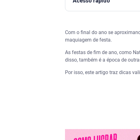
Acesso rápido
Assista | Revenda de cosmétic
Com o final do ano se aproximan
Tendências de maquiagem par
maquiagem de festa.
Como montar pacotes de maqu
As festas de fim de ano, como N
disso, também é a época de outra
Estratégias para atrair e fide
Por isso, este artigo traz dicas v
Dicas para divulgar seus serv
1. Mostre seu portfólio
2. Aposte em tutoriais curtos
3. Use as hashtags corretas