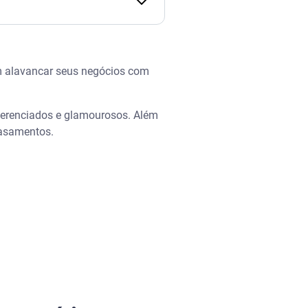
 Ensina: Renda Extra
m alavancar seus negócios com
ferenciados e glamourosos. Além
casamentos.