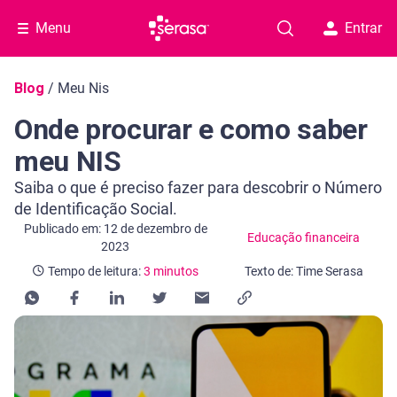
Menu
Entrar
Navegação do blog
Blog
/
Meu Nis
Onde procurar e como saber
meu NIS
Saiba o que é preciso fazer para descobrir o Número
de Identificação Social.
Categoria Educação financeira
Tempo de leitura: 3 minutos
Publicado em: 12 de dezembro de
Educação financeira
2023
Tempo de leitura:
3 minutos
Texto de: Time Serasa