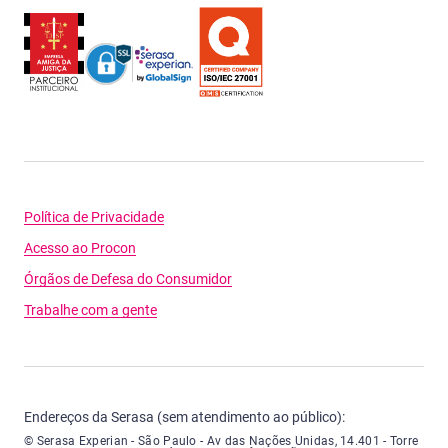
Política de Privacidade
Acesso ao Procon
Órgãos de Defesa do Consumidor
Trabalhe com a gente
Endereços da Serasa (sem atendimento ao público):
Serasa Experian - São Paulo - Endereço: Avenida das Nações Unidas, núme
© Serasa Experian - São Paulo - Av das Nações Unidas, 14.401 - Torre