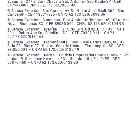
Sucupira - 24º andar - Chácara Sto. Antônio - São Paulo-SP - CEP
04794-000 - CNPJ 62.173.620/0001-80
Serasa Experian - São Carlos - Endereço: Avenida Doutor Heitor José Real
© Serasa Experian - São Carlos - Av. Dr. Heitor José Reali, 360 - São
Carlos-SP - CEP 13571-385 - CNPJ 62.173.620/0093-06
Serasa Experian - Blumenau - Endereço: Rua Almirante Tamandaré, número
© Serasa Experian - Blumenau - Rua Almirante Tamandaré, 1024 - Vila
Nova - Blumenau-SC - CEP 89035-000 - CNPJ 62.173.620/0104-95
Serasa Experian - Brasília, Endereço: Setor Comercial Norte, sem número, e
© Serasa Experian – Brasília – ST SCN, S/N, Qd 02, Bl C, 109 – Sala
301 – Bairro Asa Sul, Brasília – DF – CEP 70302-911 – CNPJ
62.173.620/0131-68
Serasa Experian - Florianópolis, Endereço: Rodovia José Carlos, número 8
© Serasa Experian – Florianópolis – Rod. José Carlos Daux, 8600 -
Sala 02 - Bloco 07 - Sto. Antônio de Lisboa - Florianópolis-SC - CEP
88.050-001 – CNPJ 62.173.620/0132-49
Serasa Experian - Recife, Endereço: Edifício Empresarial Charles Darwin,
© Serasa Experian – Recife – Edifício Empresarial Charles Darwin - 2º
andar - R. Sen. José Henrique, 231 - Ilha do Leite, Recife-PE - CEP
50070-460 – CNPJ 62.173.620/0133-20