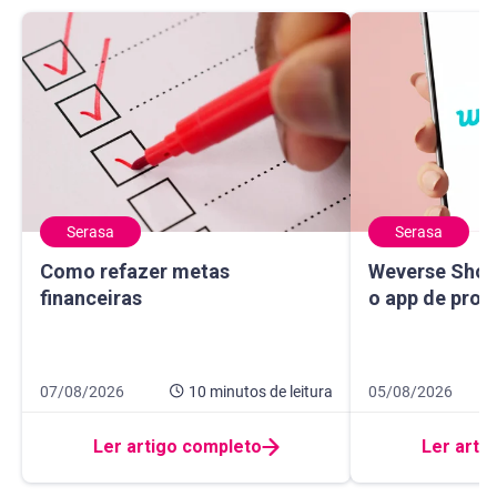
Serasa
Serasa
Como refazer metas financeiras
Weverse Shop: c
Como refazer metas
Weverse Shop
financeiras
o app de prod
Data de publicação 7 de agosto de 2026
10 minutos de leitura
Data de publicaçã
10 minutos de leit
07/08/2026
10 minutos
de leitura
05/08/2026
Ler artigo completo
Ler arti