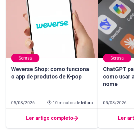
Serasa
Serasa
Weverse Shop: como funciona o app de produtos de K-pop
ChatGPT para sa
Weverse Shop: como funciona
ChatGPT para 
o app de produtos de K-pop
como usar a I
nome
Data de publicação 5 de agosto de 2026
10 minutos de leitura
Data de publicaçã
14 minutos de leit
05/08/2026
10 minutos
de leitura
05/08/2026
Ler artigo completo
Ler arti