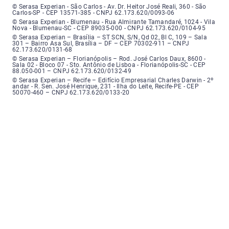
Serasa Experian - São Carlos - Endereço: Avenida Doutor Heitor José Real
© Serasa Experian - São Carlos - Av. Dr. Heitor José Reali, 360 - São
Carlos-SP - CEP 13571-385 - CNPJ 62.173.620/0093-06
Serasa Experian - Blumenau - Endereço: Rua Almirante Tamandaré, número
© Serasa Experian - Blumenau - Rua Almirante Tamandaré, 1024 - Vila
Nova - Blumenau-SC - CEP 89035-000 - CNPJ 62.173.620/0104-95
Serasa Experian - Brasília, Endereço: Setor Comercial Norte, sem número, e
© Serasa Experian – Brasília – ST SCN, S/N, Qd 02, Bl C, 109 – Sala
301 – Bairro Asa Sul, Brasília – DF – CEP 70302-911 – CNPJ
62.173.620/0131-68
Serasa Experian - Florianópolis, Endereço: Rodovia José Carlos, número 8
© Serasa Experian – Florianópolis – Rod. José Carlos Daux, 8600 -
Sala 02 - Bloco 07 - Sto. Antônio de Lisboa - Florianópolis-SC - CEP
88.050-001 – CNPJ 62.173.620/0132-49
Serasa Experian - Recife, Endereço: Edifício Empresarial Charles Darwin,
© Serasa Experian – Recife – Edifício Empresarial Charles Darwin - 2º
andar - R. Sen. José Henrique, 231 - Ilha do Leite, Recife-PE - CEP
50070-460 – CNPJ 62.173.620/0133-20