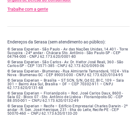
Trabalhe com a gente
Endereços da Serasa (sem atendimento ao público):
Serasa Experian - São Paulo - Endereço: Avenida das Nações Unidas, núme
© Serasa Experian - São Paulo - Av das Nações Unidas, 14.401 - Torre
Sucupira - 24º andar - Chácara Sto. Antônio - São Paulo-SP - CEP
04794-000 - CNPJ 62.173.620/0001-80
Serasa Experian - São Carlos - Endereço: Avenida Doutor Heitor José Real
© Serasa Experian - São Carlos - Av. Dr. Heitor José Reali, 360 - São
Carlos-SP - CEP 13571-385 - CNPJ 62.173.620/0093-06
Serasa Experian - Blumenau - Endereço: Rua Almirante Tamandaré, número
© Serasa Experian - Blumenau - Rua Almirante Tamandaré, 1024 - Vila
Nova - Blumenau-SC - CEP 89035-000 - CNPJ 62.173.620/0104-95
Serasa Experian - Brasília, Endereço: Setor Comercial Norte, sem número, e
© Serasa Experian – Brasília – ST SCN, S/N, Qd 02, Bl C, 109 – Sala
301 – Bairro Asa Sul, Brasília – DF – CEP 70302-911 – CNPJ
62.173.620/0131-68
Serasa Experian - Florianópolis, Endereço: Rodovia José Carlos, número 8
© Serasa Experian – Florianópolis – Rod. José Carlos Daux, 8600 -
Sala 02 - Bloco 07 - Sto. Antônio de Lisboa - Florianópolis-SC - CEP
88.050-001 – CNPJ 62.173.620/0132-49
Serasa Experian - Recife, Endereço: Edifício Empresarial Charles Darwin,
© Serasa Experian – Recife – Edifício Empresarial Charles Darwin - 2º
andar - R. Sen. José Henrique, 231 - Ilha do Leite, Recife-PE - CEP
50070-460 – CNPJ 62.173.620/0133-20