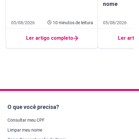
nome
Data de publicação 5 de agosto de 2026
10 minutos de leitura
Data de publicaçã
14 minutos de leit
05/08/2026
10 minutos
de leitura
05/08/2026
Ler artigo completo
Ler arti
O que você precisa?
Consultar meu CPF
Limpar meu nome