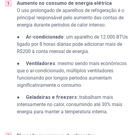
Aumento no consumo de energia elétrica
Sem título
O uso prolongado de aparelhos de refrigeração é o
principal responsável pelo aumento das contas de
Reduza fontes internas de calor
energia durante períodos de calor intenso:
Sem título
●
Ar-condicionado
: um aparelho de 12.000 BTUs
ligado por 8 horas diárias pode adicionar mais de
Otimize o uso da geladeira
R$200 à conta mensal de energia.
●
Ventiladores
: mesmo sendo mais econômicos
Sem título
que o ar-condicionado, múltiplos ventiladores
funcionando por longos períodos aumentam
Planeje suas compras de alimentos
significativamente o consumo.
Sem título
●
Geladeiras e freezers
: trabalham mais
intensamente no calor, consumindo até 30% mais
Economize água sem comprometer a hidratação
energia para manter a temperatura interna.
Sem título