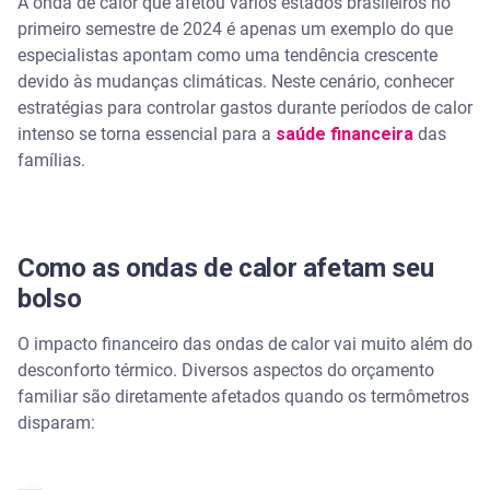
A onda de calor que afetou vários estados brasileiros no
Gastos com hidratação e refrigeração
primeiro semestre de 2024 é apenas um exemplo do que
especialistas apontam como uma tendência crescente
Sem título
devido às mudanças climáticas. Neste cenário, conhecer
estratégias para controlar gastos durante períodos de calor
Custos com saúde
intenso se torna essencial para a
saúde financeira
das
famílias.
10 estratégias para economizar durante ondas de
calor
Use o ar-condicionado com inteligência
Como as ondas de calor afetam seu
bolso
Sem título
O impacto financeiro das ondas de calor vai muito além do
Aproveite alternativas de menor custo
desconforto térmico. Diversos aspectos do orçamento
familiar são diretamente afetados quando os termômetros
Sem título
disparam:
Otimize a refrigeração natural da casa