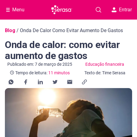
Menu
Entrar
Navegação do blog
Blog
/
Onda De Calor Como Evitar Aumento De Gastos
Onda de calor: como evitar
aumento de gastos
Categoria Educação financeira
Tempo de leitura: 11 minutos
Publicado em: 7 de março de 2025
Educação financeira
Tempo de leitura:
11 minutos
Texto de: Time Serasa