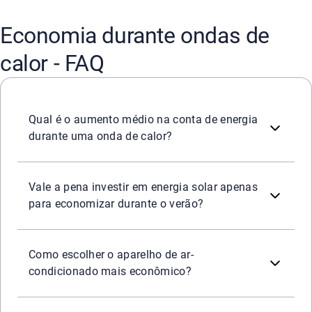
Economia durante ondas de
calor - FAQ
Durante períodos de calor intenso, o consumo de energia
Qual é o aumento médio na conta de energia
durante uma onda de calor?
O investimento em energia solar deve ser considerado com
Vale a pena investir em energia solar apenas
para economizar durante o verão?
Busque modelos com classificação A no Selo Procel de 
Como escolher o aparelho de ar-
condicionado mais econômico?
Sim. Prefira refeições que exijam menos tempo de cozime