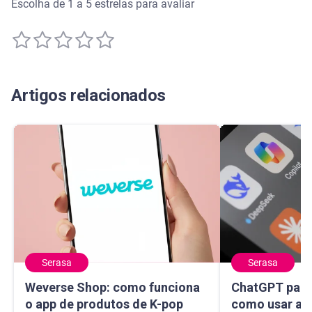
Escolha de 1 a 5 estrelas para avaliar
Artigos relacionados
Serasa
Serasa
Weverse Shop: como funciona o app de produtos de K-pop
ChatGPT para sa
Weverse Shop: como funciona
ChatGPT para 
o app de produtos de K-pop
como usar a I