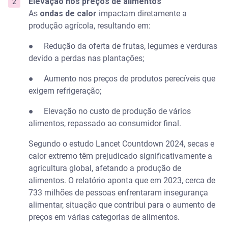
Elevação nos preços de alimentos
Invista em soluções de longo prazo
As
ondas de calor
impactam diretamente a
produção agrícola, resultando em:
Sem título
● Redução da oferta de frutas, legumes e verduras
Adapte a rotina às temperaturas
devido a perdas nas plantações;
● Aumento nos preços de produtos perecíveis que
Sem título
exigem refrigeração;
Monitore seus gastos
● Elevação no custo de produção de vários
alimentos, repassado ao consumidor final.
O futuro dos gastos relacionados ao clima
Segundo o estudo Lancet Countdown 2024, secas e
calor extremo têm prejudicado significativamente a
Aprenda a economizar
agricultura global, afetando a produção de
alimentos. O relatório aponta que em 2023, cerca de
Economia durante ondas de calor - FAQ
733 milhões de pessoas enfrentaram insegurança
alimentar, situação que contribui para o aumento de
Qual é o aumento médio na conta de energia
durante uma onda de calor?
preços em várias categorias de alimentos.