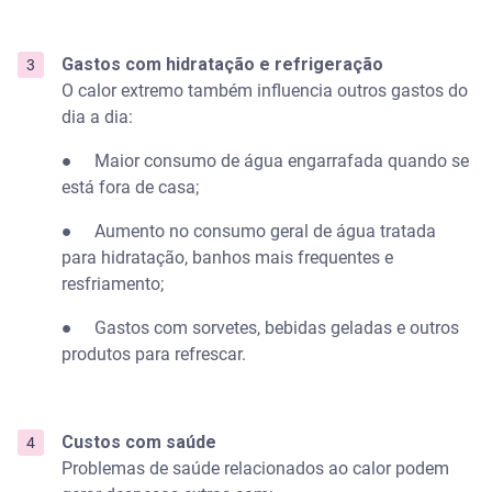
Vale a pena investir em energia solar apenas para
economizar durante o verão?
Gastos com hidratação e refrigeração
O calor extremo também influencia outros gastos do
Como escolher o aparelho de ar-condicionado mais
econômico?
dia a dia:
● Maior consumo de água engarrafada quando se
É possível reduzir gastos com alimentação durante
ondas de calor?
está fora de casa;
● Aumento no consumo geral de água tratada
Existe algum benefício financeiro em mudar o
horário das atividades durante ondas de calor?
para hidratação, banhos mais frequentes e
resfriamento;
● Gastos com sorvetes, bebidas geladas e outros
produtos para refrescar.
Custos com saúde
Problemas de saúde relacionados ao calor podem