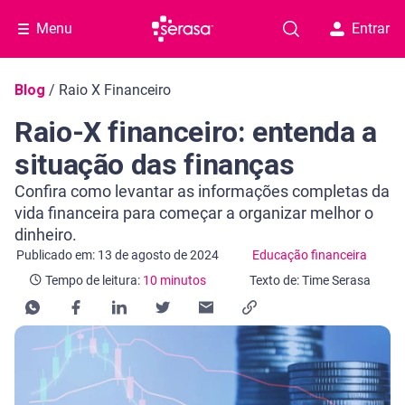
Menu
Entrar
Navegação do blog
Blog
/
Raio X Financeiro
Raio-X financeiro: entenda a
situação das finanças
Confira como levantar as informações completas da
vida financeira para começar a organizar melhor o
dinheiro.
Categoria Educação financeira
Tempo de leitura: 10 minutos
Publicado em: 13 de agosto de 2024
Educação financeira
Tempo de leitura:
10 minutos
Texto de: Time Serasa