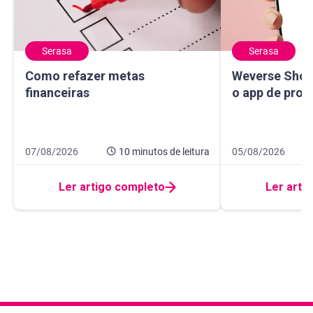
Serasa
Serasa
Como refazer metas financeiras
Weverse Shop: c
Como refazer metas
Weverse Shop
financeiras
o app de prod
Data de publicação 7 de agosto de 2026
10 minutos de leitura
Data de publicaçã
10 minutos de leit
07/08/2026
10 minutos
de leitura
05/08/2026
Ler artigo completo
Ler arti