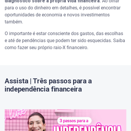
Como fazer um raio-X financeiro
diagnóstico sobre a própria vida financeira
. Ao olhar
para o uso do dinheiro em detalhes, é possível encontrar
oportunidades de economia e novos investimentos
Consulte o seu CPF na Serasa
também.
Faça uma pesquisa no Registrato
O importante é estar consciente dos gastos, das escolhas
e até de pendências que podem ter sido esquecidas. Saiba
Verifique tarifas bancárias
como fazer seu próprio raio-X financeiro.
Faça uma planilha de gastos
Modelo de tabela financeira da Serasa para
download
Assista | Três passos para a
independência financeira
Salve uma cópia da nossa planilha e organize suas
finanças
O aplicativo da Serasa ajuda na organização
financeira