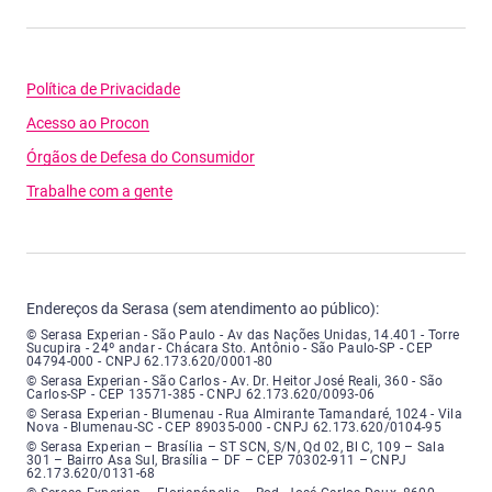
Política de Privacidade
Acesso ao Procon
Órgãos de Defesa do Consumidor
Trabalhe com a gente
Endereços da Serasa (sem atendimento ao público):
Serasa Experian - São Paulo - Endereço: Avenida das Nações Unidas, núme
© Serasa Experian - São Paulo - Av das Nações Unidas, 14.401 - Torre
Sucupira - 24º andar - Chácara Sto. Antônio - São Paulo-SP - CEP
04794-000 - CNPJ 62.173.620/0001-80
Serasa Experian - São Carlos - Endereço: Avenida Doutor Heitor José Real
© Serasa Experian - São Carlos - Av. Dr. Heitor José Reali, 360 - São
Carlos-SP - CEP 13571-385 - CNPJ 62.173.620/0093-06
Serasa Experian - Blumenau - Endereço: Rua Almirante Tamandaré, número
© Serasa Experian - Blumenau - Rua Almirante Tamandaré, 1024 - Vila
Nova - Blumenau-SC - CEP 89035-000 - CNPJ 62.173.620/0104-95
Serasa Experian - Brasília, Endereço: Setor Comercial Norte, sem número, e
© Serasa Experian – Brasília – ST SCN, S/N, Qd 02, Bl C, 109 – Sala
301 – Bairro Asa Sul, Brasília – DF – CEP 70302-911 – CNPJ
62.173.620/0131-68