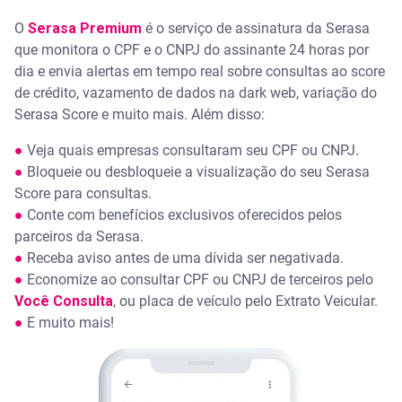
O
Serasa Premium
é o serviço de assinatura da Serasa
que monitora o CPF e o CNPJ do assinante 24 horas por
dia e envia alertas em tempo real sobre consultas ao score
de crédito, vazamento de dados na dark web, variação do
Serasa Score e muito mais. Além disso:
●
Veja quais empresas consultaram seu CPF ou CNPJ.
●
Bloqueie ou desbloqueie a visualização do seu Serasa
Score para consultas.
●
Conte com benefícios exclusivos oferecidos pelos
parceiros da Serasa.
●
Receba aviso antes de uma dívida ser negativada.
●
Economize ao consultar CPF ou CNPJ de terceiros pelo
Você Consulta
, ou placa de veículo pelo Extrato Veicular.
●
E muito mais!