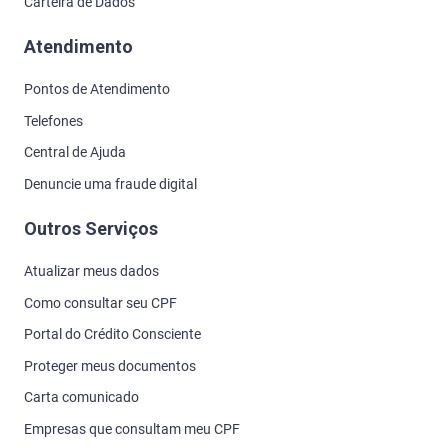
Carteira de Dados
Atendimento
Pontos de Atendimento
Telefones
Central de Ajuda
Denuncie uma fraude digital
Outros Serviços
Atualizar meus dados
Como consultar seu CPF
Portal do Crédito Consciente
Proteger meus documentos
Carta comunicado
Empresas que consultam meu CPF