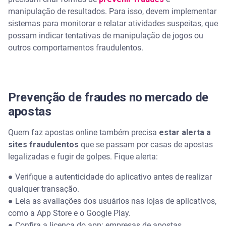
manipulação de resultados. Para isso, devem implementar
sistemas para monitorar e relatar atividades suspeitas, que
possam indicar tentativas de manipulação de jogos ou
outros comportamentos fraudulentos.
Prevenção de fraudes no mercado de
apostas
Quem faz apostas online também precisa
estar alerta a
sites fraudulentos
que se passam por casas de apostas
legalizadas e fugir de golpes. Fique alerta:
●
Verifique a autenticidade do aplicativo antes de realizar
qualquer transação.
●
Leia as avaliações dos usuários nas lojas de aplicativos,
como a App Store e o Google Play.
●
Confira a licença do app: empresas de apostas