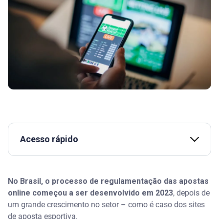
Acesso rápido
Assista | Como fugir de golpes em aplicativos de
apostas
No Brasil, o processo de regulamentação das apostas
online começou a ser desenvolvido em 2023
, depois de
Regulamentação das apostas online no Brasil
um grande crescimento no setor – como é caso dos sites
de aposta esportiva.