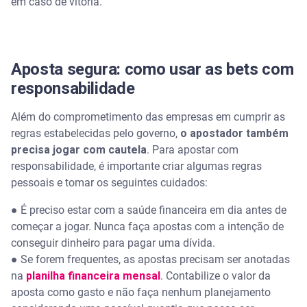
em caso de vitória.
Aposta segura: como usar as bets com
responsabilidade
Além do comprometimento das empresas em cumprir as
regras estabelecidas pelo governo,
o apostador também
precisa jogar com cautela
. Para apostar com
responsabilidade, é importante criar algumas regras
pessoais e tomar os seguintes cuidados:
●
É preciso estar com a saúde financeira em dia antes de
começar a jogar. Nunca faça apostas com a intenção de
conseguir dinheiro para pagar uma dívida.
●
Se forem frequentes, as apostas precisam ser anotadas
na
planilha financeira mensal
. Contabilize o valor da
aposta como gasto e não faça nenhum planejamento