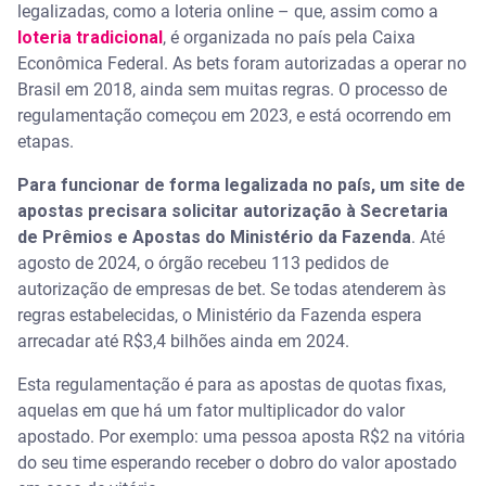
legalizadas, como a loteria online – que, assim como a
loteria tradicional
, é organizada no país pela Caixa
Econômica Federal. As bets foram autorizadas a operar no
Brasil em 2018, ainda sem muitas regras. O processo de
regulamentação começou em 2023, e está ocorrendo em
etapas.
Para funcionar de forma legalizada no país, um site de
apostas precisara solicitar autorização à Secretaria
de Prêmios e Apostas do Ministério da Fazenda
. Até
agosto de 2024, o órgão recebeu 113 pedidos de
autorização de empresas de bet. Se todas atenderem às
regras estabelecidas, o Ministério da Fazenda espera
arrecadar até R$3,4 bilhões ainda em 2024.
Esta regulamentação é para as apostas de quotas fixas,
aquelas em que há um fator multiplicador do valor
apostado. Por exemplo: uma pessoa aposta R$2 na vitória
do seu time esperando receber o dobro do valor apostado