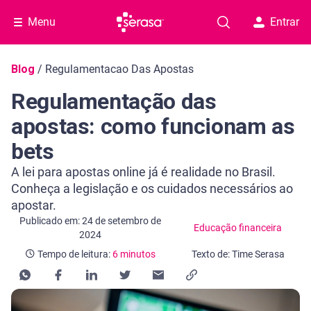
Menu
Entrar
Navegação do blog
Blog
/
Regulamentacao Das Apostas
Regulamentação das
apostas: como funcionam as
bets
A lei para apostas online já é realidade no Brasil.
Conheça a legislação e os cuidados necessários ao
apostar.
Categoria Educação financeira
Tempo de leitura: 6 minutos
Publicado em: 24 de setembro de
Educação financeira
2024
Tempo de leitura:
6 minutos
Texto de: Time Serasa