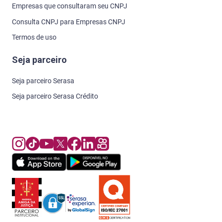
Empresas que consultaram seu CNPJ
Consulta CNPJ para Empresas CNPJ
Termos de uso
Seja parceiro
Seja parceiro Serasa
Seja parceiro Serasa Crédito