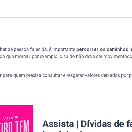
 o herdeiro tem que pagar? - Serasa Ensina
ber de pessoas falecidas
eber de pessoa falecida, é importante
percorrer os caminhos l
 (SVR)
oa que morreu, por exemplo, o saldo não deve ser movimentad
 para quem precisa consultar e resgatar valores deixados por p
er de pessoas falecidas
do sem inventário
Assista | Dívidas de f