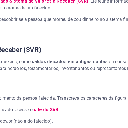
ado Sistema de Valores a Receber (SVR)
. Ele reúne informa
ar o nome de um falecido.
escobrir se a pessoa que morreu deixou dinheiro no sistema fin
Receber (SVR)
 esquecido, como
saldos deixados em antigas contas
ou consór
ra herdeiros, testamentários, inventariantes ou representantes 
scimento da pessoa falecida. Transcreva os caracteres da figura
ificado, acesse o
site do SVR
.
ov.br (não a do falecido).