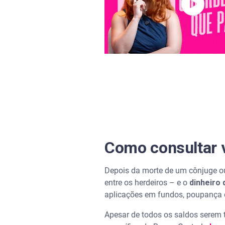
Custas do inventário
Como acessar o gov de uma p
Como consultar v
Depois da morte de um cônjuge ou 
entre os herdeiros – e o
dinheiro
aplicações em fundos, poupança
Apesar de todos os saldos serem 