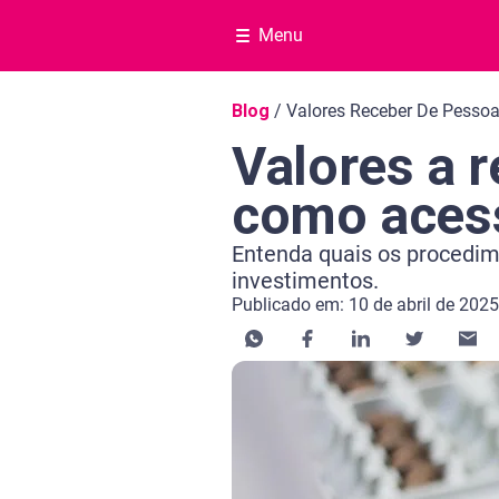
Menu
Navegação do blog
Blog
/
Valores Receber De Pesso
Valores a r
como aces
Entenda quais os procedime
investimentos.
Publicado em: 10 de abril de 2025
Categoria Educação financeira
Tempo de leitura: 7 minutos