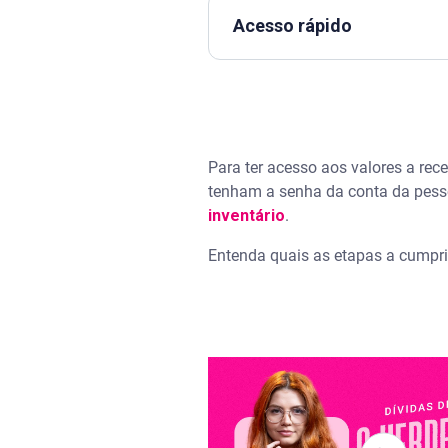
Acesso rápido
Assista | Dívidas de falecido:
Como consultar valores a rece
Para ter acesso aos valores a rec
Sistema de Valores a Receber
tenham a senha da conta da pess
inventário
.
Outros valores
Entenda quais as etapas a cumprir
Como resgatar valores a receb
Como sacar dinheiro de faleci
Valor pequeno
Despesas do funeral