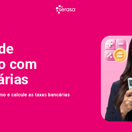
de
o com
árias
mo e calcule as taxas bancárias