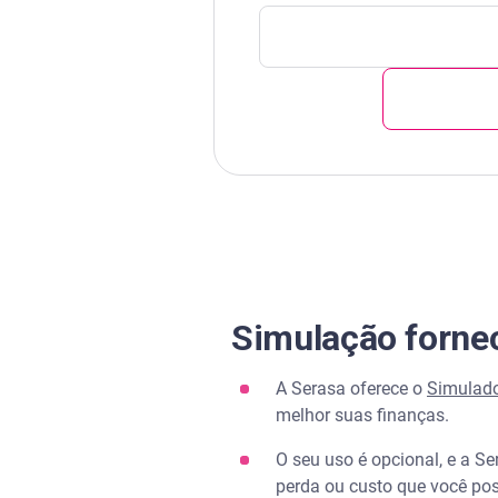
Simulação forne
A Serasa oferece o
Simulado
melhor suas finanças.
O seu uso é opcional, e a S
perda ou custo que você pos