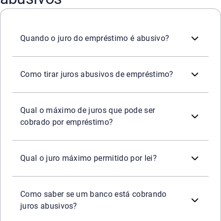
Quando a taxa e o CET se mostram muito acima de condiç
Quando o juro do empréstimo é abusivo?
Caminhos comuns incluem solicitar revisão do contrato, r
Como tirar juros abusivos de empréstimo?
Não há um teto único para todas as modalidades bancári
Qual o máximo de juros que pode ser
cobrado por empréstimo?
A legislação não define um teto único para todos os emp
Qual o juro máximo permitido por lei?
A recomendação é conferir taxa mensal/anual, CET, valo
Como saber se um banco está cobrando
juros abusivos?