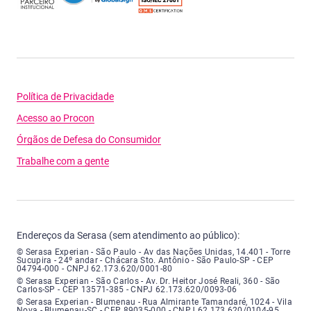
Política de Privacidade
Acesso ao Procon
Órgãos de Defesa do Consumidor
Trabalhe com a gente
Endereços da Serasa (sem atendimento ao público):
Serasa Experian - São Paulo - Endereço: Avenida das Nações Unidas, núme
© Serasa Experian - São Paulo - Av das Nações Unidas, 14.401 - Torre
Sucupira - 24º andar - Chácara Sto. Antônio - São Paulo-SP - CEP
04794-000 - CNPJ 62.173.620/0001-80
Serasa Experian - São Carlos - Endereço: Avenida Doutor Heitor José Real
© Serasa Experian - São Carlos - Av. Dr. Heitor José Reali, 360 - São
Carlos-SP - CEP 13571-385 - CNPJ 62.173.620/0093-06
Serasa Experian - Blumenau - Endereço: Rua Almirante Tamandaré, número
© Serasa Experian - Blumenau - Rua Almirante Tamandaré, 1024 - Vila
Nova - Blumenau-SC - CEP 89035-000 - CNPJ 62.173.620/0104-95