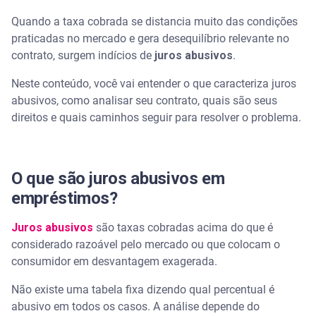
abusivo?
Quando a taxa cobrada se distancia muito das condições
praticadas no mercado e gera desequilíbrio relevante no
Qual é o limite máximo de juros permitido por lei?
contrato, surgem indícios de
juros abusivos
.
Como saber se o empréstimo tem juros abusivos?
Neste conteúdo, você vai entender o que caracteriza juros
abusivos, como analisar seu contrato, quais são seus
O que fazer se você identificou juros abusivos no
direitos e quais caminhos seguir para resolver o problema.
seu contrato?
Como renegociar empréstimos com juros abusivos?
O que são juros abusivos em
Diferença entre juros legais, contratuais e abusivos:
empréstimos?
entenda
Juros abusivos
são taxas cobradas acima do que é
Como o Serasa Crédito ajuda você a comparar
considerado razoável pelo mercado ou que colocam o
taxas e economizar
consumidor em desvantagem exagerada.
Informação e ação para fugir dos juros abusivos
Não existe uma tabela fixa dizendo qual percentual é
abusivo em todos os casos. A análise depende do