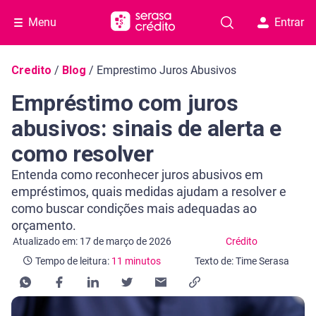
Menu
Entrar
Navegação do blog
Credito
/
Blog
/
Emprestimo Juros Abusivos
Empréstimo com juros
abusivos: sinais de alerta e
como resolver
Entenda como reconhecer juros abusivos em
empréstimos, quais medidas ajudam a resolver e
como buscar condições mais adequadas ao
orçamento.
Categoria Crédito
Tempo de leitura: 11 minutos
Atualizado em: 17 de março de 2026
Crédito
Tempo de leitura:
11 minutos
Texto de: Time Serasa