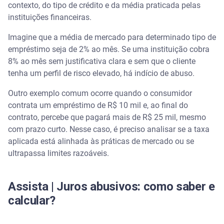
Perguntas frequentes sobre empréstimo com juros
contexto, do tipo de crédito e da média praticada pelas
abusivos
instituições financeiras.
Quando o juro do empréstimo é abusivo?
Imagine que a média de mercado para determinado tipo de
empréstimo seja de 2% ao mês. Se uma instituição cobra
Como tirar juros abusivos de empréstimo?
8% ao mês sem justificativa clara e sem que o cliente
tenha um perfil de risco elevado, há indício de abuso.
Qual o máximo de juros que pode ser cobrado por
empréstimo?
Outro exemplo comum ocorre quando o consumidor
contrata um empréstimo de R$ 10 mil e, ao final do
Qual o juro máximo permitido por lei?
contrato, percebe que pagará mais de R$ 25 mil, mesmo
com prazo curto. Nesse caso, é preciso analisar se a taxa
Como saber se um banco está cobrando juros
aplicada está alinhada às práticas de mercado ou se
abusivos?
ultrapassa limites razoáveis.
Assista | Juros abusivos: como saber e
calcular?