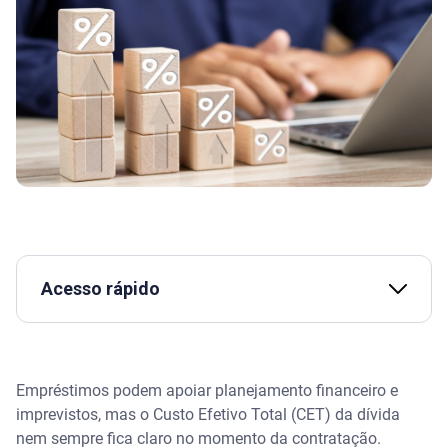
Acesso rápido
O que são juros abusivos em empréstimos?
Empréstimos podem apoiar planejamento financeiro e
Assista | Juros abusivos: como saber e calcular?
imprevistos, mas o Custo Efetivo Total (CET) da dívida
nem sempre fica claro no momento da contratação.
Quando o juro do empréstimo é considerado