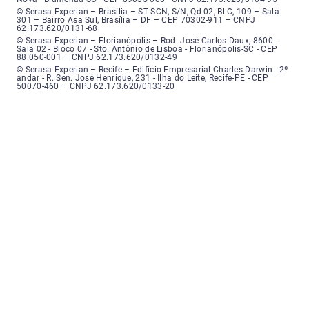
Serasa Experian - Brasília, Endereço: Setor Comercial Norte, sem número, e
© Serasa Experian – Brasília – ST SCN, S/N, Qd 02, Bl C, 109 – Sala
301 – Bairro Asa Sul, Brasília – DF – CEP 70302-911 – CNPJ
62.173.620/0131-68
Serasa Experian - Florianópolis, Endereço: Rodovia José Carlos, número 8
© Serasa Experian – Florianópolis – Rod. José Carlos Daux, 8600 -
Sala 02 - Bloco 07 - Sto. Antônio de Lisboa - Florianópolis-SC - CEP
88.050-001 – CNPJ 62.173.620/0132-49
Serasa Experian - Recife, Endereço: Edifício Empresarial Charles Darwin,
© Serasa Experian – Recife – Edifício Empresarial Charles Darwin - 2º
andar - R. Sen. José Henrique, 231 - Ilha do Leite, Recife-PE - CEP
50070-460 – CNPJ 62.173.620/0133-20