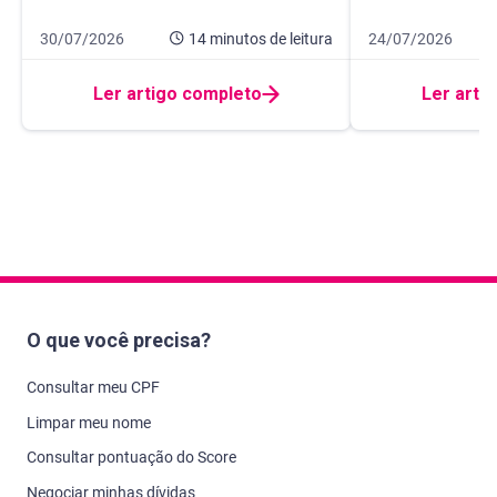
Data de publicação 30 de julho de 2026
14 minutos de leitura
Data de publicação
9 minutos de leitur
30/07/2026
14 minutos
de leitura
24/07/2026
Ler artigo completo
Ler arti
O que você precisa?
Consultar meu CPF
Limpar meu nome
Consultar pontuação do Score
Negociar minhas dívidas