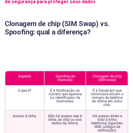
de segurança para proteger seus dados
Clonagem de chip (SIM Swap) vs.
Spoofing: qual a diferença?
Aspecto
Spoofing de
Clonagem de chip
chamada
(SIM swap)
O que é?
É a falsificação do
É a fraude em que
número que aparece
criminosos ativam o
no identificador de
número de telefone
chamadas.
da vítima em outro
chip.
Acesso à linha
Não há acesso real à
Há acesso direto e
linha, ao chip ou aos
total à linha
dados da vítima.
telefônica (ligações,
SMS, códigos de
verificação).