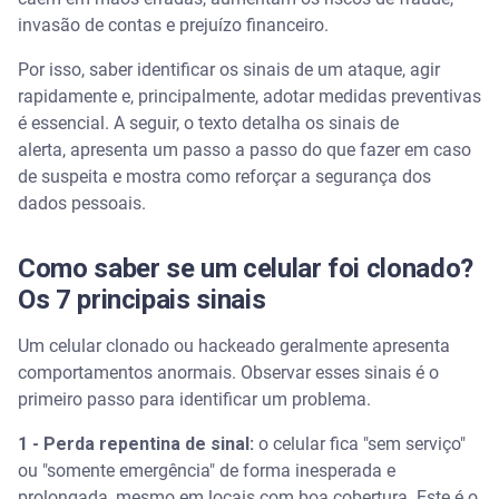
invasão de contas e prejuízo financeiro.
Clonagem de chip (SIM Swap) vs. Spoofing: qual a
diferença?
Por isso, saber identificar os sinais de um ataque, agir
rapidamente e, principalmente, adotar medidas preventivas
Como se proteger contra a clonagem e fraudes no
celular?
é essencial. A seguir, o texto detalha os sinais de
alerta, apresenta um passo a passo do que fazer em caso
de suspeita e mostra como reforçar a segurança dos
Assista | Sempre Alerta: como evitar que seu celular
seja clonado
dados pessoais.
Vá além da prevenção: monitore seus dados em
Como saber se um celular foi clonado?
tempo real
Os 7 principais sinais
Perguntas frequentes sobre celular clonado
Um celular clonado ou hackeado geralmente apresenta
comportamentos anormais. Observar esses sinais é o
Tem como saber se o celular foi clonado?
primeiro passo para identificar um problema.
Quando a pessoa clona o celular, o que acontece?
1 - Perda repentina de sinal:
o celular fica "sem serviço"
ou "somente emergência" de forma inesperada e
Para que serve o código *#21#?
prolongada, mesmo em locais com boa cobertura. Este é o