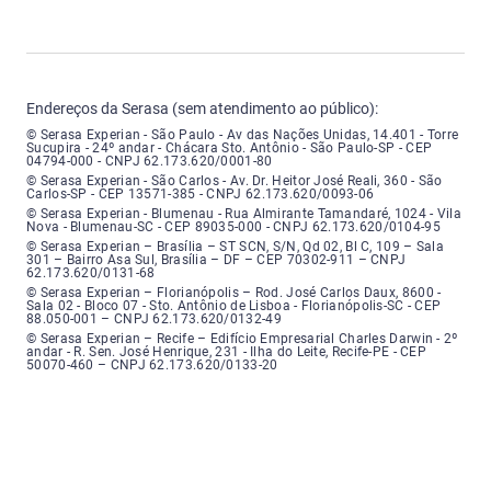
Endereços da Serasa (sem atendimento ao público):
Serasa Experian - São Paulo - Endereço: Avenida das Nações Unidas, núme
© Serasa Experian - São Paulo - Av das Nações Unidas, 14.401 - Torre
Sucupira - 24º andar - Chácara Sto. Antônio - São Paulo-SP - CEP
04794-000 - CNPJ 62.173.620/0001-80
Serasa Experian - São Carlos - Endereço: Avenida Doutor Heitor José Real
© Serasa Experian - São Carlos - Av. Dr. Heitor José Reali, 360 - São
Carlos-SP - CEP 13571-385 - CNPJ 62.173.620/0093-06
Serasa Experian - Blumenau - Endereço: Rua Almirante Tamandaré, número
© Serasa Experian - Blumenau - Rua Almirante Tamandaré, 1024 - Vila
Nova - Blumenau-SC - CEP 89035-000 - CNPJ 62.173.620/0104-95
Serasa Experian - Brasília, Endereço: Setor Comercial Norte, sem número, e
© Serasa Experian – Brasília – ST SCN, S/N, Qd 02, Bl C, 109 – Sala
301 – Bairro Asa Sul, Brasília – DF – CEP 70302-911 – CNPJ
62.173.620/0131-68
Serasa Experian - Florianópolis, Endereço: Rodovia José Carlos, número 8
© Serasa Experian – Florianópolis – Rod. José Carlos Daux, 8600 -
Sala 02 - Bloco 07 - Sto. Antônio de Lisboa - Florianópolis-SC - CEP
88.050-001 – CNPJ 62.173.620/0132-49
Serasa Experian - Recife, Endereço: Edifício Empresarial Charles Darwin,
© Serasa Experian – Recife – Edifício Empresarial Charles Darwin - 2º
andar - R. Sen. José Henrique, 231 - Ilha do Leite, Recife-PE - CEP
50070-460 – CNPJ 62.173.620/0133-20