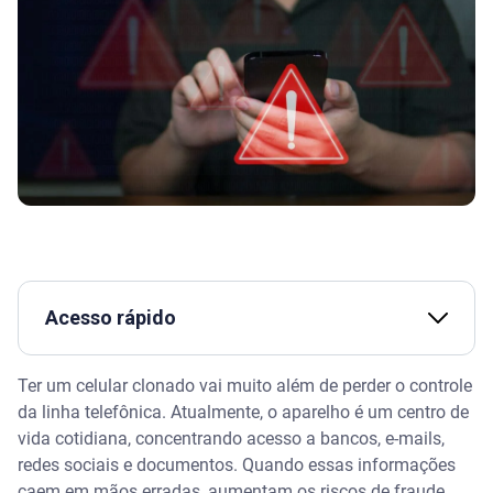
Acesso rápido
Como saber se um celular foi clonado? Os 7
Ter um celular clonado vai muito além de perder o controle
principais sinais
da linha telefônica. Atualmente, o aparelho é um centro de
vida cotidiana, concentrando acesso a bancos, e-mails,
O que fazer se o celular for clonado? Passo a passo
redes sociais e documentos. Quando essas informações
de ação imediata
caem em mãos erradas, aumentam os riscos de fraude,