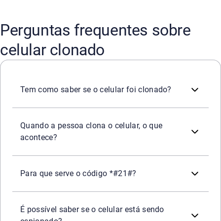
Perguntas frequentes sobre
celular clonado
Sim. Os principais sinais incluem a perda repentina de si
Tem como saber se o celular foi clonado?
Se for a clonagem do chip (SIM swap), o criminoso passa a
Quando a pessoa clona o celular, o que
acontece?
Este código serve para verificar se o encaminhamento de
Para que serve o código *#21#?
Sim. Sinais de que um software espião (spyware) pode es
É possível saber se o celular está sendo