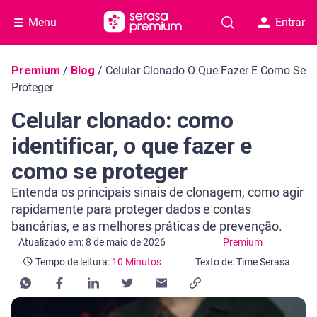
Menu
Entrar
Navegação do blog
Premium
/
Blog
/
Celular Clonado O Que Fazer E Como Se
Proteger
Celular clonado: como
identificar, o que fazer e
como se proteger
Entenda os principais sinais de clonagem, como agir
rapidamente para proteger dados e contas
bancárias, e as melhores práticas de prevenção.
Categoria Premium
Tempo de leitura: 10 Minutos
Atualizado em: 8 de maio de 2026
Premium
Tempo de leitura:
10 Minutos
Texto de: Time Serasa