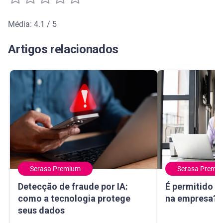
Média: 4.1 / 5
Média de avaliação: 4.1 de 5
Artigos relacionados
Serasa Premium
Serasa Premi
Detecção de fraude por IA: como a tecnologia protege seu
É permitido usa
Detecção de fraude por IA:
É permitido u
como a tecnologia protege
na empresa? E
seus dados