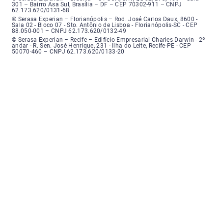
301 – Bairro Asa Sul, Brasília – DF – CEP 70302-911 – CNPJ
62.173.620/0131-68
Serasa Experian - Florianópolis, Endereço: Rodovia José Carlos, número 8
© Serasa Experian – Florianópolis – Rod. José Carlos Daux, 8600 -
Sala 02 - Bloco 07 - Sto. Antônio de Lisboa - Florianópolis-SC - CEP
88.050-001 – CNPJ 62.173.620/0132-49
Serasa Experian - Recife, Endereço: Edifício Empresarial Charles Darwin,
© Serasa Experian – Recife – Edifício Empresarial Charles Darwin - 2º
andar - R. Sen. José Henrique, 231 - Ilha do Leite, Recife-PE - CEP
50070-460 – CNPJ 62.173.620/0133-20