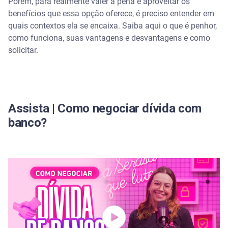
Porém, para realmente valer a pena e aproveitar os
Como solicitar o penhor da Caixa
benefícios que essa opção oferece, é preciso entender em
quais contextos ela se encaixa. Saiba aqui o que é penhor,
Outras alternativas de crédito
como funciona, suas vantagens e desvantagens e como
solicitar.
FAQ
Quem pode contratar o Caixa penhor?
É necessário possuir conta na Caixa?
Assista | Como negociar dívida com
banco?
É possível contratar o penhor mesmo com o nome
sujo?
Qual é o valor pago pelo penhor do bem?
Conte com a Serasa para encontrar o melhor
crédito