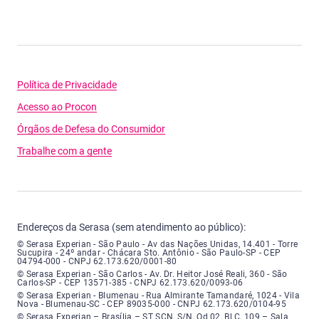
Política de Privacidade
Acesso ao Procon
Órgãos de Defesa do Consumidor
Trabalhe com a gente
Endereços da Serasa (sem atendimento ao público):
Serasa Experian - São Paulo - Endereço: Avenida das Nações Unidas, núme
© Serasa Experian - São Paulo - Av das Nações Unidas, 14.401 - Torre
Sucupira - 24º andar - Chácara Sto. Antônio - São Paulo-SP - CEP
04794-000 - CNPJ 62.173.620/0001-80
Serasa Experian - São Carlos - Endereço: Avenida Doutor Heitor José Real
© Serasa Experian - São Carlos - Av. Dr. Heitor José Reali, 360 - São
Carlos-SP - CEP 13571-385 - CNPJ 62.173.620/0093-06
Serasa Experian - Blumenau - Endereço: Rua Almirante Tamandaré, número
© Serasa Experian - Blumenau - Rua Almirante Tamandaré, 1024 - Vila
Nova - Blumenau-SC - CEP 89035-000 - CNPJ 62.173.620/0104-95
Serasa Experian - Brasília, Endereço: Setor Comercial Norte, sem número, e
© Serasa Experian – Brasília – ST SCN, S/N, Qd 02, Bl C, 109 – Sala