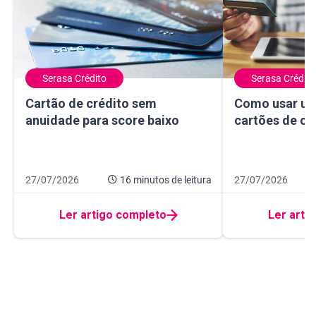
Serasa Crédito
Serasa Crédito
Cartão de crédito sem anuidade para score baixo
Como usar um ma
Cartão de crédito sem
Como usar um
anuidade para score baixo
cartões de cr
Data de publicação 27 de julho de 2026
16 minutos de leitura
Data de publicação
10 minutos de leit
27/07/2026
16 minutos
de leitura
27/07/2026
Ler artigo completo
Ler arti