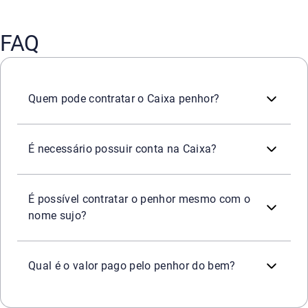
FAQ
O penhor é destinado a pessoa física.
Quem pode contratar o Caixa penhor?
Não. Qualquer cidadão, acima de 18 anos, pode contratar
É necessário possuir conta na Caixa?
Sim. Mesmo que tenha restrições cadastrais, é possível c
É possível contratar o penhor mesmo com o
nome sujo?
Quem é cliente Caixa pode conseguir um empréstimo que
Qual é o valor pago pelo penhor do bem?