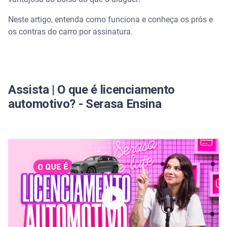
Vantagens do carro por assinatura
Neste artigo, entenda como funciona e conheça os prós e
os contras do carro por assinatura.
Desvantagens do carro por assinatura
Carro por assinatura, compra ou leasing: quais as
diferenças?
Assista | O que é licenciamento
Para quem o carro por assinatura é uma boa
opção?
automotivo? - Serasa Ensina
Conheça a Carteira Digital Serasa e organize sua
vida financeira em um só lugar