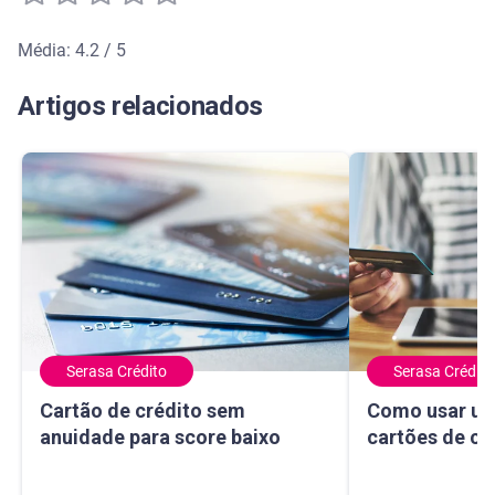
Média: 4.2 / 5
Média de avaliação: 4.2 de 5
Artigos relacionados
Serasa Crédito
Serasa Crédito
Cartão de crédito sem anuidade para score baixo
Como usar um ma
Cartão de crédito sem
Como usar um
anuidade para score baixo
cartões de cr