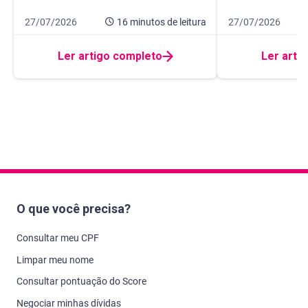
Data de publicação 27 de julho de 2026
16 minutos de leitura
Data de publicação
10 minutos de leit
27/07/2026
16 minutos
de leitura
27/07/2026
Ler artigo completo
Ler arti
O que você precisa?
Consultar meu CPF
Limpar meu nome
Consultar pontuação do Score
Negociar minhas dívidas