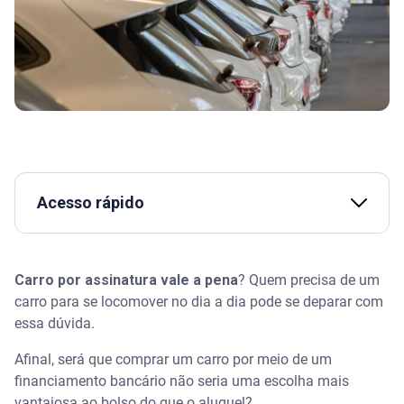
Acesso rápido
Assista | O que é licenciamento automotivo? -
Serasa Ensina
Carro por assinatura vale a pena
? Quem precisa de um
carro para se locomover no dia a dia pode se deparar com
O que é um carro por assinatura e como funciona?
essa dúvida.
Afinal, carro por assinatura vale a pena? Quais as
Afinal, será que comprar um carro por meio de um
vantagens e as desvantagens?
financiamento bancário não seria uma escolha mais
vantajosa ao bolso do que o aluguel?