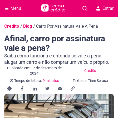
Menu
Entrar
Navegação do blog
Credito
/
Blog
/
Carro Por Assinatura Vale A Pena
Afinal, carro por assinatura
vale a pena?
Saiba como funciona e entenda se vale a pena
alugar um carro e não comprar um veículo próprio.
Categoria Crédito
Tempo de leitura: 9 minutos
Publicado em: 17 de dezembro de
Crédito
2024
Tempo de leitura:
9 minutos
Texto de: Time Serasa