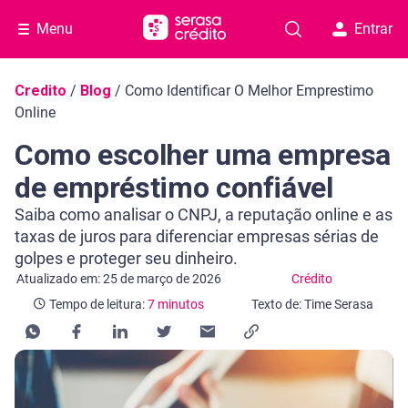
Menu
Entrar
Navegação do blog
Credito
/
Blog
/
Como Identificar O Melhor Emprestimo
Online
Como escolher uma empresa
de empréstimo confiável
Saiba como analisar o CNPJ, a reputação online e as
taxas de juros para diferenciar empresas sérias de
golpes e proteger seu dinheiro.
Categoria Crédito
Tempo de leitura: 7 minutos
Atualizado em: 25 de março de 2026
Crédito
Tempo de leitura:
7 minutos
Texto de: Time Serasa