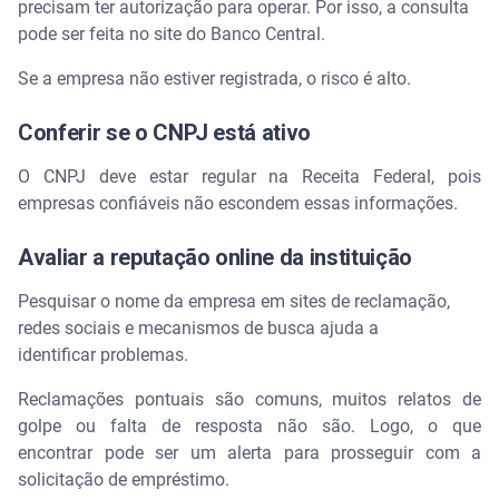
precisam ter autorização para operar. Por isso, a consulta
Qual empresa libera empréstimo na hora?
pode ser feita no site do Banco Central.
Se a empresa não estiver registrada, o risco é alto.
Qual o melhor aplicativo para pegar empréstimo?
Conferir se o CNPJ está ativo
É seguro pegar empréstimo pela internet?
O CNPJ deve estar regular na Receita Federal, pois
Qual aplicativo empresta R$ 100 na hora?
empresas confiáveis não escondem essas informações.
Avaliar a reputação online da instituição
Pesquisar o nome da empresa em sites de reclamação,
redes sociais e mecanismos de busca ajuda a
identificar problemas.
Reclamações pontuais são comuns, muitos relatos de
golpe ou falta de resposta não são. Logo, o que
encontrar pode ser um alerta para prosseguir com a
solicitação de empréstimo.