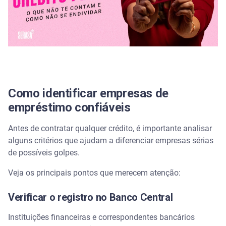
Contato exclusivo por WhatsApp
O que você precisa saber antes de solicitar um
empréstimo pessoal
Quais os benefícios de escolher uma empresa de
empréstimo com boa reputação?
Como identificar empresas de
Como o Serasa Crédito pode ajudar a escolher
empréstimo confiáveis
empréstimos seguros?
Antes de contratar qualquer crédito, é importante analisar
Escolher com segurança evita prejuízos futuros
alguns critérios que ajudam a diferenciar empresas sérias
de possíveis golpes.
Perguntas frequentes sobre empréstimo confiável
Veja os principais pontos que merecem atenção:
Qual o site mais confiável para fazer empréstimo?
Verificar o registro no Banco Central
Como saber se a empresa que faz empréstimo é
confiável?
Instituições financeiras e correspondentes bancários