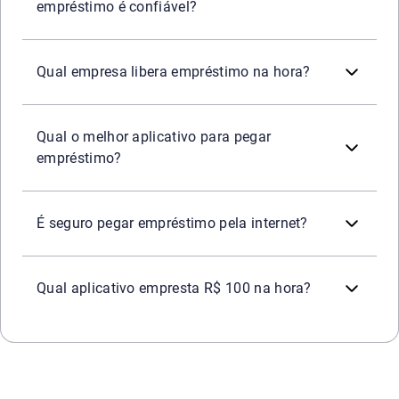
empréstimo é confiável?
Algumas instituições oferecem aprovação rápida, mas se
Qual empresa libera empréstimo na hora?
O melhor é aquele ligado a uma instituição autorizada e
Qual o melhor aplicativo para pegar
empréstimo?
Sim, desde que feito em site oficial ou plataforma reco
É seguro pegar empréstimo pela internet?
Existem aplicativos de microcrédito, mas é essencial veri
Qual aplicativo empresta R$ 100 na hora?