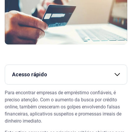
Acesso rápido
Assista | Antes de pegar um empréstimo: dicas de
Para encontrar empresas de empréstimo confiáveis, é
planejamento para NÃO se endividar – Serasa
preciso atenção. Com o aumento da busca por crédito
Ensina
online, também cresceram os golpes envolvendo falsas
financeiras, aplicativos suspeitos e promessas irreais de
Como identificar empresas de empréstimo
confiáveis
dinheiro imediato.