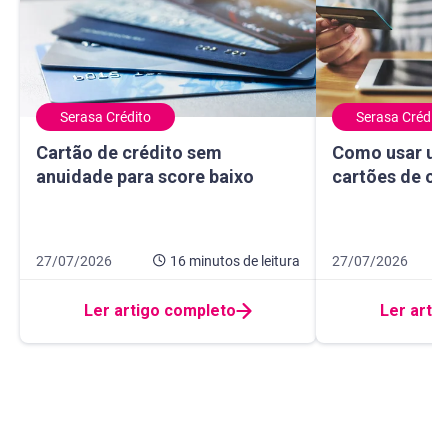
Serasa Crédito
Serasa Crédito
Cartão de crédito sem anuidade para score baixo
Como usar um ma
Cartão de crédito sem
Como usar um
anuidade para score baixo
cartões de cr
Data de publicação 27 de julho de 2026
16 minutos de leitura
Data de publicação
10 minutos de leit
27/07/2026
16 minutos
de leitura
27/07/2026
Ler artigo completo
Ler arti