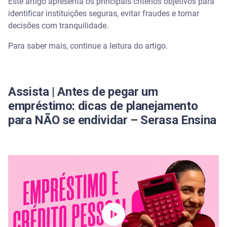
Este artigo apresenta os principais critérios objetivos para
Verificar o registro no Banco Central
identificar instituições seguras, evitar fraudes e tomar
decisões com tranquilidade.
Conferir se o CNPJ está ativo
Para saber mais, continue a leitura do artigo.
Avaliar a reputação online da instituição
Avaliar a transparência nas informações
Assista | Antes de pegar um
empréstimo: dicas de planejamento
Canais oficiais de atendimento
para NÃO se endividar – Serasa Ensina
Quais os sinais de alerta ao escolher uma empresa
de empréstimo?
Cobrança antecipada
Promessa de aprovação garantida
Pressão para pagamento imediato