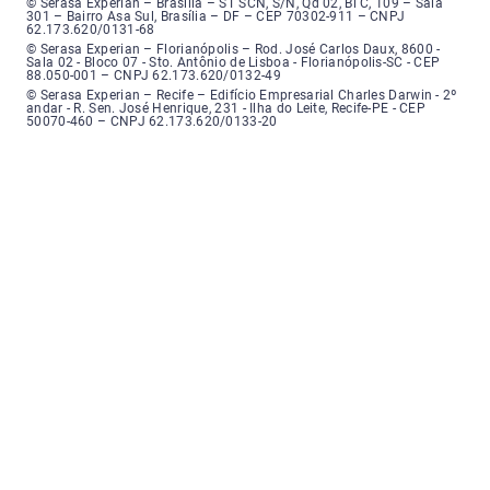
Serasa Experian - Brasília, Endereço: Setor Comercial Norte, sem número, e
© Serasa Experian – Brasília – ST SCN, S/N, Qd 02, Bl C, 109 – Sala
301 – Bairro Asa Sul, Brasília – DF – CEP 70302-911 – CNPJ
62.173.620/0131-68
Serasa Experian - Florianópolis, Endereço: Rodovia José Carlos, número 8
© Serasa Experian – Florianópolis – Rod. José Carlos Daux, 8600 -
Sala 02 - Bloco 07 - Sto. Antônio de Lisboa - Florianópolis-SC - CEP
88.050-001 – CNPJ 62.173.620/0132-49
Serasa Experian - Recife, Endereço: Edifício Empresarial Charles Darwin,
© Serasa Experian – Recife – Edifício Empresarial Charles Darwin - 2º
andar - R. Sen. José Henrique, 231 - Ilha do Leite, Recife-PE - CEP
50070-460 – CNPJ 62.173.620/0133-20