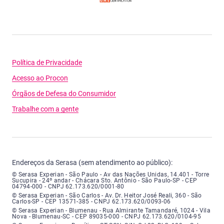
Política de Privacidade
Acesso ao Procon
Órgãos de Defesa do Consumidor
Trabalhe com a gente
Endereços da Serasa (sem atendimento ao público):
Serasa Experian - São Paulo - Endereço: Avenida das Nações Unidas, núme
© Serasa Experian - São Paulo - Av das Nações Unidas, 14.401 - Torre
Sucupira - 24º andar - Chácara Sto. Antônio - São Paulo-SP - CEP
04794-000 - CNPJ 62.173.620/0001-80
Serasa Experian - São Carlos - Endereço: Avenida Doutor Heitor José Real
© Serasa Experian - São Carlos - Av. Dr. Heitor José Reali, 360 - São
Carlos-SP - CEP 13571-385 - CNPJ 62.173.620/0093-06
Serasa Experian - Blumenau - Endereço: Rua Almirante Tamandaré, número
© Serasa Experian - Blumenau - Rua Almirante Tamandaré, 1024 - Vila
Nova - Blumenau-SC - CEP 89035-000 - CNPJ 62.173.620/0104-95