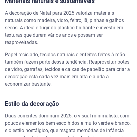
Materiais naturais e sustentáveis
para economizar
A decoração de Natal para 2025 valoriza materiais
Onde comprar materiais baratos
naturais como madeira, vidro, feltro, lã, pinhas e galhos
secos. A ideia é fugir do plástico brilhante e investir em
Reaproveitamento de materiais
texturas que durem vários anos e possam ser
reaproveitadas.
Iluminação de Natal: como economizar energia
Papel reciclado, tecidos naturais e enfeites feitos à mão
LED é mais econômico que pisca-pisca tradicional
também fazem parte dessa tendência. Reaproveitar potes
de vidro, garrafas, tecidos e caixas de papelão para criar a
Dicas para reduzir a conta de luz em dezembro
decoração está cada vez mais em alta e ajuda a
economizar bastante.
Dicas para transformar espaços pequenos com
decoração de Natal
Estilo da decoração
O que devo colocar na decoração de Natal em
casa?
Duas correntes dominam 2025: o visual minimalista, com
poucos elementos bem escolhidos e muito verde e branco,
e o estilo nostálgico, que resgata memórias de infância
Itens essenciais