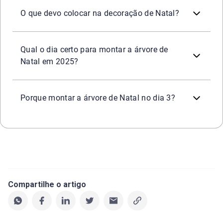
Os itens essenciais são árvore de Natal, guirlanda na por
O que devo colocar na decoração de Natal?
Em 2025, o primeiro domingo do Advento é 30 de novembr
Qual o dia certo para montar a árvore de
Natal em 2025?
O dia 3 de dezembro aparece em algumas tradições porq
Porque montar a árvore de Natal no dia 3?
Compartilhe o artigo