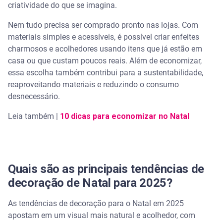
criatividade do que se imagina.
Estilo da decoração
Nem tudo precisa ser comprado pronto nas lojas. Com
materiais simples e acessíveis, é possível criar enfeites
Quando montar a decoração de Natal em 2025?
charmosos e acolhedores usando itens que já estão em
casa ou que custam poucos reais. Além de economizar,
Data tradicional para montar a árvore
essa escolha também contribui para a sustentabilidade,
reaproveitando materiais e reduzindo o consumo
Por que algumas pessoas montam no dia 3 de
desnecessário.
dezembro?
Leia também |
10 dicas para economizar no Natal
Como fazer decoração de Natal simples e fácil
1. Árvore de Natal alternativa
Quais são as principais tendências de
2. Capa para porta de Natal com TNT
decoração de Natal para 2025?
3. Guirlanda de cabide com bolas
As tendências de decoração para o Natal em 2025
apostam em um visual mais natural e acolhedor, com
4. Potes de vidro com luzes LED