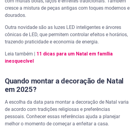
com muitas bolas, laços e enfeites tradicionais. Também
cresce a mistura de peças antigas com toques modernos e
Prioridades por ambiente
dourados.
Organize suas finanças para aproveitar o Natal
Outra novidade são as luzes LED inteligentes e árvores
com tranquilidade
cônicas de LED, que permitem controlar efeitos e horários,
trazendo praticidade e economia de energia.
Perguntas frequentes sobre decoração de Natal
Leia também |
11 dicas para um Natal em família
Quando tem que montar a decoração de Natal?
inesquecível
O que devo colocar na decoração de Natal?
Quando montar a decoração de Natal
Qual o dia certo para montar a árvore de Natal em
em 2025?
2025?
A escolha da data para montar a decoração de Natal varia
Porque montar a árvore de Natal no dia 3?
de acordo com tradições religiosas e preferências
pessoais. Conhecer essas referências ajuda a planejar
melhor o momento de começar a enfeitar a casa.