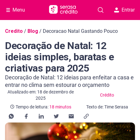
Menu
Entrar
Navegação do blog
Credito
/
Blog
/
Decoracao Natal Gastando Pouco
Decoração de Natal: 12
ideias simples, baratas e
criativas para 2025
Decoração de Natal: 12 ideias para enfeitar a casa e
entrar no clima sem estourar o orçamento
Categoria Crédito
Tempo de leitura: 18 minutos
Atualizado em: 18 de dezembro de
Crédito
2025
Tempo de leitura:
18 minutos
Texto de: Time Serasa