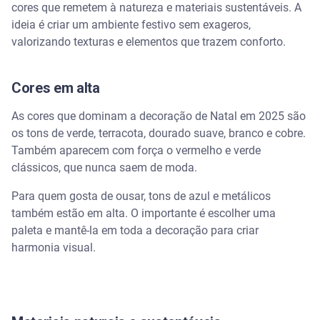
cores que remetem à natureza e materiais sustentáveis. A
ideia é criar um ambiente festivo sem exageros,
5. Enfeites com pinhas
valorizando texturas e elementos que trazem conforto.
6. Decoração com velas
Cores em alta
7. Arranjos com frutas secas
As cores que dominam a decoração de Natal em 2025 são
os tons de verde, terracota, dourado suave, branco e cobre.
8. Luzes de LED econômicas
Também aparecem com força o vermelho e verde
clássicos, que nunca saem de moda.
9. Cordões decorativos
Para quem gosta de ousar, tons de azul e metálicos
10. Enfeites de Papai Noel
também estão em alta. O importante é escolher uma
paleta e mantê-la em toda a decoração para criar
11. Estrelas de papelão
harmonia visual.
12. Bonecos de neve feitos em casa
Decoração de Natal barata: materiais e truques