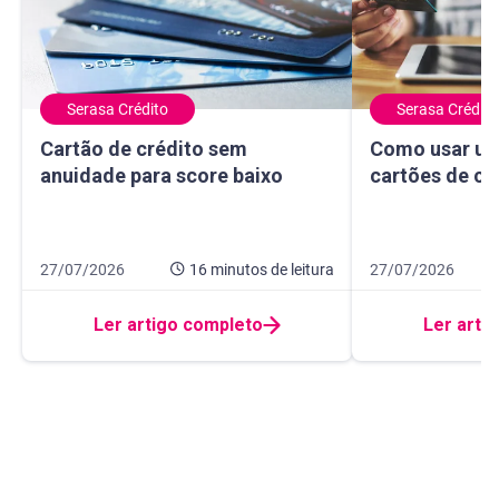
Serasa Crédito
Serasa Crédito
Cartão de crédito sem anuidade para score baixo
Como usar um ma
Cartão de crédito sem
Como usar um
anuidade para score baixo
cartões de cr
Data de publicação 27 de julho de 2026
16 minutos de leitura
Data de publicação
10 minutos de leit
27/07/2026
16 minutos
de leitura
27/07/2026
Ler artigo completo
Ler arti