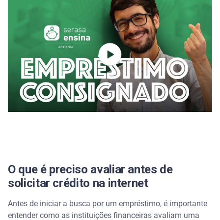
Perguntas frequentes sobre empréstimo pessoal
online
É seguro contratar um empréstimo pessoal pela
internet?
As empresas podem exigir depósito antecipado
para liberação do dinheiro?
Como o Open Finance ajuda a conseguir juros mais
baixos?
O que é preciso avaliar antes de
solicitar crédito na internet
Antes de iniciar a busca por um empréstimo, é importante
entender como as instituições financeiras avaliam uma