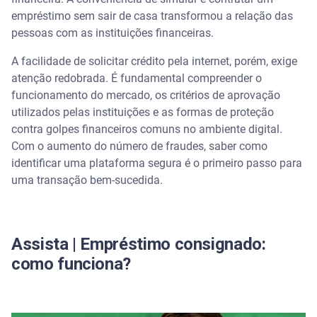
online
empréstimo sem sair de casa transformou a relação das
pessoas com as instituições financeiras.
Fatores que influenciam na aprovação do pedido
A facilidade de solicitar crédito pela internet, porém, exige
Como o Open Finance pode reduzir as taxas de
atenção redobrada. É fundamental compreender o
juros
funcionamento do mercado, os critérios de aprovação
utilizados pelas instituições e as formas de proteção
Compartilhamento seguro de histórico financeiro
contra golpes financeiros comuns no ambiente digital.
Com o aumento do número de fraudes, saber como
Benefícios na personalização das ofertas de crédito
identificar uma plataforma segura é o primeiro passo para
uma transação bem-sucedida.
Cuidados indispensáveis para identificar fraudes e
evitar golpes
Proibição de cobranças e depósitos antecipados
Assista | Empréstimo consignado:
como funciona?
Verificação de canais oficiais e segurança do site
Serasa Crédito: comparação de empréstimo de
forma simples e segura