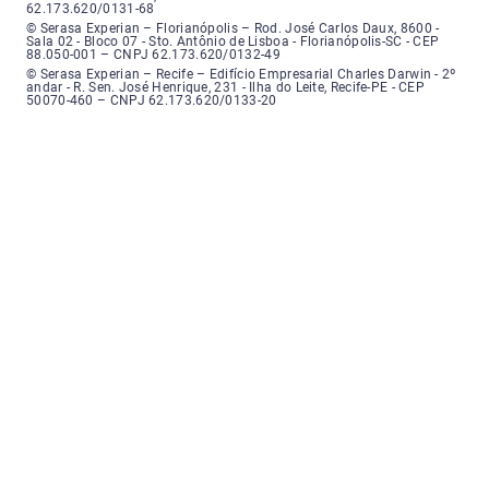
62.173.620/0131-68
Serasa Experian - Florianópolis, Endereço: Rodovia José Carlos, número 8
© Serasa Experian – Florianópolis – Rod. José Carlos Daux, 8600 -
Sala 02 - Bloco 07 - Sto. Antônio de Lisboa - Florianópolis-SC - CEP
88.050-001 – CNPJ 62.173.620/0132-49
Serasa Experian - Recife, Endereço: Edifício Empresarial Charles Darwin,
© Serasa Experian – Recife – Edifício Empresarial Charles Darwin - 2º
andar - R. Sen. José Henrique, 231 - Ilha do Leite, Recife-PE - CEP
50070-460 – CNPJ 62.173.620/0133-20