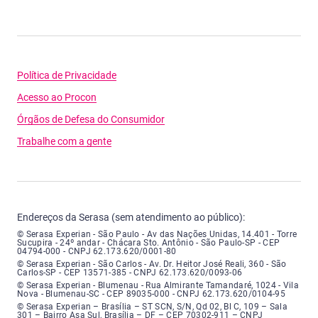
Política de Privacidade
Acesso ao Procon
Órgãos de Defesa do Consumidor
Trabalhe com a gente
Endereços da Serasa (sem atendimento ao público):
Serasa Experian - São Paulo - Endereço: Avenida das Nações Unidas, núme
© Serasa Experian - São Paulo - Av das Nações Unidas, 14.401 - Torre
Sucupira - 24º andar - Chácara Sto. Antônio - São Paulo-SP - CEP
04794-000 - CNPJ 62.173.620/0001-80
Serasa Experian - São Carlos - Endereço: Avenida Doutor Heitor José Real
© Serasa Experian - São Carlos - Av. Dr. Heitor José Reali, 360 - São
Carlos-SP - CEP 13571-385 - CNPJ 62.173.620/0093-06
Serasa Experian - Blumenau - Endereço: Rua Almirante Tamandaré, número
© Serasa Experian - Blumenau - Rua Almirante Tamandaré, 1024 - Vila
Nova - Blumenau-SC - CEP 89035-000 - CNPJ 62.173.620/0104-95
Serasa Experian - Brasília, Endereço: Setor Comercial Norte, sem número, e
© Serasa Experian – Brasília – ST SCN, S/N, Qd 02, Bl C, 109 – Sala
301 – Bairro Asa Sul, Brasília – DF – CEP 70302-911 – CNPJ