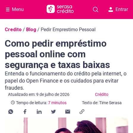
Menu
Entrar
Navegação do blog
Credito
/
Blog
/
Pedir Emprestimo Pessoal
Como pedir empréstimo
pessoal online com
segurança e taxas baixas
Entenda o funcionamento do crédito pela internet, o
papel do Open Finance e os cuidados para evitar
fraudes.
Categoria Crédito
Tempo de leitura: 7 minutos
Atualizado em: 9 de julho de 2026
Crédito
Tempo de leitura:
7 minutos
Texto de: Time Serasa