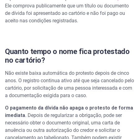
Ele comprova publicamente que um título ou documento
de dívida foi apresentado ao cartório e não foi pago ou
Dívida protestada prescreve para cobrança judicial?
aceito nas condições registradas.
Como consultar protesto gratuitamente com o CPF
Quais são as consequências de manter um protesto
ativo?
Quanto tempo o nome fica protestado
no cartório?
Consulte a situação do CPF nos canais oficiais da
Serasa
Não existe baixa automática do protesto depois de cinco
anos. O registro continua ativo até que seja cancelado pelo
Perguntas frequentes nome protestado no cartório
cartório, por solicitação de uma pessoa interessada e com
a documentação exigida para o caso.
Quanto tempo um protesto fica no cartório?
O pagamento da dívida não apaga o protesto de forma
O protesto sai sozinho depois de cinco anos?
imediata
. Depois de regularizar a obrigação, pode ser
necessário obter o documento original, uma carta de
Qual é a diferença entre CPF negativado e nome
anuência ou outra autorização do credor e solicitar o
protestado?
cancelamento ao tabelionato. Também podem existir