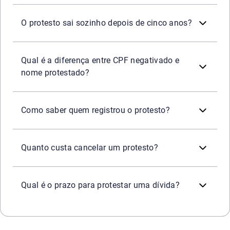
Não. O prazo de cinco anos se refere às informações neg
O protesto sai sozinho depois de cinco anos?
A negativação é um registro em cadastro de proteção ao c
Qual é a diferença entre CPF negativado e
nome protestado?
A consulta gratuita da CENPROT informa em qual cartório ex
Como saber quem registrou o protesto?
Os emolumentos variam conforme o estado, o cartório e as
Quanto custa cancelar um protesto?
O prazo pode variar conforme o tipo de título, a obrigaçã
Qual é o prazo para protestar uma dívida?