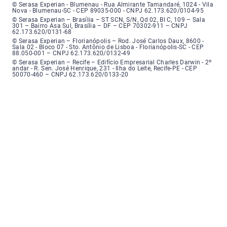
Serasa Experian - Blumenau - Endereço: Rua Almirante Tamandaré, número
© Serasa Experian - Blumenau - Rua Almirante Tamandaré, 1024 - Vila
Nova - Blumenau-SC - CEP 89035-000 - CNPJ 62.173.620/0104-95
Serasa Experian - Brasília, Endereço: Setor Comercial Norte, sem número, e
© Serasa Experian – Brasília – ST SCN, S/N, Qd 02, Bl C, 109 – Sala
301 – Bairro Asa Sul, Brasília – DF – CEP 70302-911 – CNPJ
62.173.620/0131-68
Serasa Experian - Florianópolis, Endereço: Rodovia José Carlos, número 8
© Serasa Experian – Florianópolis – Rod. José Carlos Daux, 8600 -
Sala 02 - Bloco 07 - Sto. Antônio de Lisboa - Florianópolis-SC - CEP
88.050-001 – CNPJ 62.173.620/0132-49
Serasa Experian - Recife, Endereço: Edifício Empresarial Charles Darwin,
© Serasa Experian – Recife – Edifício Empresarial Charles Darwin - 2º
andar - R. Sen. José Henrique, 231 - Ilha do Leite, Recife-PE - CEP
50070-460 – CNPJ 62.173.620/0133-20