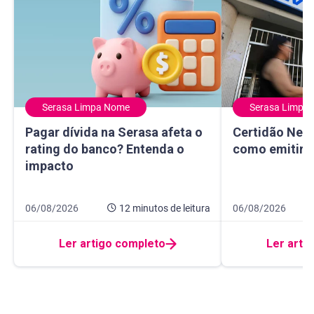
Serasa Limpa Nome
Serasa Limpa
Pagar dívida na Serasa afeta o rating do banco? Entenda 
Certidão Negativ
Pagar dívida na Serasa afeta o
Certidão Nega
rating do banco? Entenda o
como emitir e
impacto
Data de publicação 6 de agosto de 2026
12 minutos de leitura
Data de publicaçã
8 minutos de leitur
06/08/2026
12 minutos
de leitura
06/08/2026
Ler artigo completo
Ler arti