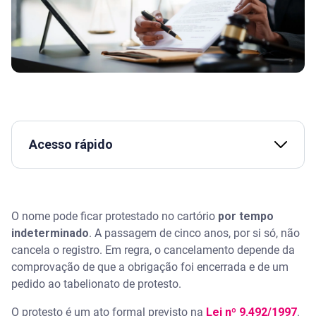
Acesso rápido
Quanto tempo o nome fica protestado no cartório?
O nome pode ficar protestado no cartório
por tempo
O nome sai do cartório em cinco anos assim como
acontece com a negativação?
indeterminado
. A passagem de cinco anos, por si só, não
cancela o registro. Em regra, o cancelamento depende da
Como cancelar um protesto antigo
comprovação de que a obrigação foi encerrada e de um
pedido ao tabelionato de protesto.
Quanto tempo o cartório demora para registrar o
protesto?
O protesto é um ato formal previsto na
Lei nº 9.492/1997
.