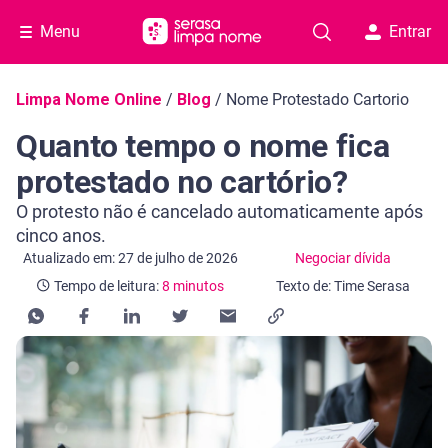
Menu
Entrar
Navegação do blog
Limpa Nome Online
/
Blog
/
Nome Protestado Cartorio
Quanto tempo o nome fica
protestado no cartório?
O protesto não é cancelado automaticamente após
cinco anos.
Categoria Negociar dívida
Tempo de leitura: 8 minutos
Atualizado em: 27 de julho de 2026
Negociar dívida
Tempo de leitura:
8 minutos
Texto de: Time Serasa