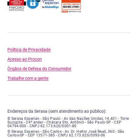
Política de Privacidade
Acesso ao Procon
Órgãos de Defesa do Consumidor
Trabalhe com a gente
Endereços da Serasa (sem atendimento ao público):
Serasa Experian - São Paulo - Endereço: Avenida das Nações Unidas, núme
© Serasa Experian - São Paulo - Av das Nações Unidas, 14.401 - Torre
Sucupira - 24º andar - Chácara Sto. Antônio - São Paulo-SP - CEP
04794-000 - CNPJ 62.173.620/0001-80
Serasa Experian - São Carlos - Endereço: Avenida Doutor Heitor José Real
© Serasa Experian - São Carlos - Av. Dr. Heitor José Reali, 360 - São
Carlos-SP - CEP 13571-385 - CNPJ 62.173.620/0093-06