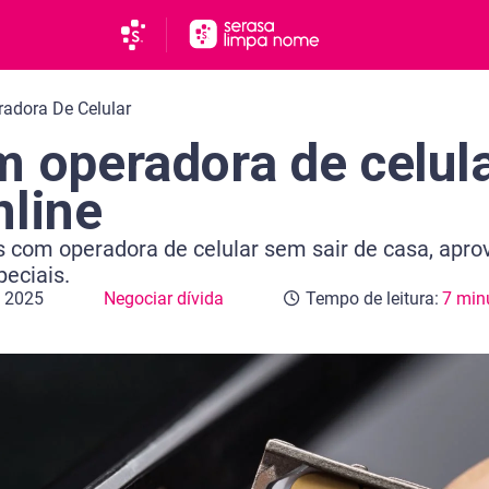
adora De Celular
m operadora de celul
nline
s com operadora de celular sem sair de casa, apro
eciais.
e 2025
Negociar dívida
Tempo de leitura:
7 min