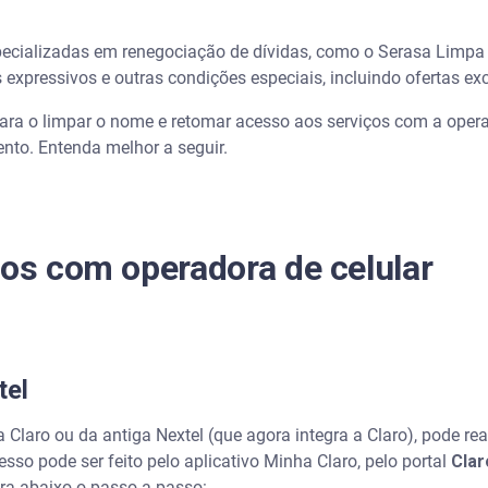
a de celular com até 90% de desconto
ecializadas em renegociação de dívidas, como o Serasa Limpa 
xpressivos e outras condições especiais, incluindo ofertas ex
das com operadora de celular
ra o limpar o nome e retomar acesso aos serviços com a operad
com operadora?
nto. Entenda melhor a seguir.
o CPF?
r meu plano de celular?
tos com operadora de celular
das com operadora de celular no Centro-Oeste?
 com desconto?
tel
Claro ou da antiga Nextel (que agora integra a Claro), pode rea
sso pode ser feito pelo aplicativo Minha Claro, pelo portal
Clar
ra abaixo o passo a passo: