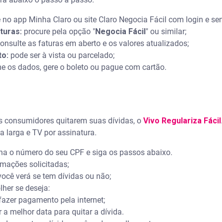
 no app Minha Claro ou site Claro Negocia Fácil com login e se
aturas:
procure pela opção "
Negocia Fácil
" ou similar;
onsulte as faturas em aberto e os valores atualizados;
to:
pode ser à vista ou parcelado;
e os dados, gere o boleto ou pague com cartão.
os consumidores quitarem suas dívidas, o
Vivo Regulariza Fácil
nda larga e TV por assinatura.
enha o número do seu CPF e siga os passos abaixo.
ormações solicitadas;
você verá se tem dívidas ou não;
olher se deseja:
 fazer pagamento pela internet;
a melhor data para quitar a dívida.