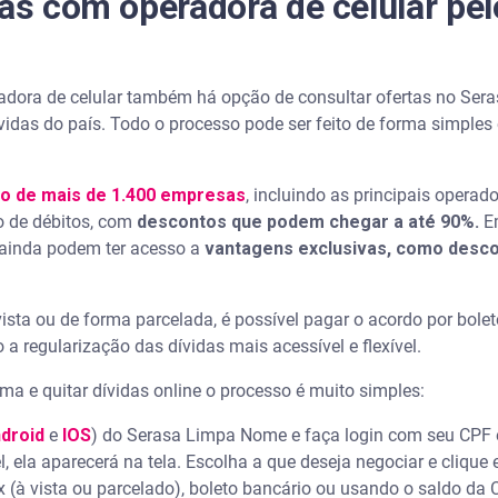
das com operadora de celular pe
radora de celular também há opção de consultar ofertas no Se
idas do país. Todo o processo pode ser feito de forma simples e
o de mais de 1.400 empresas
, incluindo as principais operad
o de débitos, com
descontos que podem chegar a até 90%.
Em
 ainda podem ter acesso a
vantagens exclusivas, como desco
vista ou de forma parcelada, é possível pagar o acordo por bolet
o a regularização das dívidas mais acessível e flexível.
rma e quitar dívidas online o processo é muito simples:
droid
e
IOS
) do Serasa Limpa Nome e faça login com seu CPF 
, ela aparecerá na tela. Escolha a que deseja negociar e clique 
 (à vista ou parcelado), boleto bancário ou usando o saldo da C