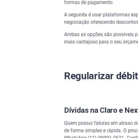
formas de pagamento.
Negocie dívidas com operador
A segunda é usar plataformas esp
negociação oferecendo descontos e
Dúvidas frequentes sobre dívi
Ambas as opções são possíveis pa
Como saber se tenho dívida 
mais vantajoso para o seu orçame
Como ver dívidas na Vivo pel
O que acontece se eu não paga
Regularizar débi
Como obter descontos em dívi
Como limpar o nome na Claro
Dívidas na Claro e Nex
Quem possui faturas em atraso da 
de forma simples e rápida. O proce
WhatsApp (11) 99991-0621. Confi