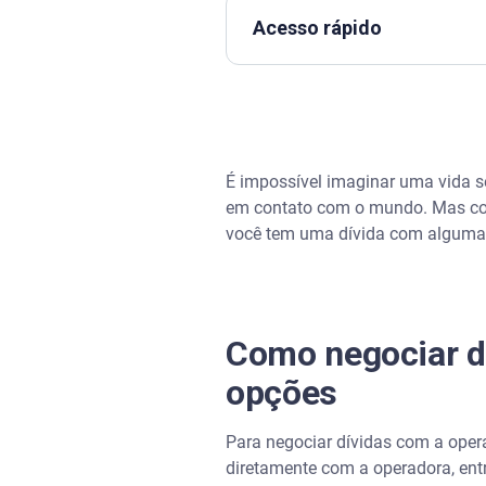
Acesso rápido
Como negociar dívidas com op
Regularizar débitos com opera
É impossível imaginar uma vida sem
Dívidas na Claro e Nextel
em contato com o mundo. Mas como
você tem uma dívida com alguma o
Dívidas na Vivo
Dívidas na Tim
Como negociar dí
Dívidas na Oi
opções
Regularizar dívidas com oper
Para negociar dívidas com a opera
Feirão Serasa Limpa Nome
diretamente com a operadora, ent