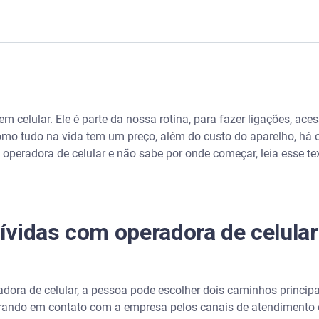
eradora de celular? Entenda as opções
dora de celular
 celular. Ele é parte da nossa rotina, para fazer ligações, aces
 tudo na vida tem um preço, além do custo do aparelho, há o 
peradora de celular e não sabe por onde começar, leia esse te
vidas com operadora de celular
adora de celular pelo Serasa Limpa Nome
dora de celular, a pessoa pode escolher dois caminhos principa
rando em contato com a empresa pelos canais de atendimento ofi