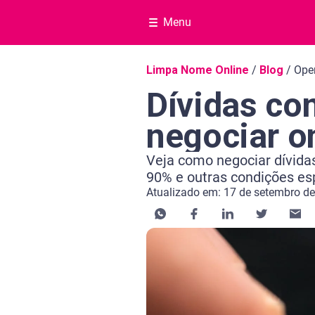
Menu
Navegação do blog
Limpa Nome Online
/
Blog
/
Oper
Dívidas co
negociar o
Veja como negociar dívida
90% e outras condições esp
Atualizado em: 17 de setembro d
Categoria Negociar dívida
Tempo de leitura: 7 minutos