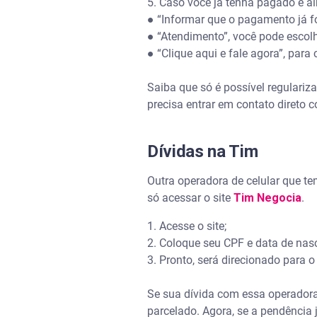
5. Caso você já tenha pagado e ai
●
“Informar que o pagamento já fo
●
“Atendimento”, você pode escolh
●
“Clique aqui e fale agora”, para
Saiba que só é possível regulariz
precisa entrar em contato direto
Dívidas na Tim
Outra operadora de celular que te
só acessar o site
Tim Negocia
.
1. Acesse o site;
2. Coloque seu CPF e data de nas
3. Pronto, será direcionado para o 
Se sua dívida com essa operadora d
parcelado. Agora, se a pendência j