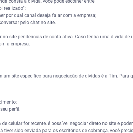
nda consta a dívida, você pode escolher entre:
i realizado”;
er por qual canal deseja falar com a empresa;
 conversar pelo chat no site.
ar no site pendências de conta ativa. Caso tenha uma dívida de
 com a empresa.
m um site específico para negociação de dívidas é a Tim. Para qu
cimento;
seu perfil.
e celular for recente, é possível negociar direto no site e poder
á tiver sido enviada para os escritórios de cobrança, você preci