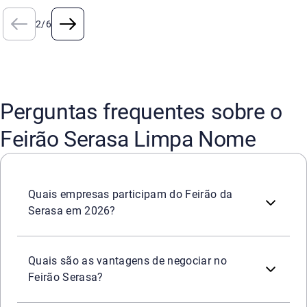
2
/
6
Perguntas frequentes sobre o
Feirão Serasa Limpa Nome
São
mais de 2.200 empresas
que participarão do Feirão 
Quais empresas participam do Feirão da
Serasa em 2026?
Durante o Feirão, ficam disponíveis as
melhores condiçõ
Mais de
2.200 empresas
parceiras
para negociar;
Quais são as vantagens de negociar no
Descontos de até 99%
e parcelamento facilitado;
Feirão Serasa?
Possibilidade de
limpar o nome na hora
pagando dívidas 