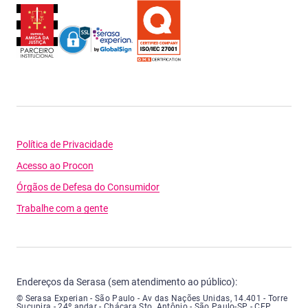
Política de Privacidade
Acesso ao Procon
Órgãos de Defesa do Consumidor
Trabalhe com a gente
Endereços da Serasa (sem atendimento ao público):
Serasa Experian - São Paulo - Endereço: Avenida das Nações Unidas, núme
© Serasa Experian - São Paulo - Av das Nações Unidas, 14.401 - Torre
Sucupira - 24º andar - Chácara Sto. Antônio - São Paulo-SP - CEP