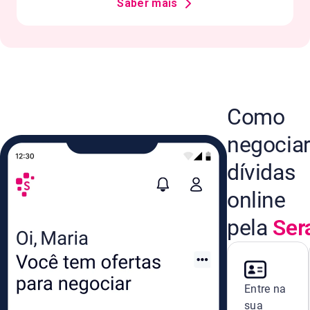
Saber mais
Como
negocia
dívidas
online
pela
Ser
Entre na
sua