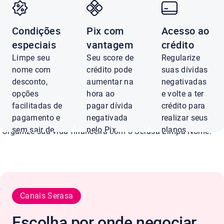
Condições
Pix com
Acesso ao
Negocie dívidas
especiais
vantagem
crédito
Limpe seu
Seu score de
Regularize
Digimais com até
nome com
crédito pode
suas dívidas
desconto,
aumentar na
negativadas
opções
hora ao
e volte a ter
de desconto
facilitadas de
pagar dívida
crédito para
pagamento e
negativada
realizar seus
sem sair de
pelo Pix.
planos.
Organize sua vida financeira com o Serasa Limpa Nome.
casa.
Pagar
Ver
com Pix
ofertas
Negociar
agora
Canais Serasa
Conferir ofertas
Escolha por onde negociar