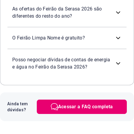
Oportunidade de negociar dívidas de diversos segmentos c
Sim. Durante o período do Feirão Limpa Nome da Serasa,
Praticidade e segurança
em todos os canais oficiais da 
As ofertas do Feirão da Serasa 2026 são
diferentes do resto do ano?
Sim. Participar do
é
totalmente grat
Feirão Serasa Limpa Nome
O Feirão Limpa Nome é gratuito?
Sim. Durante o Feirão ou a qualquer momento é possível
Posso negociar dívidas de contas de energia
e água no Feirão da Serasa 2026?
Ainda tem
Acessar a FAQ completa
dúvidas?