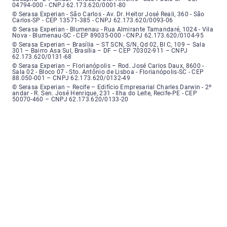
04794-000 - CNPJ 62.173.620/0001-80
Serasa Experian - São Carlos - Endereço: Avenida Doutor Heitor José Real
© Serasa Experian - São Carlos - Av. Dr. Heitor José Reali, 360 - São
Carlos-SP - CEP 13571-385 - CNPJ 62.173.620/0093-06
Serasa Experian - Blumenau - Endereço: Rua Almirante Tamandaré, número
© Serasa Experian - Blumenau - Rua Almirante Tamandaré, 1024 - Vila
Nova - Blumenau-SC - CEP 89035-000 - CNPJ 62.173.620/0104-95
Serasa Experian - Brasília, Endereço: Setor Comercial Norte, sem número, e
© Serasa Experian – Brasília – ST SCN, S/N, Qd 02, Bl C, 109 – Sala
301 – Bairro Asa Sul, Brasília – DF – CEP 70302-911 – CNPJ
62.173.620/0131-68
Serasa Experian - Florianópolis, Endereço: Rodovia José Carlos, número 8
© Serasa Experian – Florianópolis – Rod. José Carlos Daux, 8600 -
Sala 02 - Bloco 07 - Sto. Antônio de Lisboa - Florianópolis-SC - CEP
88.050-001 – CNPJ 62.173.620/0132-49
Serasa Experian - Recife, Endereço: Edifício Empresarial Charles Darwin,
© Serasa Experian – Recife – Edifício Empresarial Charles Darwin - 2º
andar - R. Sen. José Henrique, 231 - Ilha do Leite, Recife-PE - CEP
50070-460 – CNPJ 62.173.620/0133-20