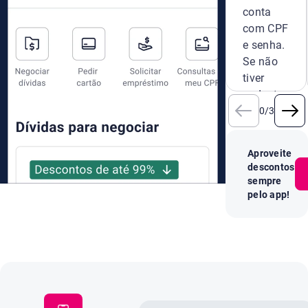
conta
com CPF
e senha.
Se não
tiver
cadastro,
crie um
0
/
3
novo na
hora.
Aproveite
descontos
sempre
pelo app!