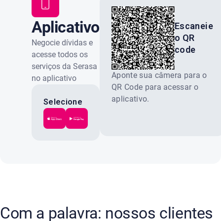
Aplicativo
Escaneie
o QR
Serasa
Negocie dívidas e
code
acesse todos os
serviços da Serasa
Aponte sua câmera para o
no aplicativo
QR Code para acessar o
oficial. Gratuito e
aplicativo.
100% seguro.
Selecione
a loja do
seu
celular:
Com a palavra: nossos clientes