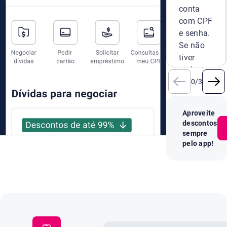
conta
com CPF
e senha.
Se não
tiver
cadastro,
crie um
0
/
3
novo na
hora.
Aproveite
descontos
sempre
pelo app!