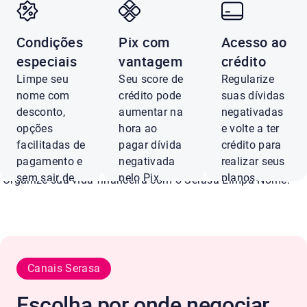
Condições
Pix com
Acesso ao
Negocie dívidas
especiais
vantagem
crédito
Limpe seu
Seu score de
Regularize
Kredilig com até 
nome com
crédito pode
suas dívidas
desconto,
aumentar na
negativadas
opções
hora ao
e volte a ter
de desconto
facilitadas de
pagar dívida
crédito para
pagamento e
negativada
realizar seus
sem sair de
pelo Pix.
planos.
Organize sua vida financeira com o Serasa Limpa Nome.
casa.
Pagar
Ver
com Pix
ofertas
Negociar
agora
Canais Serasa
Conferir ofertas
Escolha por onde negociar