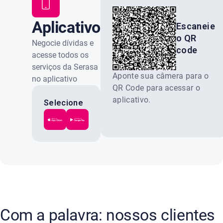
Aplicativo
Escaneie
o QR
Serasa
Negocie dívidas e
code
acesse todos os
serviços da Serasa
Aponte sua câmera para o
no aplicativo
QR Code para acessar o
oficial. Gratuito e
aplicativo.
100% seguro.
Selecione
a loja do
seu
celular:
Com a palavra: nossos clientes