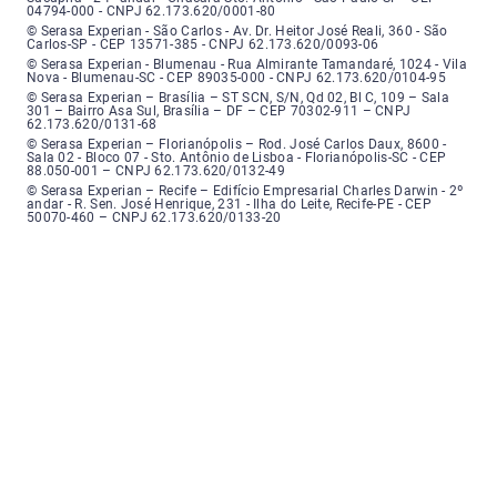
04794-000 - CNPJ 62.173.620/0001-80
Serasa Experian - São Carlos - Endereço: Avenida Doutor Heitor José Real
© Serasa Experian - São Carlos - Av. Dr. Heitor José Reali, 360 - São
Carlos-SP - CEP 13571-385 - CNPJ 62.173.620/0093-06
Serasa Experian - Blumenau - Endereço: Rua Almirante Tamandaré, número
© Serasa Experian - Blumenau - Rua Almirante Tamandaré, 1024 - Vila
Nova - Blumenau-SC - CEP 89035-000 - CNPJ 62.173.620/0104-95
Serasa Experian - Brasília, Endereço: Setor Comercial Norte, sem número, e
© Serasa Experian – Brasília – ST SCN, S/N, Qd 02, Bl C, 109 – Sala
301 – Bairro Asa Sul, Brasília – DF – CEP 70302-911 – CNPJ
62.173.620/0131-68
Serasa Experian - Florianópolis, Endereço: Rodovia José Carlos, número 8
© Serasa Experian – Florianópolis – Rod. José Carlos Daux, 8600 -
Sala 02 - Bloco 07 - Sto. Antônio de Lisboa - Florianópolis-SC - CEP
88.050-001 – CNPJ 62.173.620/0132-49
Serasa Experian - Recife, Endereço: Edifício Empresarial Charles Darwin,
© Serasa Experian – Recife – Edifício Empresarial Charles Darwin - 2º
andar - R. Sen. José Henrique, 231 - Ilha do Leite, Recife-PE - CEP
50070-460 – CNPJ 62.173.620/0133-20