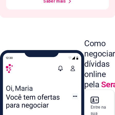
Saber mais
Como
negocia
dívidas
online
pela
Ser
Entre na
sua