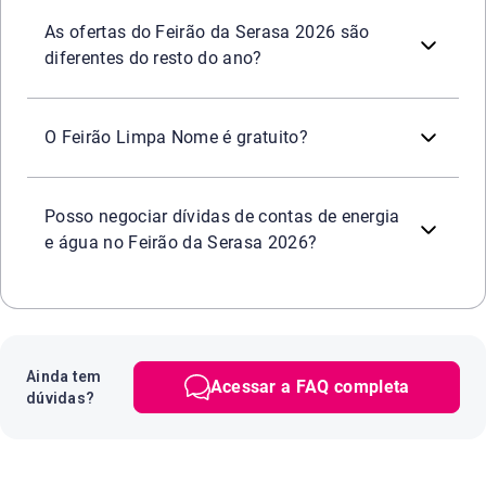
Oportunidade de negociar dívidas de diversos segmentos c
Sim. Durante o período do Feirão Limpa Nome da Serasa,
Praticidade e segurança
em todos os canais oficiais da 
As ofertas do Feirão da Serasa 2026 são
diferentes do resto do ano?
Sim. Participar do
é
totalmente grat
Feirão Serasa Limpa Nome
O Feirão Limpa Nome é gratuito?
Sim. Durante o Feirão ou a qualquer momento é possível
Posso negociar dívidas de contas de energia
e água no Feirão da Serasa 2026?
Ainda tem
Acessar a FAQ completa
dúvidas?