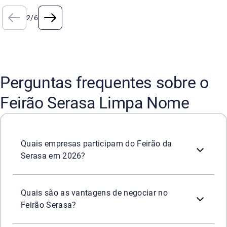
2
/
6
Perguntas frequentes sobre o
Feirão Serasa Limpa Nome
São
mais de 2.200 empresas
que participarão do Feirão 
Quais empresas participam do Feirão da
Serasa em 2026?
Durante o Feirão, ficam disponíveis as
melhores condiçõ
Mais de
2.200 empresas
parceiras
para negociar;
Quais são as vantagens de negociar no
Descontos de até 99%
e parcelamento facilitado;
Feirão Serasa?
Possibilidade de
limpar o nome na hora
pagando dívidas 