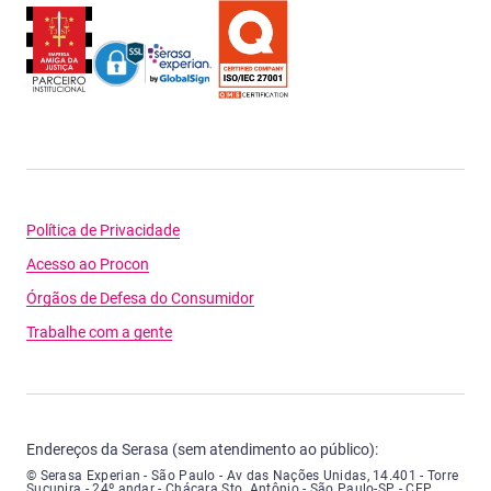
Política de Privacidade
Acesso ao Procon
Órgãos de Defesa do Consumidor
Trabalhe com a gente
Endereços da Serasa (sem atendimento ao público):
Serasa Experian - São Paulo - Endereço: Avenida das Nações Unidas, núme
© Serasa Experian - São Paulo - Av das Nações Unidas, 14.401 - Torre
Sucupira - 24º andar - Chácara Sto. Antônio - São Paulo-SP - CEP