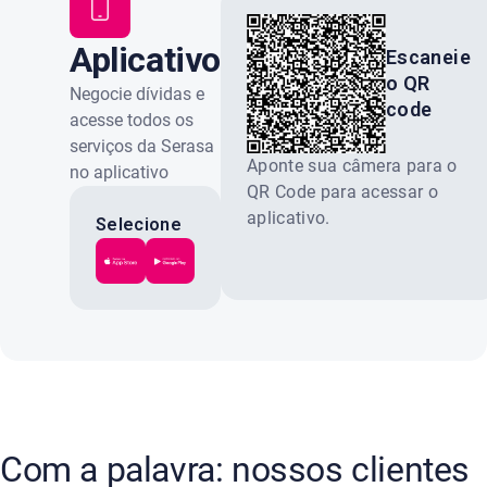
Aplicativo
Escaneie
o QR
Serasa
Negocie dívidas e
code
acesse todos os
serviços da Serasa
Aponte sua câmera para o
no aplicativo
QR Code para acessar o
oficial. Gratuito e
aplicativo.
100% seguro.
Selecione
a loja do
seu celular:
Com a palavra: nossos clientes