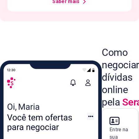
Saber mais
Como
negocia
dívidas
online
pela
Ser
Entre na
sua