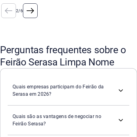
2
/
6
Perguntas frequentes sobre o
Feirão Serasa Limpa Nome
São
mais de 2.200 empresas
que participarão do Feirão
Quais empresas participam do Feirão da
Serasa em 2026?
Durante o Feirão, ficam disponíveis as
melhores condiç
Mais de
2.200 empresas
parceiras
para negociar;
Quais são as vantagens de negociar no
Descontos de até 99%
e parcelamento facilitado;
Feirão Serasa?
Possibilidade de
limpar o nome na hora
pagando dívidas