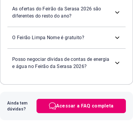
Oportunidade de negociar dívidas de diversos segmentos c
Sim. Durante o período do Feirão Limpa Nome da Serasa,
Praticidade e segurança
em todos os canais oficiais d
As ofertas do Feirão da Serasa 2026 são
diferentes do resto do ano?
Sim. Participar do
é
totalmente gra
Feirão Serasa Limpa Nome
O Feirão Limpa Nome é gratuito?
Sim. Durante o Feirão ou a qualquer momento é possível
Posso negociar dívidas de contas de energia
e água no Feirão da Serasa 2026?
Ainda tem
Acessar a FAQ completa
dúvidas?