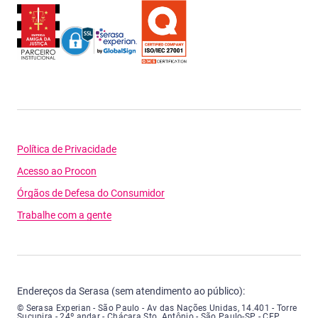
Política de Privacidade
Acesso ao Procon
Órgãos de Defesa do Consumidor
Trabalhe com a gente
Endereços da Serasa (sem atendimento ao público):
Serasa Experian - São Paulo - Endereço: Avenida das Nações Unidas, núme
© Serasa Experian - São Paulo - Av das Nações Unidas, 14.401 - Torre
Sucupira - 24º andar - Chácara Sto. Antônio - São Paulo-SP - CEP