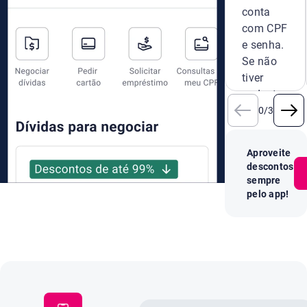
conta
com CPF
e senha.
Se não
tiver
cadastro,
crie um
0
/
3
novo na
hora.
Aproveite
descontos
sempre
pelo app!