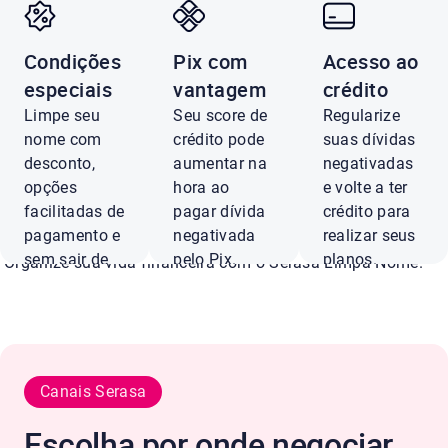
Condições
Pix com
Acesso ao
Negocie dívidas
especiais
vantagem
crédito
Limpe seu
Seu score de
Regularize
Luminova com até
nome com
crédito pode
suas dívidas
desconto,
aumentar na
negativadas
opções
hora ao
e volte a ter
90% de desconto
facilitadas de
pagar dívida
crédito para
pagamento e
negativada
realizar seus
sem sair de
pelo Pix.
planos.
Organize sua vida financeira com o Serasa Limpa Nome.
casa.
Pagar
Ver
com Pix
ofertas
Negociar
agora
Canais Serasa
Conferir ofertas
Escolha por onde negociar