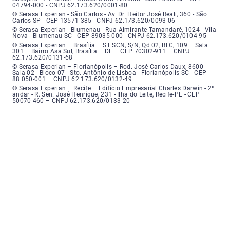
04794-000 - CNPJ 62.173.620/0001-80
Serasa Experian - São Carlos - Endereço: Avenida Doutor Heitor José Real
© Serasa Experian - São Carlos - Av. Dr. Heitor José Reali, 360 - São
Carlos-SP - CEP 13571-385 - CNPJ 62.173.620/0093-06
Serasa Experian - Blumenau - Endereço: Rua Almirante Tamandaré, número
© Serasa Experian - Blumenau - Rua Almirante Tamandaré, 1024 - Vila
Nova - Blumenau-SC - CEP 89035-000 - CNPJ 62.173.620/0104-95
Serasa Experian - Brasília, Endereço: Setor Comercial Norte, sem número, e
© Serasa Experian – Brasília – ST SCN, S/N, Qd 02, Bl C, 109 – Sala
301 – Bairro Asa Sul, Brasília – DF – CEP 70302-911 – CNPJ
62.173.620/0131-68
Serasa Experian - Florianópolis, Endereço: Rodovia José Carlos, número 8
© Serasa Experian – Florianópolis – Rod. José Carlos Daux, 8600 -
Sala 02 - Bloco 07 - Sto. Antônio de Lisboa - Florianópolis-SC - CEP
88.050-001 – CNPJ 62.173.620/0132-49
Serasa Experian - Recife, Endereço: Edifício Empresarial Charles Darwin,
© Serasa Experian – Recife – Edifício Empresarial Charles Darwin - 2º
andar - R. Sen. José Henrique, 231 - Ilha do Leite, Recife-PE - CEP
50070-460 – CNPJ 62.173.620/0133-20