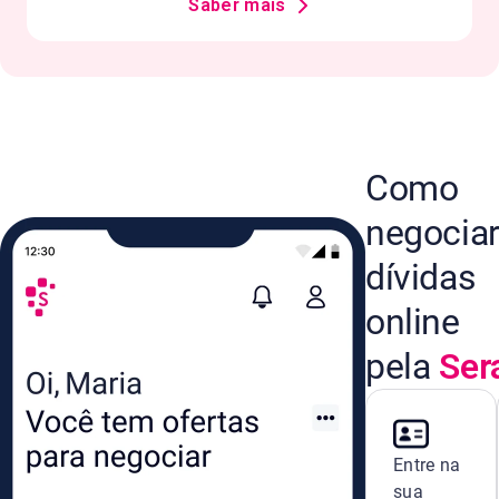
Saber mais
Como
negocia
dívidas
online
pela
Ser
Entre na
sua