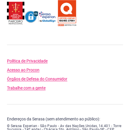
Política de Privacidade
Acesso ao Procon
Órgãos de Defesa do Consumidor
Trabalhe com a gente
Endereços da Serasa (sem atendimento ao público):
Serasa Experian - São Paulo - Endereço: Avenida das Nações Unidas, núme
© Serasa Experian - São Paulo - Av das Nações Unidas, 14.401 - Torre
Sucupira - 24º andar - Chácara Sto. Antônio - São Paulo-SP - CEP