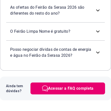
Oportunidade de negociar dívidas de diversos segmentos c
Sim. Durante o período do Feirão Limpa Nome da Serasa,
Praticidade e segurança
em todos os canais oficiais da 
As ofertas do Feirão da Serasa 2026 são
diferentes do resto do ano?
Sim. Participar do
é
totalmente grat
Feirão Serasa Limpa Nome
O Feirão Limpa Nome é gratuito?
Sim. Durante o Feirão ou a qualquer momento é possível
Posso negociar dívidas de contas de energia
e água no Feirão da Serasa 2026?
Ainda tem
Acessar a FAQ completa
dúvidas?