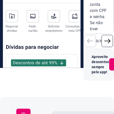
conta
com CPF
e senha.
Se não
tiver
cadastro,
crie um
0
/
3
novo na
hora.
Aproveite
descontos
sempre
pelo app!