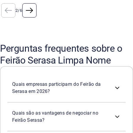
2
/
6
Perguntas frequentes sobre o
Feirão Serasa Limpa Nome
São
mais de 2.200 empresas
que participarão do Feirão 
Quais empresas participam do Feirão da
Serasa em 2026?
Durante o Feirão, ficam disponíveis as
melhores condiçõ
Mais de
2.200 empresas
parceiras
para negociar;
Quais são as vantagens de negociar no
Descontos de até 99%
e parcelamento facilitado;
Feirão Serasa?
Possibilidade de
limpar o nome na hora
pagando dívidas 