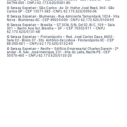
04794-000 - CNPJ 62.173.620/0001-80
Serasa Experian - São Carlos - Endereço: Avenida Doutor Heitor José Real
© Serasa Experian - São Carlos - Av. Dr. Heitor José Reali, 360 - São
Carlos-SP - CEP 13571-385 - CNPJ 62.173.620/0093-06
Serasa Experian - Blumenau - Endereço: Rua Almirante Tamandaré, número
© Serasa Experian - Blumenau - Rua Almirante Tamandaré, 1024 - Vila
Nova - Blumenau-SC - CEP 89035-000 - CNPJ 62.173.620/0104-95
Serasa Experian - Brasília, Endereço: Setor Comercial Norte, sem número, e
© Serasa Experian – Brasília – ST SCN, S/N, Qd 02, Bl C, 109 – Sala
301 – Bairro Asa Sul, Brasília – DF – CEP 70302-911 – CNPJ
62.173.620/0131-68
Serasa Experian - Florianópolis, Endereço: Rodovia José Carlos, número 8
© Serasa Experian – Florianópolis – Rod. José Carlos Daux, 8600 -
Sala 02 - Bloco 07 - Sto. Antônio de Lisboa - Florianópolis-SC - CEP
88.050-001 – CNPJ 62.173.620/0132-49
Serasa Experian - Recife, Endereço: Edifício Empresarial Charles Darwin,
© Serasa Experian – Recife – Edifício Empresarial Charles Darwin - 2º
andar - R. Sen. José Henrique, 231 - Ilha do Leite, Recife-PE - CEP
50070-460 – CNPJ 62.173.620/0133-20