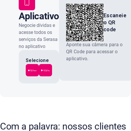
Aplicativo
Escaneie
o QR
Serasa
Negocie dívidas e
code
acesse todos os
serviços da Serasa
Aponte sua câmera para o
no aplicativo
QR Code para acessar o
oficial. Gratuito e
aplicativo.
100% seguro.
Selecione
a loja do
seu
celular:
Com a palavra: nossos clientes