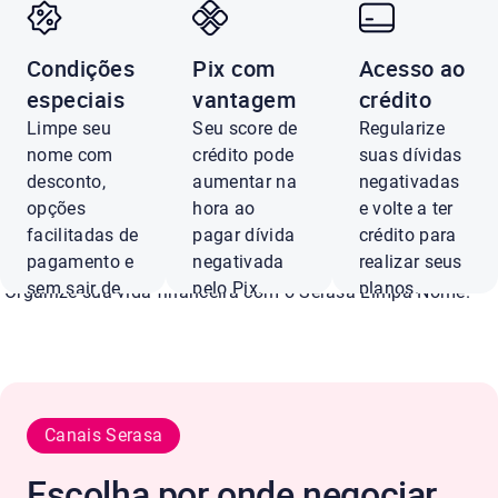
Condições
Pix com
Acesso ao
Negocie dívidas O
especiais
vantagem
crédito
Limpe seu
Seu score de
Regularize
com até 90% de
nome com
crédito pode
suas dívidas
desconto,
aumentar na
negativadas
opções
hora ao
e volte a ter
desconto
facilitadas de
pagar dívida
crédito para
pagamento e
negativada
realizar seus
sem sair de
pelo Pix.
planos.
Organize sua vida financeira com o Serasa Limpa Nome.
casa.
Pagar
Ver
com Pix
ofertas
Negociar
agora
Canais Serasa
Conferir ofertas
Escolha por onde negociar